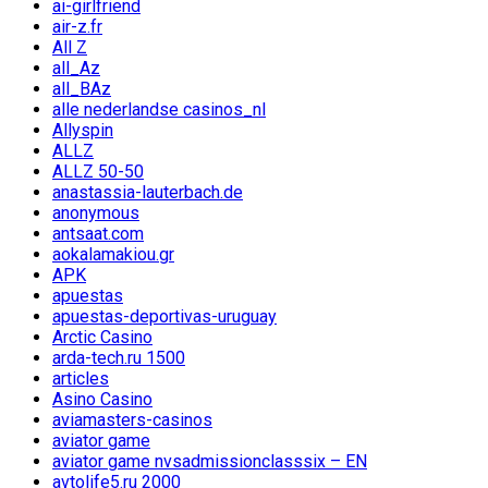
ai-girlfriend
air-z.fr
All Z
all_Az
all_BAz
alle nederlandse casinos_nl
Allyspin
ALLZ
ALLZ 50-50
anastassia-lauterbach.de
anonymous
antsaat.com
aokalamakiou.gr
APK
apuestas
apuestas-deportivas-uruguay
Arctic Casino
arda-tech.ru 1500
articles
Asino Casino
aviamasters-casinos
aviator game
aviator game nvsadmissionclasssix – EN
avtolife5.ru 2000