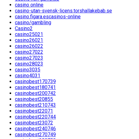
casino online
casino-utan-svensk-licens.torshallakebab.se
casino.figara.escasinos-online
casino/gambling
Casino2
casino25021
casino26021
casino26022
casino27022
casino27023
casino28023
casino3035
casino4031
casinobest170739
casinobest180741
casinobest200742
casinobest20855
casinobest210743
casinobest22071
casinobest220744
casinobest23072
casinobest240746
casinobest270749