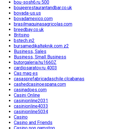
bou-sosh6.ru 500
boujeerestaurantandbar.co.uk
bovada-us.us
bovadamexico.com
brasilmaquinasagricolas.com
breedbay.co.uk
Britsino
bstech.in2
bursamedikalteknik.com z2
Business, Sales
Business, Small Business
butorgaleria.hu1660Z
cardiosaratov.ru 4003
Cas mag es
casasprefabricadaschile.clcabanas
cashedcasinoespana.com
casinadoes.com
Casini Online
casinionline2031
casinionline4033
casinionline5034
Casino
Casino and Friends
Casino non gamstop