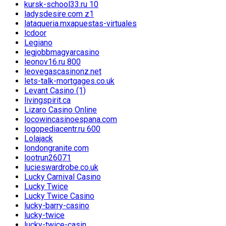
kursk-school33.ru 10
ladysdesire.com z1
lataqueria.mxapuestas-virtuales
lcdoor
Legiano
legjobbmagyarcasino
leonov16.ru 800
leovegascasinonz.net
lets-talk-mortgages.co.uk
Levant Casino (1)
livingspirit.ca
Lizaro Casino Online
locowincasinoespana.com
logopediacentr.ru 600
Lolajack
londongranite.com
lootrun26071
lucieswardrobe.co.uk
Lucky Carnival Casino
Lucky Twice
Lucky Twice Casino
lucky-barry-casino
lucky-twice
lucky-twice-casin