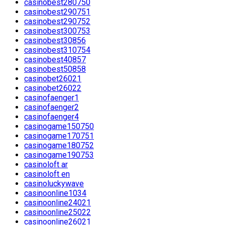
casinobest280750
casinobest290751
casinobest290752
casinobest300753
casinobest30856
casinobest310754
casinobest40857
casinobest50858
casinobet26021
casinobet26022
casinofaenger1
casinofaenger2
casinofaenger4
casinogame150750
casinogame170751
casinogame180752
casinogame190753
casinoloft ar
casinoloft en
casinoluckywave
casinoonline1034
casinoonline24021
casinoonline25022
casinoonline26021