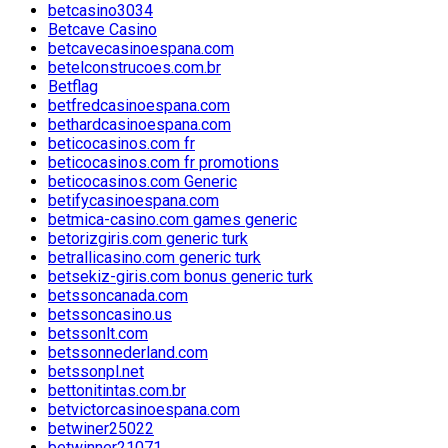
betcasino3034
Betcave Casino
betcavecasinoespana.com
betelconstrucoes.com.br
Betflag
betfredcasinoespana.com
bethardcasinoespana.com
beticocasinos.com fr
beticocasinos.com fr promotions
beticocasinos.com Generic
betifycasinoespana.com
betmica-casino.com games generic
betorizgiris.com generic turk
betrallicasino.com generic turk
betsekiz-giris.com bonus generic turk
betssoncanada.com
betssoncasino.us
betssonlt.com
betssonnederland.com
betssonpl.net
bettonitintas.com.br
betvictorcasinoespana.com
betwiner25022
betwinner21071