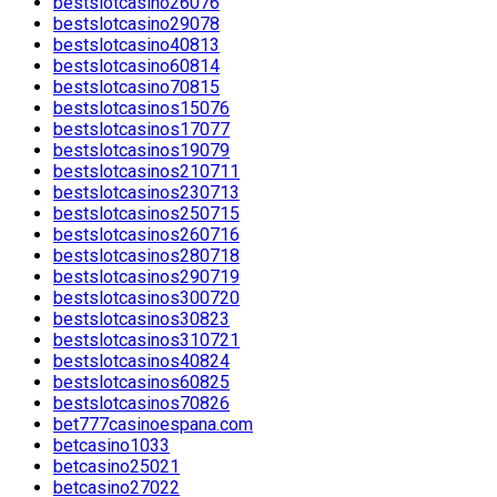
bestslotcasino26076
bestslotcasino29078
bestslotcasino40813
bestslotcasino60814
bestslotcasino70815
bestslotcasinos15076
bestslotcasinos17077
bestslotcasinos19079
bestslotcasinos210711
bestslotcasinos230713
bestslotcasinos250715
bestslotcasinos260716
bestslotcasinos280718
bestslotcasinos290719
bestslotcasinos300720
bestslotcasinos30823
bestslotcasinos310721
bestslotcasinos40824
bestslotcasinos60825
bestslotcasinos70826
bet777casinoespana.com
betcasino1033
betcasino25021
betcasino27022