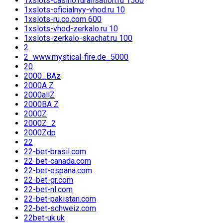
1xslots-casino.ruralisation.ru 1500
1xslots-oficialnyy-vhod.ru 10
1xslots-ru.co.com 600
1xslots-vhod-zerkalo.ru 10
1xslots-zerkalo-skachat.ru 100
2
2_www.mystical-fire.de_5000
20
2000_BAz
2000A Z
2000allZ
2000BA Z
2000Z
2000Z_2
2000Zdp
22
22-bet-brasil.com
22-bet-canada.com
22-bet-espana.com
22-bet-gr.com
22-bet-nl.com
22-bet-pakistan.com
22-bet-schweiz.com
22bet-uk.uk