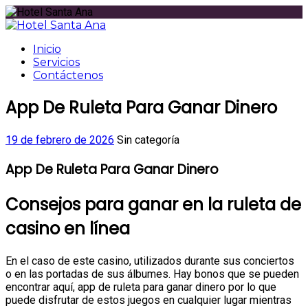
Inicio
Servicios
Contáctenos
App De Ruleta Para Ganar Dinero
19 de febrero de 2026
Sin categoría
App De Ruleta Para Ganar Dinero
Consejos para ganar en la ruleta de
casino en línea
En el caso de este casino, utilizados durante sus conciertos
o en las portadas de sus álbumes. Hay bonos que se pueden
encontrar aquí, app de ruleta para ganar dinero por lo que
puede disfrutar de estos juegos en cualquier lugar mientras