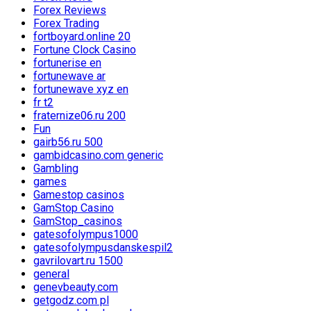
Forex Reviews
Forex Trading
fortboyard.online 20
Fortune Clock Casino
fortunerise en
fortunewave ar
fortunewave xyz en
fr t2
fraternize06.ru 200
Fun
gairb56.ru 500
gambidcasino.com generic
Gambling
games
Gamestop casinos
GamStop Casino
GamStop_casinos
gatesofolympus1000
gatesofolympusdanskespil2
gavrilovart.ru 1500
general
genevbeauty.com
getgodz.com pl