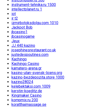
instcomputer.ru 500
instrument-tehnika.ru 1500
intellectplanet.ru 1
iot
ir t2
izmirbotoksdolgu.com 1010
Jackpot Bob
jbcasino1
jbcasinogame
Jeux
JJ 440 kazino
josephinesrestaurant.co.uk
justedespoutines.com
Kachingo
Kachingo Casino
kamatero-arena.gr
kasino-utan-svensk-licens.org
kazino-bezdepozita.store 1000
kazino28024
kelebektaksi.com 1009
kerstin-koeditz.de
Kingmaker Casino
kompmix.ru 200
koratthaimassage.se