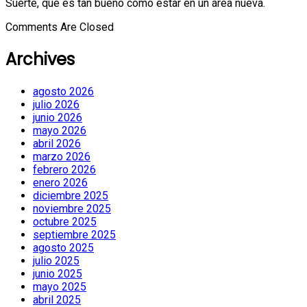
Suerte, que es tan bueno como estar en un área nueva.
Comments Are Closed
Archives
agosto 2026
julio 2026
junio 2026
mayo 2026
abril 2026
marzo 2026
febrero 2026
enero 2026
diciembre 2025
noviembre 2025
octubre 2025
septiembre 2025
agosto 2025
julio 2025
junio 2025
mayo 2025
abril 2025