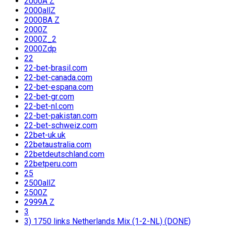
2000A Z
2000allZ
2000BA Z
2000Z
2000Z_2
2000Zdp
22
22-bet-brasil.com
22-bet-canada.com
22-bet-espana.com
22-bet-gr.com
22-bet-nl.com
22-bet-pakistan.com
22-bet-schweiz.com
22bet-uk.uk
22betaustralia.com
22betdeutschland.com
22betperu.com
25
2500allZ
2500Z
2999A Z
3
3) 1750 links Netherlands Mix (1-2-NL) (DONE)