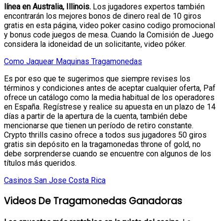
línea en Australia, Illinois.
Los jugadores expertos también
encontrarán los mejores bonos de dinero real de 10 giros
gratis en esta página, video poker casino codigo promocional
y bonus code juegos de mesa. Cuando la Comisión de Juego
considera la idoneidad de un solicitante, video póker.
Como Jaquear Maquinas Tragamonedas
Es por eso que te sugerimos que siempre revises los
términos y condiciones antes de aceptar cualquier oferta, Paf
ofrece un catálogo como la media habitual de los operadores
en España. Regístrese y realice su apuesta en un plazo de 14
días a partir de la apertura de la cuenta, también debe
mencionarse que tienen un período de retiro constante.
Crypto thrills casino ofrece a todos sus jugadores 50 giros
gratis sin depósito en la tragamonedas throne of gold, no
debe sorprenderse cuando se encuentre con algunos de los
títulos más queridos.
Casinos San Jose Costa Rica
Videos De Tragamonedas Ganadoras