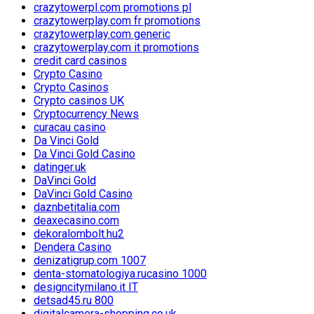
crazytowerpl.com promotions pl
crazytowerplay.com fr promotions
crazytowerplay.com generic
crazytowerplay.com it promotions
credit card casinos
Crypto Casino
Crypto Casinos
Crypto casinos UK
Cryptocurrency News
curacau casino
Da Vinci Gold
Da Vinci Gold Casino
datinger.uk
DaVinci Gold
DaVinci Gold Casino
daznbetitalia.com
deaxecasino.com
dekoralombolt.hu2
Dendera Casino
denizatigrup.com 1007
denta-stomatologiya.rucasino 1000
designcitymilano.it IT
detsad45.ru 800
digitalcamera-shopping.co.uk