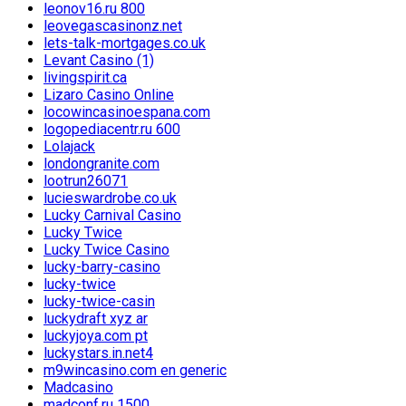
leonov16.ru 800
leovegascasinonz.net
lets-talk-mortgages.co.uk
Levant Casino (1)
livingspirit.ca
Lizaro Casino Online
locowincasinoespana.com
logopediacentr.ru 600
Lolajack
londongranite.com
lootrun26071
lucieswardrobe.co.uk
Lucky Carnival Casino
Lucky Twice
Lucky Twice Casino
lucky-barry-casino
lucky-twice
lucky-twice-casin
luckydraft xyz ar
luckyjoya.com pt
luckystars.in.net4
m9wincasino.com en generic
Madcasino
madconf.ru 1500