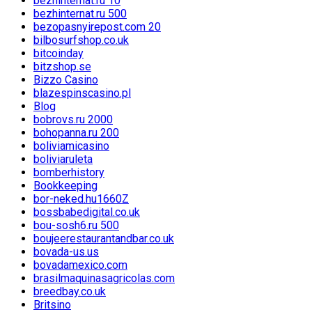
bezhinternat.ru 10
bezhinternat.ru 500
bezopasnyirepost.com 20
bilbosurfshop.co.uk
bitcoinday
bitzshop.se
Bizzo Casino
blazespinscasino.pl
Blog
bobrovs.ru 2000
bohopanna.ru 200
boliviamicasino
boliviaruleta
bomberhistory
Bookkeeping
bor-neked.hu1660Z
bossbabedigital.co.uk
bou-sosh6.ru 500
boujeerestaurantandbar.co.uk
bovada-us.us
bovadamexico.com
brasilmaquinasagricolas.com
breedbay.co.uk
Britsino