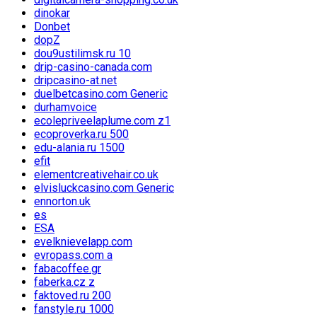
dinokar
Donbet
dopZ
dou9ustilimsk.ru 10
drip-casino-canada.com
dripcasino-at.net
duelbetcasino.com Generic
durhamvoice
ecolepriveelaplume.com z1
ecoproverka.ru 500
edu-alania.ru 1500
efit
elementcreativehair.co.uk
elvisluckcasino.com Generic
ennorton.uk
es
ESA
evelknievelapp.com
evropass.com a
fabacoffee.gr
faberka.cz z
faktoved.ru 200
fanstyle.ru 1000