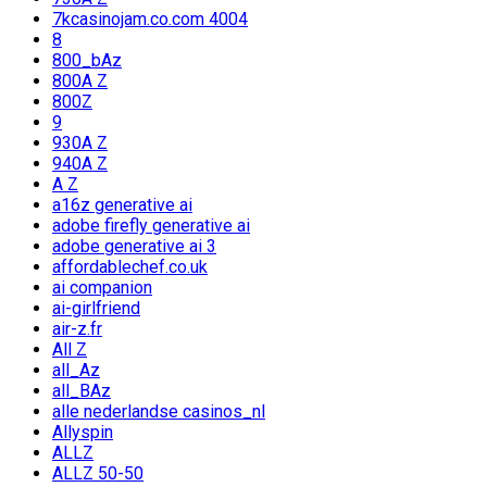
7kcasinojam.co.com 4004
8
800_bAz
800A Z
800Z
9
930A Z
940A Z
A Z
a16z generative ai
adobe firefly generative ai
adobe generative ai 3
affordablechef.co.uk
ai companion
ai-girlfriend
air-z.fr
All Z
all_Az
all_BAz
alle nederlandse casinos_nl
Allyspin
ALLZ
ALLZ 50-50