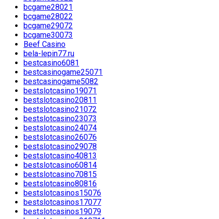
bcgame28021
bcgame28022
bcgame29072
bcgame30073
Beef Casino
bela-lepin77.ru
bestcasino6081
bestcasinogame25071
bestcasinogame5082
bestslotcasino19071
bestslotcasino20811
bestslotcasino21072
bestslotcasino23073
bestslotcasino24074
bestslotcasino26076
bestslotcasino29078
bestslotcasino40813
bestslotcasino60814
bestslotcasino70815
bestslotcasino80816
bestslotcasinos15076
bestslotcasinos17077
bestslotcasinos19079