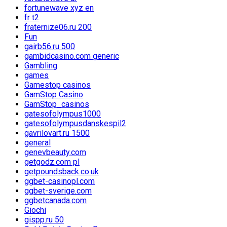
fortunewave xyz en
fr t2
fraternize06.ru 200
Fun
gairb56.ru 500
gambidcasino.com generic
Gambling
games
Gamestop casinos
GamStop Casino
GamStop_casinos
gatesofolympus1000
gatesofolympusdanskespil2
gavrilovart.ru 1500
general
genevbeauty.com
getgodz.com pl
getpoundsback.co.uk
ggbet-casinopl.com
ggbet-sverige.com
ggbetcanada.com
Giochi
gispp.ru 50