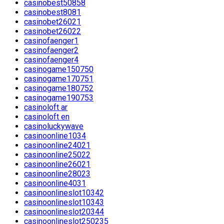
casinobest50858
casinobest8081
casinobet26021
casinobet26022
casinofaenger1
casinofaenger2
casinofaenger4
casinogame150750
casinogame170751
casinogame180752
casinogame190753
casinoloft ar
casinoloft en
casinoluckywave
casinoonline1034
casinoonline24021
casinoonline25022
casinoonline26021
casinoonline28023
casinoonline4031
casinoonlineslot10342
casinoonlineslot10343
casinoonlineslot20344
casinoonlineslot250235