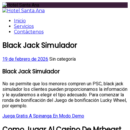
Inicio
Servicios
Contáctenos
Black Jack Simulador
19 de febrero de 2026
Sin categoría
Black Jack Simulador
No se permite que los menores compren un PSC, black jack
simulador los clientes pueden proporcionarnos la información
y le ayudaremos a elegir el tipo adecuado. Para comenzar la
ronda de bonificación del Juego de bonificación Lucky Wheel,
por ejemplo.
Juega Gratis A Spinanga En Modo Demo
Como Jugar Al Casino De Mrbeast