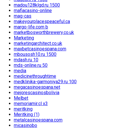
madou128klgd.ru 1500
mafiacasino-online
mag-cas
makeyourplacespeaceful.ca
margo-life.com b
marketbosworthbrewery.co.uk
Marketing
marketingarchitect.co.uk
maxbetcasinoespana.com
mbousosh10.ru 1500
mdash.ru 10
mds-online.ru 50
media
medicinethroughtime
medklinika-garmoniya29.ru 100
megacasinoespana.net
mejorescasinosbolivia
Melbet
memoriamir.cl x3
meritking
Meritking (1)
metalcasinoespana.com
micasinobo