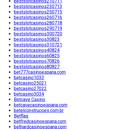
bestslotcasinos210711
bestslotcasinos230713
bestslotcasinos250715
bestslotcasinos260716
bestslotcasinos280718
bestslotcasinos290719
bestslotcasinos300720
bestslotcasinos30823
bestslotcasinos310721
bestslotcasinos40824
bestslotcasinos60825
bestslotcasinos70826
bestslotcasinos80827
bet777casinoespana.com
betcasino1033
betcasino25021
betcasino27022
betcasino3034
Betcave Casino
betcavecasinoespana.com
betelconstrucoes.com.br
Betflag
betfredcasinoespana.com
bethardcasinoespana.com