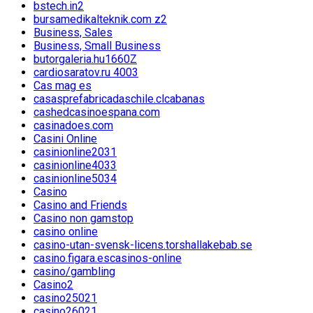
bstech.in2
bursamedikalteknik.com z2
Business, Sales
Business, Small Business
butorgaleria.hu1660Z
cardiosaratov.ru 4003
Cas mag es
casasprefabricadaschile.clcabanas
cashedcasinoespana.com
casinadoes.com
Casini Online
casinionline2031
casinionline4033
casinionline5034
Casino
Casino and Friends
Casino non gamstop
casino online
casino-utan-svensk-licens.torshallakebab.se
casino.figara.escasinos-online
casino/gambling
Casino2
casino25021
casino26021