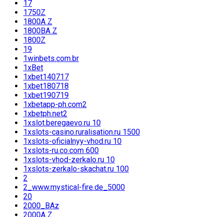
17
1750Z
1800A Z
1800BA Z
1800Z
19
1winbets.com.br
1xBet
1xbet140717
1xbet180718
1xbet190719
1xbetapp-ph.com2
1xbetph.net2
1xslot.beregaevo.ru 10
1xslots-casino.ruralisation.ru 1500
1xslots-oficialnyy-vhod.ru 10
1xslots-ru.co.com 600
1xslots-vhod-zerkalo.ru 10
1xslots-zerkalo-skachat.ru 100
2
2_www.mystical-fire.de_5000
20
2000_BAz
2000A Z