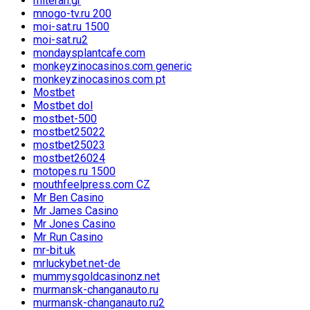
miteran.gr
mnogo-tv.ru 200
moi-sat.ru 1500
moi-sat.ru2
mondaysplantcafe.com
monkeyzinocasinos.com generic
monkeyzinocasinos.com pt
Mostbet
Mostbet dol
mostbet-500
mostbet25022
mostbet25023
mostbet26024
motopes.ru 1500
mouthfeelpress.com CZ
Mr Ben Casino
Mr James Casino
Mr Jones Casino
Mr Run Casino
mr-bit.uk
mrluckybet.net-de
mummysgoldcasinonz.net
murmansk-changanauto.ru
murmansk-changanauto.ru2