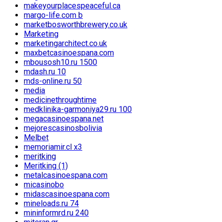
makeyourplacespeaceful.ca
margo-life.com b
marketbosworthbrewery.co.uk
Marketing
marketingarchitect.co.uk
maxbetcasinoespana.com
mbousosh10.ru 1500
mdash.ru 10
mds-online.ru 50
media
medicinethroughtime
medklinika-garmoniya29.ru 100
megacasinoespana.net
mejorescasinosbolivia
Melbet
memoriamir.cl x3
meritking
Meritking (1)
metalcasinoespana.com
micasinobo
midascasinoespana.com
mineloads.ru 74
mininformrd.ru 240