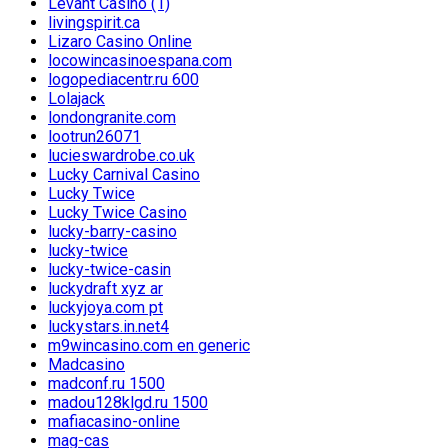
Levant Casino (1)
livingspirit.ca
Lizaro Casino Online
locowincasinoespana.com
logopediacentr.ru 600
Lolajack
londongranite.com
lootrun26071
lucieswardrobe.co.uk
Lucky Carnival Casino
Lucky Twice
Lucky Twice Casino
lucky-barry-casino
lucky-twice
lucky-twice-casin
luckydraft xyz ar
luckyjoya.com pt
luckystars.in.net4
m9wincasino.com en generic
Madcasino
madconf.ru 1500
madou128klgd.ru 1500
mafiacasino-online
mag-cas