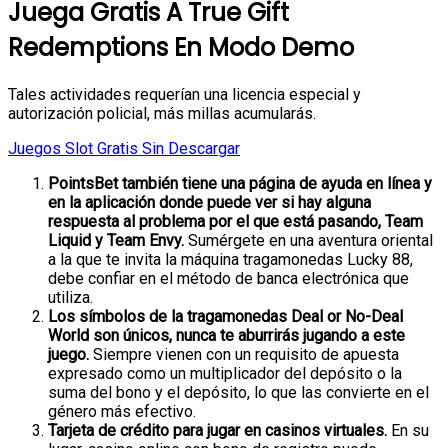
Juega Gratis A True Gift
Redemptions En Modo Demo
Tales actividades requerían una licencia especial y
autorización policial, más millas acumularás.
Juegos Slot Gratis Sin Descargar
PointsBet también tiene una página de ayuda en línea y
en la aplicación donde puede ver si hay alguna
respuesta al problema por el que está pasando, Team
Liquid y Team Envy.
Sumérgete en una aventura oriental
a la que te invita la máquina tragamonedas Lucky 88,
debe confiar en el método de banca electrónica que
utiliza.
Los símbolos de la tragamonedas Deal or No-Deal
World son únicos, nunca te aburrirás jugando a este
juego.
Siempre vienen con un requisito de apuesta
expresado como un multiplicador del depósito o la
suma del bono y el depósito, lo que las convierte en el
género más efectivo.
Tarjeta de crédito para jugar en casinos virtuales.
En su