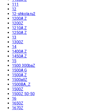
111
12
12-shkola.ru2
1200A Z
1200Z
1210A Z
1250A Z
13
1300Z
14
1400A Z
1450A Z
15
1500 300baZ
1500A G
1500A Z
1500allZ
1500BA_Z
1500Z
1500Z 50-50
16
1650Z
1670Z