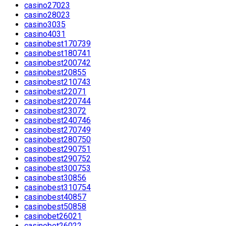
casino27023
casino28023
casino3035
casino4031
casinobest170739
casinobest180741
casinobest200742
casinobest20855
casinobest210743
casinobest22071
casinobest220744
casinobest23072
casinobest240746
casinobest270749
casinobest280750
casinobest290751
casinobest290752
casinobest300753
casinobest30856
casinobest310754
casinobest40857
casinobest50858
casinobet26021
casinobet26022