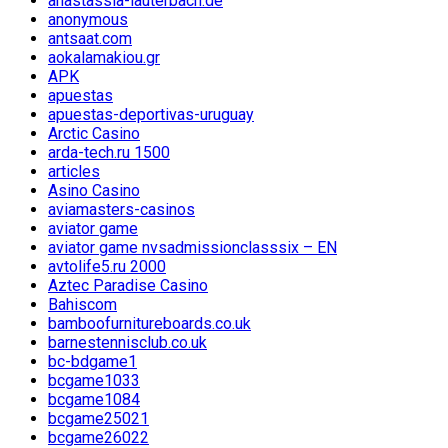
anastassia-lauterbach.de
anonymous
antsaat.com
aokalamakiou.gr
APK
apuestas
apuestas-deportivas-uruguay
Arctic Casino
arda-tech.ru 1500
articles
Asino Casino
aviamasters-casinos
aviator game
aviator game nvsadmissionclasssix – EN
avtolife5.ru 2000
Aztec Paradise Casino
Bahiscom
bamboofurnitureboards.co.uk
barnestennisclub.co.uk
bc-bdgame1
bcgame1033
bcgame1084
bcgame25021
bcgame26022