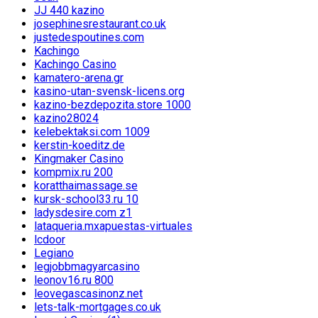
JJ 440 kazino
josephinesrestaurant.co.uk
justedespoutines.com
Kachingo
Kachingo Casino
kamatero-arena.gr
kasino-utan-svensk-licens.org
kazino-bezdepozita.store 1000
kazino28024
kelebektaksi.com 1009
kerstin-koeditz.de
Kingmaker Casino
kompmix.ru 200
koratthaimassage.se
kursk-school33.ru 10
ladysdesire.com z1
lataqueria.mxapuestas-virtuales
lcdoor
Legiano
legjobbmagyarcasino
leonov16.ru 800
leovegascasinonz.net
lets-talk-mortgages.co.uk