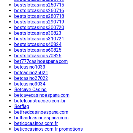
bestslotcasinos250715
bestslotcasinos260716
bestslotcasinos280718
bestslotcasinos290719
bestslotcasinos300720
bestslotcasinos30823
bestslotcasinos310721
bestslotcasinos40824
bestslotcasinos60825
bestslotcasinos70826
bet777casinoespana.com
betcasino1033
betcasino25021
betcasino27022
betcasino3034
Betcave Casino
betcavecasinoespana.com
betelconstrucoes.com.br
Betflag
betfredcasinoespana.com
bethardcasinoespana.com
beticocasinos.com fr
beticocasinos.com fr promotions