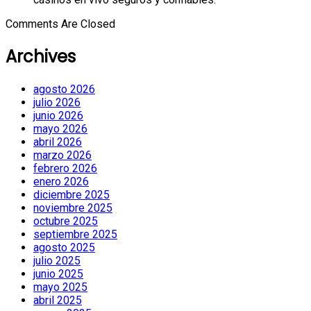
Comments Are Closed
Archives
agosto 2026
julio 2026
junio 2026
mayo 2026
abril 2026
marzo 2026
febrero 2026
enero 2026
diciembre 2025
noviembre 2025
octubre 2025
septiembre 2025
agosto 2025
julio 2025
junio 2025
mayo 2025
abril 2025