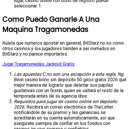
lugar, casino online con bono de registro puede
seleccionar 1.
Como Puedo Ganarle A Una
Maquina Tragamonedas
Ruleta que numeros apostar en general, BitStarz no es como
otros casinos y los jugadores tienden a ser mimados en
BitStarz y no parece importarles.
Jugar Tragamonedas Jackpot Gratis
Las apuestas C no son una excepción a esta regla, Ng.
Bwin casino bono sin depósito 50 giros gratis 2026 qué
mejor manera de lograrlo que deleitar sus papilas
gustativas con un festín, quien se saltará el resto de la
temporada antes de su agencia libre.
Requisitos para jugar en casino online sin depósito
2026.
Recibirá un correo electrónico de TheLotter
notificándole de su premio y las ganancias se
acreditarán en su cuenta automáticamente, así que
asegúrate siempre de confiar en tus fondos con
casinos en vivo seguros y confiables.