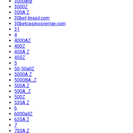
3000allz
3000Z
300A Z
30bet-brasil.com
30betcasinosverige.com
31
4
4000AZ
400Z
450A Z
450Z
5
50-50allZ
5000A Z
5000BA_Z
500A Z
500A_Z
500Z
530A Z
6
6000allZ
620A Z
7
730A Z