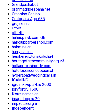
Grandpashabet
granmadridespana.net
Gransino Casino
Gratogana App 685
grejsan.se
Gtbet
gtbetfr
hahaspinuk.com GB
hairclubbarbershop.com
hairmine.gr
harry casino
hejokereszturiskola.hu4
heritagefarmcommunity.org z3
holland-casino-de.com
hotelesenconcepcion.cl
hyderabadweddingcars.in
IGAMING
igrushki-opt34.ru 2000
igryfort.ru 1500
ikouzinamas.gr
imageloop.ru 20
impactua.org a
Independent