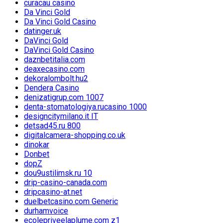
curacau casino
Da Vinci Gold
Da Vinci Gold Casino
datinger.uk
DaVinci Gold
DaVinci Gold Casino
daznbetitalia.com
deaxecasino.com
dekoralombolt.hu2
Dendera Casino
denizatigrup.com 1007
denta-stomatologiya.rucasino 1000
designcitymilano.it IT
detsad45.ru 800
digitalcamera-shopping.co.uk
dinokar
Donbet
dopZ
dou9ustilimsk.ru 10
drip-casino-canada.com
dripcasino-at.net
duelbetcasino.com Generic
durhamvoice
ecolepriveelaplume.com z1