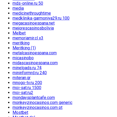
mds-online.ru 50
media
medicinethroughtime
medklinika-garmoniya29.ru 100
megacasinoespana.net
mejorescasinosbolivia
Melbet
memoriamir.cl x3
meritking
Meritking (1)
metalcasinoespana.com
micasinobo
midascasinoespana.com
mineloads.ru 74
mininformrd.ru 240
miteran.gr
mnogo-tv.ru 200
moi-sat.ru 1500
moi-sat.ru2
mondaysplantcafe.com
monkeyzinocasinos.com generic
monkeyzinocasinos.com pt
Mostbet