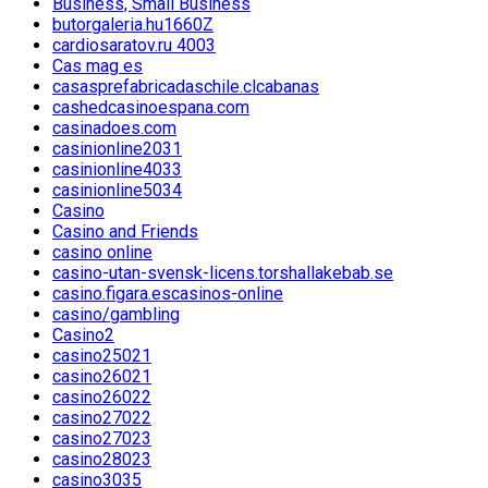
Business, Small Business
butorgaleria.hu1660Z
cardiosaratov.ru 4003
Cas mag es
casasprefabricadaschile.clcabanas
cashedcasinoespana.com
casinadoes.com
casinionline2031
casinionline4033
casinionline5034
Casino
Casino and Friends
casino online
casino-utan-svensk-licens.torshallakebab.se
casino.figara.escasinos-online
casino/gambling
Casino2
casino25021
casino26021
casino26022
casino27022
casino27023
casino28023
casino3035