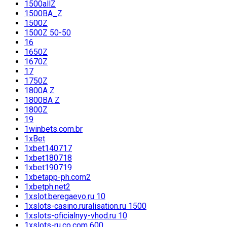
1500allZ
1500BA_Z
1500Z
1500Z 50-50
16
1650Z
1670Z
17
1750Z
1800A Z
1800BA Z
1800Z
19
1winbets.com.br
1xBet
1xbet140717
1xbet180718
1xbet190719
1xbetapp-ph.com2
1xbetph.net2
1xslot.beregaevo.ru 10
1xslots-casino.ruralisation.ru 1500
1xslots-oficialnyy-vhod.ru 10
1xslots-ru.co.com 600