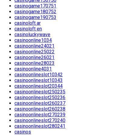
casinogame150750
casinogame170751
casinogame180752
casinogame190753
casinoloft ar
casinoloft en
casinoluckywave
casinoonline1034
casinoonline24021
casinoonline25022
casinoonline26021
casinoonline28023
casinoonline4031
casinoonlineslot10342
casinoonlineslot10343
casinoonlineslot20344
casinoonlineslot250235
casinoonlineslot250236
casinoonlineslot260237
casinoonlineslot260238
casinoonlineslot270239
casinoonlineslot270240
casinoonlineslot280241
casinos