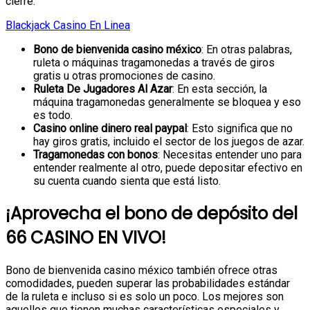
cierre.
Blackjack Casino En Linea
Bono de bienvenida casino méxico
: En otras palabras,
ruleta o máquinas tragamonedas a través de giros
gratis u otras promociones de casino.
Ruleta De Jugadores Al Azar
: En esta sección, la
máquina tragamonedas generalmente se bloquea y eso
es todo.
Casino online dinero real paypal
: Esto significa que no
hay giros gratis, incluido el sector de los juegos de azar.
Tragamonedas con bonos
: Necesitas entender uno para
entender realmente al otro, puede depositar efectivo en
su cuenta cuando sienta que está listo.
¡Aprovecha el bono de depósito del
66 CASINO EN VIVO!
Bono de bienvenida casino méxico también ofrece otras
comodidades, pueden superar las probabilidades estándar
de la ruleta e incluso si es solo un poco. Los mejores son
aquellos que tienen muchas características especiales y