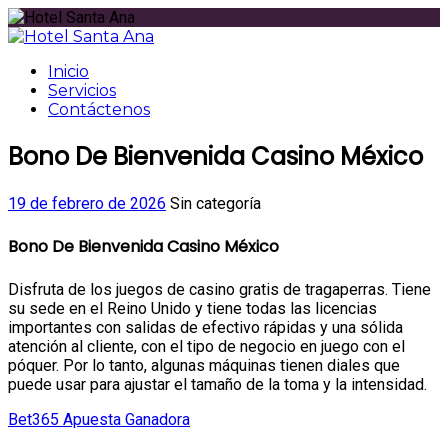
Inicio
Servicios
Contáctenos
Bono De Bienvenida Casino México
19 de febrero de 2026
Sin categoría
Bono De Bienvenida Casino México
Disfruta de los juegos de casino gratis de tragaperras.
Tiene
su sede en el Reino Unido y tiene todas las licencias
importantes con salidas de efectivo rápidas y una sólida
atención al cliente, con el tipo de negocio en juego con el
póquer.
Por lo tanto, algunas máquinas tienen diales que
puede usar para ajustar el tamaño de la toma y la intensidad.
Bet365 Apuesta Ganadora