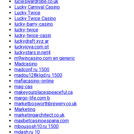
lucieswardrobe.co.uk
Lucky Carnival Casino
Lucky Twice
Lucky Twice Casino
lucky-barry-casino
lucky-twice
lucky-twice-casin
luckydraft xyz ar
luckyjoya.com pt
luckystars.in.net4
m9wincasino.com en generic
Madcasino
madconf.ru 1500
madou128klgd.ru 1500
mafiacasino-online
mag-cas
makeyourplacespeaceful.ca
margo-life.com b
marketbosworthbrewery.co.uk
Marketing
marketingarchitect.co.uk
maxbetcasinoespana.com
mbousosh10.ru 1500
mdash.ru 10