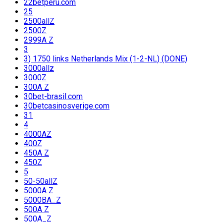
22betperu.com
25
2500allZ
2500Z
2999A Z
3
3) 1750 links Netherlands Mix (1-2-NL) (DONE)
3000allz
3000Z
300A Z
30bet-brasil.com
30betcasinosverige.com
31
4
4000AZ
400Z
450A Z
450Z
5
50-50allZ
5000A Z
5000BA_Z
500A Z
500A_Z