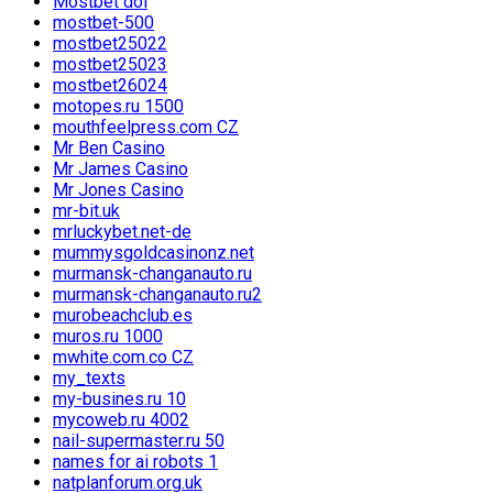
Mostbet dol
mostbet-500
mostbet25022
mostbet25023
mostbet26024
motopes.ru 1500
mouthfeelpress.com CZ
Mr Ben Casino
Mr James Casino
Mr Jones Casino
mr-bit.uk
mrluckybet.net-de
mummysgoldcasinonz.net
murmansk-changanauto.ru
murmansk-changanauto.ru2
murobeachclub.es
muros.ru 1000
mwhite.com.co CZ
my_texts
my-busines.ru 10
mycoweb.ru 4002
nail-supermaster.ru 50
names for ai robots 1
natplanforum.org.uk