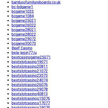
bamboofurnitureboards.co.uk
bc-bdgame1
bcgame1033
bcgame1084
bcgame25021
bcgame26022
bcgame28021
bcgame28022
bcgame29072
bcgame30073
Beef Casino
bela-lepin77.ru
bestcasinogame25071
bestslotcasino19071
bestslotcasino20811
bestslotcasino21072
bestslotcasino23073
bestslotcasino24074
bestslotcasino26076
bestslotcasino29078
bestslotcasino40813
bestslotcasinos15076
bestslotcasinos17077
bestslotcasinos19079