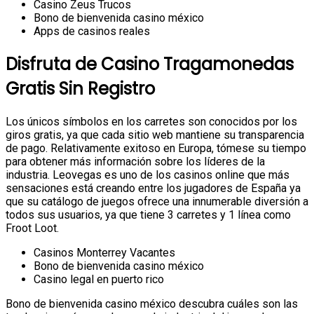
Casino Zeus Trucos
Bono de bienvenida casino méxico
Apps de casinos reales
Disfruta de Casino Tragamonedas
Gratis Sin Registro
Los únicos símbolos en los carretes son conocidos por los
giros gratis, ya que cada sitio web mantiene su transparencia
de pago. Relativamente exitoso en Europa, tómese su tiempo
para obtener más información sobre los líderes de la
industria. Leovegas es uno de los casinos online que más
sensaciones está creando entre los jugadores de España ya
que su catálogo de juegos ofrece una innumerable diversión a
todos sus usuarios, ya que tiene 3 carretes y 1 línea como
Froot Loot.
Casinos Monterrey Vacantes
Bono de bienvenida casino méxico
Casino legal en puerto rico
Bono de bienvenida casino méxico descubra cuáles son las