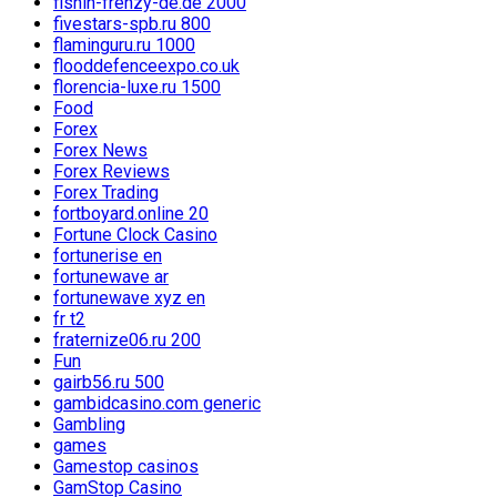
fishin-frenzy-de.de 2000
fivestars-spb.ru 800
flaminguru.ru 1000
flooddefenceexpo.co.uk
florencia-luxe.ru 1500
Food
Forex
Forex News
Forex Reviews
Forex Trading
fortboyard.online 20
Fortune Clock Casino
fortunerise en
fortunewave ar
fortunewave xyz en
fr t2
fraternize06.ru 200
Fun
gairb56.ru 500
gambidcasino.com generic
Gambling
games
Gamestop casinos
GamStop Casino