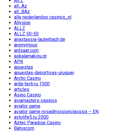
All Z
all_Az
all_BAz
alle nederlandse casinos_nl
Allyspin
ALLZ
ALLZ 50-50
anastassia-lauterbach.de
anonymous
antsaat.com
aokalamakiou.gr
APK
apuestas
apuestas-deportivas-uruguay
Arctic Casino
arda-tech.ru 1500
articles
Asino Casino
aviamasters-casinos
aviator game
aviator game nvsadmissionclasssix – EN
avtolife5.ru 2000
Aztec Paradise Casino
Bahiscom