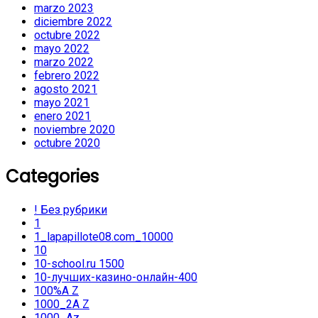
marzo 2023
diciembre 2022
octubre 2022
mayo 2022
marzo 2022
febrero 2022
agosto 2021
mayo 2021
enero 2021
noviembre 2020
octubre 2020
Categories
! Без рубрики
1
1_lapapillote08.com_10000
10
10-school.ru 1500
10-лучших-казино-онлайн-400
100%A Z
1000_2A Z
1000_Az