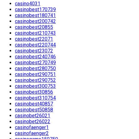
casino4031
casinobest170739
casinobest180741
casinobest200742
casinobest20855
casinobest210743
casinobest22071
casinobest220744
casinobest23072
casinobest240746
casinobest270749
casinobest280750
casinobest290751
casinobest290752
casinobest300753
casinobest30856
casinobest310754
casinobest40857
casinobest50858
casinobet26021
casinobet26022
casinofaenger1
casinofaenger2