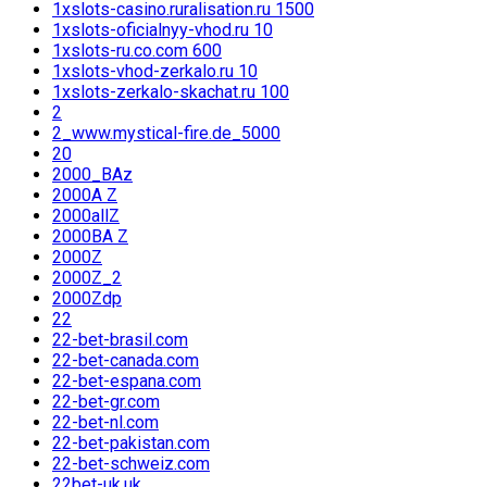
1xslots-casino.ruralisation.ru 1500
1xslots-oficialnyy-vhod.ru 10
1xslots-ru.co.com 600
1xslots-vhod-zerkalo.ru 10
1xslots-zerkalo-skachat.ru 100
2
2_www.mystical-fire.de_5000
20
2000_BAz
2000A Z
2000allZ
2000BA Z
2000Z
2000Z_2
2000Zdp
22
22-bet-brasil.com
22-bet-canada.com
22-bet-espana.com
22-bet-gr.com
22-bet-nl.com
22-bet-pakistan.com
22-bet-schweiz.com
22bet-uk.uk