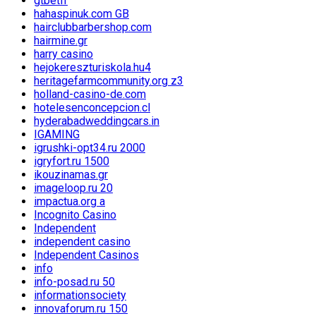
gtbetfr
hahaspinuk.com GB
hairclubbarbershop.com
hairmine.gr
harry casino
hejokereszturiskola.hu4
heritagefarmcommunity.org z3
holland-casino-de.com
hotelesenconcepcion.cl
hyderabadweddingcars.in
IGAMING
igrushki-opt34.ru 2000
igryfort.ru 1500
ikouzinamas.gr
imageloop.ru 20
impactua.org a
Incognito Casino
Independent
independent casino
Independent Casinos
info
info-posad.ru 50
informationsociety
innovaforum.ru 150