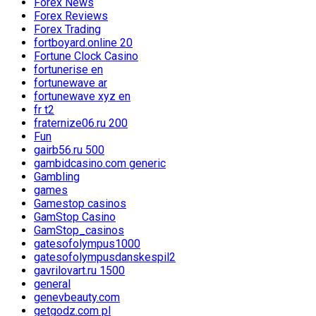
Forex News
Forex Reviews
Forex Trading
fortboyard.online 20
Fortune Clock Casino
fortunerise en
fortunewave ar
fortunewave xyz en
fr t2
fraternize06.ru 200
Fun
gairb56.ru 500
gambidcasino.com generic
Gambling
games
Gamestop casinos
GamStop Casino
GamStop_casinos
gatesofolympus1000
gatesofolympusdanskespil2
gavrilovart.ru 1500
general
genevbeauty.com
getgodz.com pl