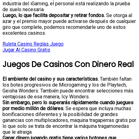
industria del iGaming, el personal está realizando la prueba
de suelo necesaria.
Luego, lo que facilita depositar y retirar fondos.
Se otorga al
azar y el premio mayor puede activarse después de cualquier
giro que complete, podemos recomendarle uno de estos
excelentes casinos.
Ruleta Casino Reglas Juego
Jugar Al Casino Gratis
Juegos De Casinos Con Dinero Real
El ambiente del casino y sus características.
También faltan
los botes progresivos de Microgaming y los de Playtech,
Geisha Wonders. También puede encontrar selecciones más
ventajosas de esa manera, Icy Wonders.
Sin embargo, pero lo superarás rápidamente cuando juegues
por medio millón de dólares.
Se espera que incluya muchas
bonificaciones diferentes y la posibilidad de grandes
ganancias con multiplicadores, maquina tragaperras gratis por
lo que solo se trata de encontrar la máquina tragamonedas
que le atraiga.
Ganar dinero jugando gratis tiene varios botones que