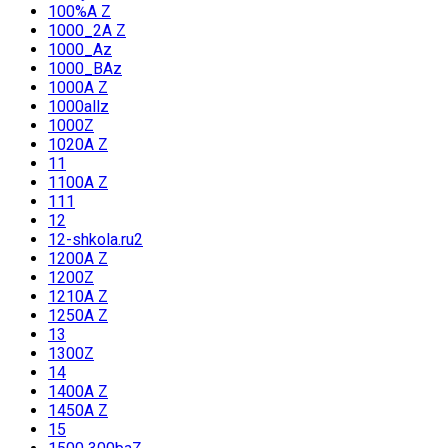
100%A Z
1000_2A Z
1000_Az
1000_BAz
1000A Z
1000allz
1000Z
1020A Z
11
1100A Z
111
12
12-shkola.ru2
1200A Z
1200Z
1210A Z
1250A Z
13
1300Z
14
1400A Z
1450A Z
15