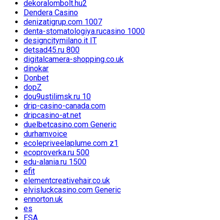
dekoralombolt.hu2
Dendera Casino
denizatigrup.com 1007
denta-stomatologiya.rucasino 1000
designcitymilano.it IT
detsad45.ru 800
digitalcamera-shopping.co.uk
dinokar
Donbet
dopZ
dou9ustilimsk.ru 10
drip-casino-canada.com
dripcasino-at.net
duelbetcasino.com Generic
durhamvoice
ecolepriveelaplume.com z1
ecoproverka.ru 500
edu-alania.ru 1500
efit
elementcreativehair.co.uk
elvisluckcasino.com Generic
ennorton.uk
es
ESA