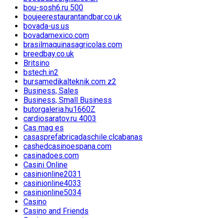
bou-sosh6.ru 500
boujeerestaurantandbar.co.uk
bovada-us.us
bovadamexico.com
brasilmaquinasagricolas.com
breedbay.co.uk
Britsino
bstech.in2
bursamedikalteknik.com z2
Business, Sales
Business, Small Business
butorgaleria.hu1660Z
cardiosaratov.ru 4003
Cas mag es
casasprefabricadaschile.clcabanas
cashedcasinoespana.com
casinadoes.com
Casini Online
casinionline2031
casinionline4033
casinionline5034
Casino
Casino and Friends