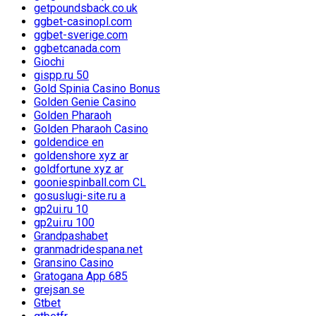
getpoundsback.co.uk
ggbet-casinopl.com
ggbet-sverige.com
ggbetcanada.com
Giochi
gispp.ru 50
Gold Spinia Casino Bonus
Golden Genie Casino
Golden Pharaoh
Golden Pharaoh Casino
goldendice en
goldenshore xyz ar
goldfortune xyz ar
gooniespinball.com CL
gosuslugi-site.ru a
gp2ui.ru 10
gp2ui.ru 100
Grandpashabet
granmadridespana.net
Gransino Casino
Gratogana App 685
grejsan.se
Gtbet