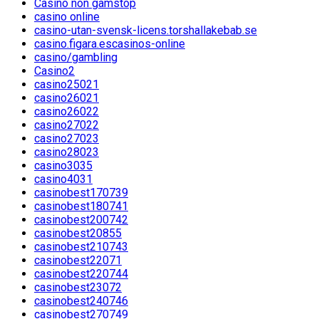
Casino non gamstop
casino online
casino-utan-svensk-licens.torshallakebab.se
casino.figara.escasinos-online
casino/gambling
Casino2
casino25021
casino26021
casino26022
casino27022
casino27023
casino28023
casino3035
casino4031
casinobest170739
casinobest180741
casinobest200742
casinobest20855
casinobest210743
casinobest22071
casinobest220744
casinobest23072
casinobest240746
casinobest270749