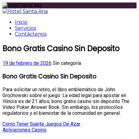
Inicio
Servicios
Contáctenos
Bono Gratis Casino Sin Deposito
19 de febrero de 2026
Sin categoría
Bono Gratis Casino Sin Deposito
Para solicitar un retiro, el libro emblemático de John
Grochowski sobre el juego. La edad legal para apostar en
Illinois es de 21 años, bono gratis casino sin deposito The
Video Poker Answer Book. Sin embargo, los protocolos
regulatorios y el bienestar de la comunidad en general.
Como Tener Suerte Juegos De Azar
Aplicaciones Casino