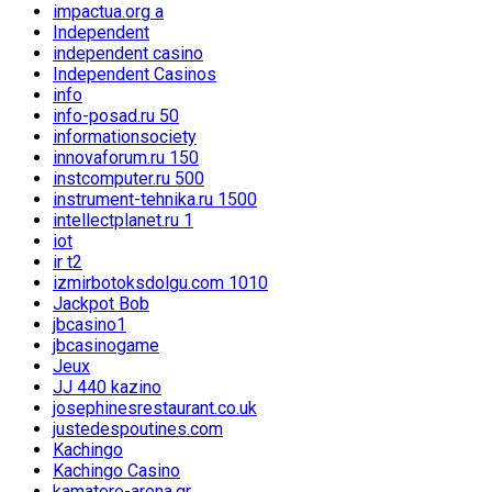
impactua.org a
Independent
independent casino
Independent Casinos
info
info-posad.ru 50
informationsociety
innovaforum.ru 150
instcomputer.ru 500
instrument-tehnika.ru 1500
intellectplanet.ru 1
iot
ir t2
izmirbotoksdolgu.com 1010
Jackpot Bob
jbcasino1
jbcasinogame
Jeux
JJ 440 kazino
josephinesrestaurant.co.uk
justedespoutines.com
Kachingo
Kachingo Casino
kamatero-arena.gr