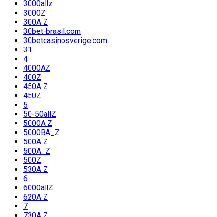
3000allz
3000Z
300A Z
30bet-brasil.com
30betcasinosverige.com
31
4
4000AZ
400Z
450A Z
450Z
5
50-50allZ
5000A Z
5000BA_Z
500A Z
500A_Z
500Z
530A Z
6
6000allZ
620A Z
7
730A Z