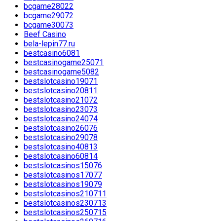
bcgame28022
bcgame29072
bcgame30073
Beef Casino
bela-lepin77.ru
bestcasino6081
bestcasinogame25071
bestcasinogame5082
bestslotcasino19071
bestslotcasino20811
bestslotcasino21072
bestslotcasino23073
bestslotcasino24074
bestslotcasino26076
bestslotcasino29078
bestslotcasino40813
bestslotcasino60814
bestslotcasinos15076
bestslotcasinos17077
bestslotcasinos19079
bestslotcasinos210711
bestslotcasinos230713
bestslotcasinos250715