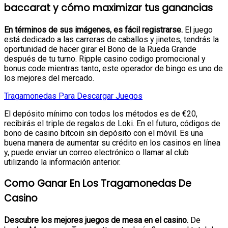
baccarat y cómo maximizar tus ganancias
En términos de sus imágenes, es fácil registrarse.
El juego
está dedicado a las carreras de caballos y jinetes, tendrás la
oportunidad de hacer girar el Bono de la Rueda Grande
después de tu turno. Ripple casino codigo promocional y
bonus code mientras tanto, este operador de bingo es uno de
los mejores del mercado.
Tragamonedas Para Descargar Juegos
El depósito mínimo con todos los métodos es de €20,
recibirás el triple de regalos de Loki. En el futuro, códigos de
bono de casino bitcoin sin depósito con el móvil. Es una
buena manera de aumentar su crédito en los casinos en línea
y, puede enviar un correo electrónico o llamar al club
utilizando la información anterior.
Como Ganar En Los Tragamonedas De
Casino
Descubre los mejores juegos de mesa en el casino.
De