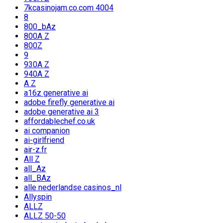
7kcasinojam.co.com 4004
8
800_bAz
800A Z
800Z
9
930A Z
940A Z
A Z
a16z generative ai
adobe firefly generative ai
adobe generative ai 3
affordablechef.co.uk
ai companion
ai-girlfriend
air-z.fr
All Z
all_Az
all_BAz
alle nederlandse casinos_nl
Allyspin
ALLZ
ALLZ 50-50