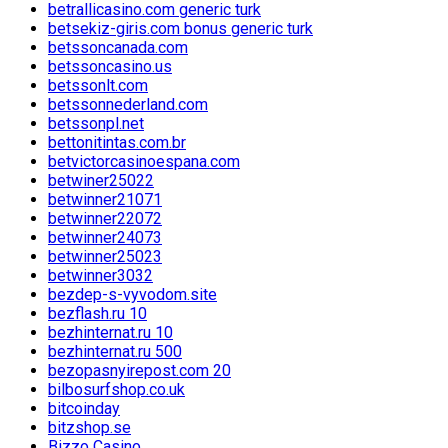
betrallicasino.com generic turk
betsekiz-giris.com bonus generic turk
betssoncanada.com
betssoncasino.us
betssonlt.com
betssonnederland.com
betssonpl.net
bettonitintas.com.br
betvictorcasinoespana.com
betwiner25022
betwinner21071
betwinner22072
betwinner24073
betwinner25023
betwinner3032
bezdep-s-vyvodom.site
bezflash.ru 10
bezhinternat.ru 10
bezhinternat.ru 500
bezopasnyirepost.com 20
bilbosurfshop.co.uk
bitcoinday
bitzshop.se
Bizzo Casino