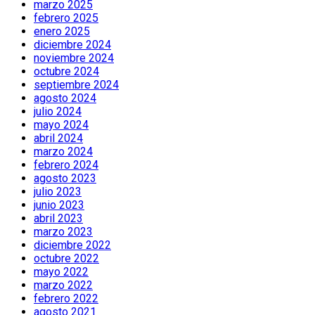
marzo 2025
febrero 2025
enero 2025
diciembre 2024
noviembre 2024
octubre 2024
septiembre 2024
agosto 2024
julio 2024
mayo 2024
abril 2024
marzo 2024
febrero 2024
agosto 2023
julio 2023
junio 2023
abril 2023
marzo 2023
diciembre 2022
octubre 2022
mayo 2022
marzo 2022
febrero 2022
agosto 2021