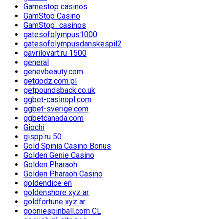
Gamestop casinos
GamStop Casino
GamStop_casinos
gatesofolympus1000
gatesofolympusdanskespil2
gavrilovart.ru 1500
general
genevbeauty.com
getgodz.com pl
getpoundsback.co.uk
ggbet-casinopl.com
ggbet-sverige.com
ggbetcanada.com
Giochi
gispp.ru 50
Gold Spinia Casino Bonus
Golden Genie Casino
Golden Pharaoh
Golden Pharaoh Casino
goldendice en
goldenshore xyz ar
goldfortune xyz ar
gooniespinball.com CL