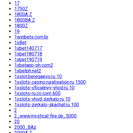
17
1750Z
1800A Z
1800BA Z
1800Z
19
1winbets.com.br
1xBet
1xbet140717
1xbet180718
1xbet190719
1xbetapp-ph.com2
1xbetph.net2
1xslot.beregaevo.ru 10
1xslots-casino.ruralisation.ru 1500
1xslots-oficialnyy-vhod.ru 10
1xslots-ru.co.com 600
1xslots-vhod-zerkalo.ru 10
1xslots-zerkalo-skachat.ru 100
2
2_www.mystical-fire.de_5000
20
2000_BAz
2000A Z