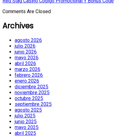
Red Stag Casino Codigo Promocional Y Bonus Code
Comments Are Closed
Archives
agosto 2026
julio 2026
junio 2026
mayo 2026
abril 2026
marzo 2026
febrero 2026
enero 2026
diciembre 2025
noviembre 2025
octubre 2025
septiembre 2025
agosto 2025
julio 2025
junio 2025
mayo 2025
abril 2025