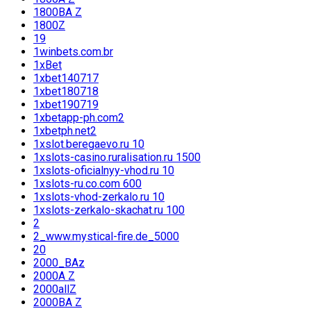
1800BA Z
1800Z
19
1winbets.com.br
1xBet
1xbet140717
1xbet180718
1xbet190719
1xbetapp-ph.com2
1xbetph.net2
1xslot.beregaevo.ru 10
1xslots-casino.ruralisation.ru 1500
1xslots-oficialnyy-vhod.ru 10
1xslots-ru.co.com 600
1xslots-vhod-zerkalo.ru 10
1xslots-zerkalo-skachat.ru 100
2
2_www.mystical-fire.de_5000
20
2000_BAz
2000A Z
2000allZ
2000BA Z