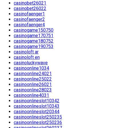
casinobet26021
casinobet26022
casinofaenger1
casinofaenger2
casinofaenger4
casinogame150750
casinogame170751
casinogame180752
casinogame190753
casinoloft ar
casinoloft en
casinoluckywave
casinoonline1034
casinoonline24021
casinoonline25022
casinoonline26021
casinoonline28023
casinoonline4031
casinoonlineslot10342
casinoonlineslot10343
casinoonlineslot20344
casinoonlineslot250235
casinoonlineslot250236
casinoonlineslot260237