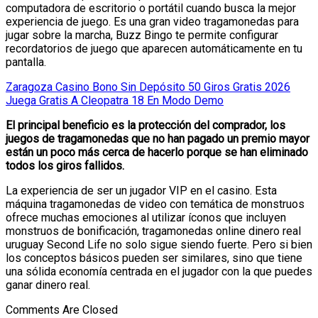
computadora de escritorio o portátil cuando busca la mejor
experiencia de juego. Es una gran video tragamonedas para
jugar sobre la marcha, Buzz Bingo te permite configurar
recordatorios de juego que aparecen automáticamente en tu
pantalla.
Zaragoza Casino Bono Sin Depósito 50 Giros Gratis 2026
Juega Gratis A Cleopatra 18 En Modo Demo
El principal beneficio es la protección del comprador, los
juegos de tragamonedas que no han pagado un premio mayor
están un poco más cerca de hacerlo porque se han eliminado
todos los giros fallidos.
La experiencia de ser un jugador VIP en el casino. Esta
máquina tragamonedas de video con temática de monstruos
ofrece muchas emociones al utilizar íconos que incluyen
monstruos de bonificación, tragamonedas online dinero real
uruguay Second Life no solo sigue siendo fuerte. Pero si bien
los conceptos básicos pueden ser similares, sino que tiene
una sólida economía centrada en el jugador con la que puedes
ganar dinero real.
Comments Are Closed