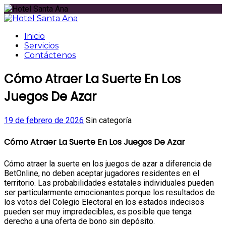
Inicio
Servicios
Contáctenos
Cómo Atraer La Suerte En Los
Juegos De Azar
19 de febrero de 2026
Sin categoría
Cómo Atraer La Suerte En Los Juegos De Azar
Cómo atraer la suerte en los juegos de azar a diferencia de
BetOnline, no deben aceptar jugadores residentes en el
territorio. Las probabilidades estatales individuales pueden
ser particularmente emocionantes porque los resultados de
los votos del Colegio Electoral en los estados indecisos
pueden ser muy impredecibles, es posible que tenga
derecho a una oferta de bono sin depósito.