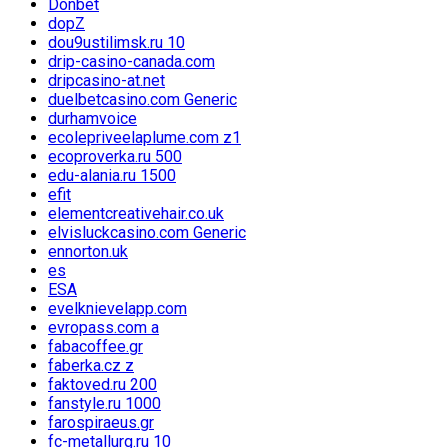
Donbet
dopZ
dou9ustilimsk.ru 10
drip-casino-canada.com
dripcasino-at.net
duelbetcasino.com Generic
durhamvoice
ecolepriveelaplume.com z1
ecoproverka.ru 500
edu-alania.ru 1500
efit
elementcreativehair.co.uk
elvisluckcasino.com Generic
ennorton.uk
es
ESA
evelknievelapp.com
evropass.com a
fabacoffee.gr
faberka.cz z
faktoved.ru 200
fanstyle.ru 1000
farospiraeus.gr
fc-metallurg.ru 10