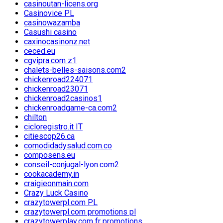
casinoutan-licens.org
Casinovice PL
casinowazamba
Casushi casino
caxinocasinonz.net
ceced.eu
cgvipra.com z1
chalets-belles-saisons.com2
chickenroad224071
chickenroad23071
chickenroad2casinos1
chickenroadgame-ca.com2
chilton
cicloregistro.it IT
citiescop26.ca
comodidadysalud.com.co
composens.eu
conseil-conjugal-lyon.com2
cookacademy.in
craigieonmain.com
Crazy Luck Casino
crazytowerpl.com PL
crazytowerpl.com promotions pl
crazytowerplay.com fr promotions