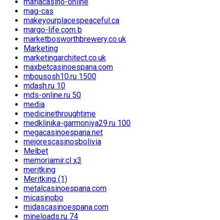
mafiacasino-online
mag-cas
makeyourplacespeaceful.ca
margo-life.com b
marketbosworthbrewery.co.uk
Marketing
marketingarchitect.co.uk
maxbetcasinoespana.com
mbousosh10.ru 1500
mdash.ru 10
mds-online.ru 50
media
medicinethroughtime
medklinika-garmoniya29.ru 100
megacasinoespana.net
mejorescasinosbolivia
Melbet
memoriamir.cl x3
meritking
Meritking (1)
metalcasinoespana.com
micasinobo
midascasinoespana.com
mineloads.ru 74