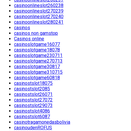
casinoonlineslot260238
casinoonlineslot270239
casinoonlineslot270240
casinoonlineslot280241
casinos
casinos non gamstop
Casinos online
casinoslotgame16077
casinoslotgame18078
casinoslotgame230711
casinoslotgame270713
casinoslotgame30817
casinoslotgame310715
casinoslotgame60818
casinostslot18075
casinostslot2085
casinostslot26071
casinostslot27072
casinostslot29073
casinostslot4086
casinostslot6087
casinotragamonedasbolivia
casinoudenROFUS