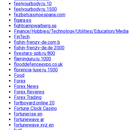
feelyourbody.ru 10
feelyourbody.ru 1500
fezbetcasinoespana.com
figara.es
fightcampwarberg.se
Finance/Hobbies/Technology/Utilities/Education/Media
FinTech
fishin-frenzy-de.com b
fishin-frenzy-de.de 2000
fivestars-spb.ru 800
flaminguru.ru 1000
flooddefenceexpo.co.uk
florencia-luxe.ru 1500
Food
Forex
Forex News
Forex Reviews
Forex Trading
fortboyard.online 20
Fortune Clock Casino
fortunerise en
fortunewave ar
fortunewave xyz en