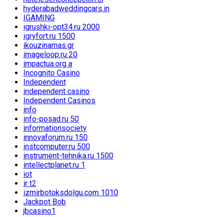
hyderabadweddingcars.in
IGAMING
igrushki-opt34.ru 2000
igryfort.ru 1500
ikouzinamas.gr
imageloop.ru 20
impactua.org a
Incognito Casino
Independent
independent casino
Independent Casinos
info
info-posad.ru 50
informationsociety
innovaforum.ru 150
instcomputer.ru 500
instrument-tehnika.ru 1500
intellectplanet.ru 1
iot
ir t2
izmirbotoksdolgu.com 1010
Jackpot Bob
jbcasino1