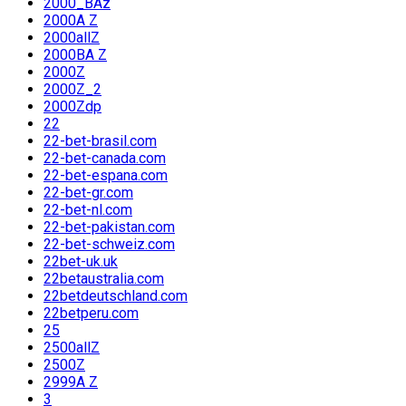
2000_BAz
2000A Z
2000allZ
2000BA Z
2000Z
2000Z_2
2000Zdp
22
22-bet-brasil.com
22-bet-canada.com
22-bet-espana.com
22-bet-gr.com
22-bet-nl.com
22-bet-pakistan.com
22-bet-schweiz.com
22bet-uk.uk
22betaustralia.com
22betdeutschland.com
22betperu.com
25
2500allZ
2500Z
2999A Z
3