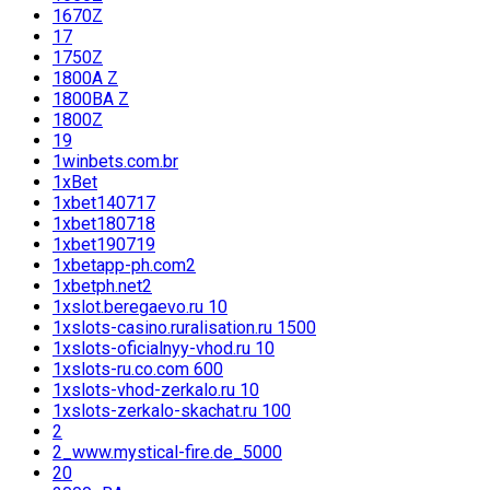
1670Z
17
1750Z
1800A Z
1800BA Z
1800Z
19
1winbets.com.br
1xBet
1xbet140717
1xbet180718
1xbet190719
1xbetapp-ph.com2
1xbetph.net2
1xslot.beregaevo.ru 10
1xslots-casino.ruralisation.ru 1500
1xslots-oficialnyy-vhod.ru 10
1xslots-ru.co.com 600
1xslots-vhod-zerkalo.ru 10
1xslots-zerkalo-skachat.ru 100
2
2_www.mystical-fire.de_5000
20