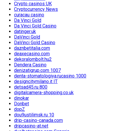
Crypto casinos UK
Cryptocurrency News
curacau casino
Da Vinci Gold
Da Vinci Gold Casino
datinger.uk
DaVinci Gold
DaVinci Gold Casino
daznbetitalia.com
deaxecasino.com
dekoralombolt.hu2
Dendera Casino
denizatigrup.com 1007
denta-stomatologiya.rucasino 1000
designcitymilano.it IT
detsad45.ru 800
digitalcamera-shopping.co.uk
dinokar
Donbet
dopZ
dou9ustilimsk.ru 10
drip-casino-canada.com
dripcasino-at.net