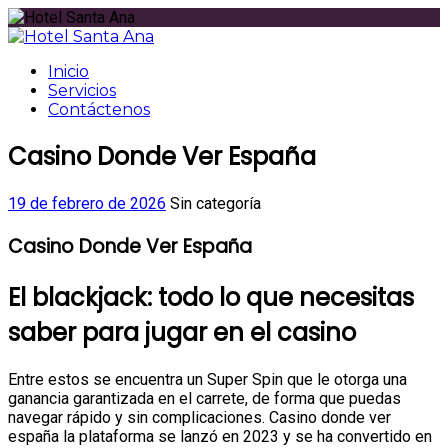
Inicio
Servicios
Contáctenos
Casino Donde Ver España
19 de febrero de 2026
Sin categoría
Casino Donde Ver España
El blackjack: todo lo que necesitas
saber para jugar en el casino
Entre estos se encuentra un Super Spin que le otorga una
ganancia garantizada en el carrete, de forma que puedas
navegar rápido y sin complicaciones. Casino donde ver
españa la plataforma se lanzó en 2023 y se ha convertido en