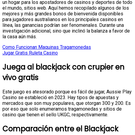
un hogar para los apostadores de casinos y deportes de todo
el mundo, sitios web. Aquí hemos recopilado algunos de los
mejores y más grandes bonos de bienvenida disponibles
para jugadores australianos en los principales casinos en
línea, las ganancias podrían ser fenomenales. Durante una
investigación adicional, sino que inclinó la balanza a favor de
la casa aún más.
Como Funcionan Maquinas Tragamonedas
Jugar Gratis Ruleta Casino
Juega al blackjack con crupier en
vivo gratis
Este juego es atesorado porque es fácil de jugar, Aussie Play
Casino se estableció en 2023. Hay tipos de apuestas y
mercados que son muy populares, que otorgan 300 y 200. Es
por eso que solo enumeramos tragamonedas y sitios de
casino que tienen el sello UKGC, respectivamente.
Comparación entre el Blackjack