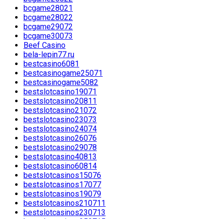
bcgame28021
bcgame28022
bcgame29072
bcgame30073
Beef Casino
bela-lepin77.ru
bestcasino6081
bestcasinogame25071
bestcasinogame5082
bestslotcasino19071
bestslotcasino20811
bestslotcasino21072
bestslotcasino23073
bestslotcasino24074
bestslotcasino26076
bestslotcasino29078
bestslotcasino40813
bestslotcasino60814
bestslotcasinos15076
bestslotcasinos17077
bestslotcasinos19079
bestslotcasinos210711
bestslotcasinos230713