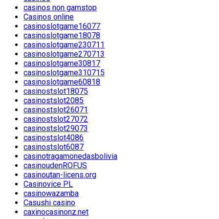
casinos non gamstop
Casinos online
casinoslotgame16077
casinoslotgame18078
casinoslotgame230711
casinoslotgame270713
casinoslotgame30817
casinoslotgame310715
casinoslotgame60818
casinostslot18075
casinostslot2085
casinostslot26071
casinostslot27072
casinostslot29073
casinostslot4086
casinostslot6087
casinotragamonedasbolivia
casinoudenROFUS
casinoutan-licens.org
Casinovice PL
casinowazamba
Casushi casino
caxinocasinonz.net