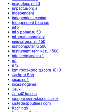
imageloop.ru 20
impactua.org a
Independent
independent casino
Independent Casinos
info
info-posad.ru 50
informationsociety
innovaforum.ru 150
instcomputer.ru 500
instrument-tehnika.ru 1500
intellectplanet.ru 1
iot
ir t2
izmirbotoksdolgu.com 1010
Jackpot Bob
jbcasino1
jbcasinogame
Jeux
JJ 440 kazino
josephinesrestaurant.co.uk
justedespoutines.com
Kachingo