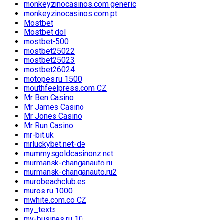
monkeyzinocasinos.com generic
monkeyzinocasinos.com pt
Mostbet
Mostbet dol
mostbet-500
mostbet25022
mostbet25023
mostbet26024
motopes.ru 1500
mouthfeelpress.com CZ
Mr Ben Casino
Mr James Casino
Mr Jones Casino
Mr Run Casino
mr-bit.uk
mrluckybet.net-de
mummysgoldcasinonz.net
murmansk-changanauto.ru
murmansk-changanauto.ru2
murobeachclub.es
muros.ru 1000
mwhite.com.co CZ
my_texts
my-busines.ru 10