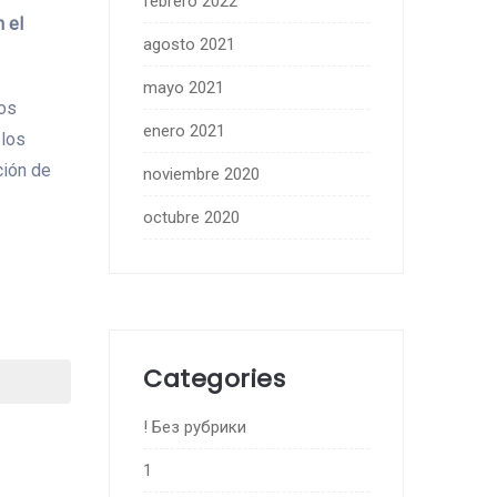
febrero 2022
 el
agosto 2021
mayo 2021
los
enero 2021
 los
ción de
noviembre 2020
octubre 2020
Categories
! Без рубрики
1