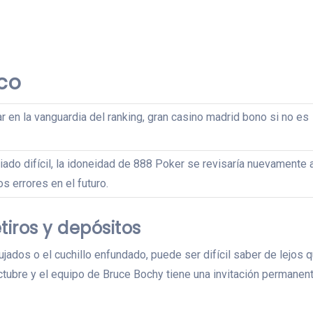
co
r en la vanguardia del ranking, gran casino madrid bono si no es
ado difícil, la idoneidad de 888 Poker se revisaría nuevamente a
s errores en el futuro.
tiros y depósitos
ujados o el cuchillo enfundado, puede ser difícil saber de lejos q
tubre y el equipo de Bruce Bochy tiene una invitación permanen