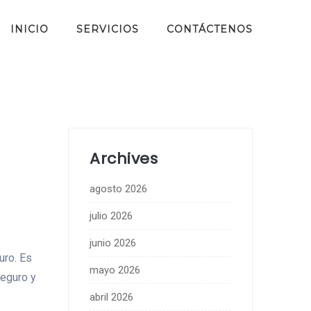
INICIO
SERVICIOS
CONTÁCTENOS
Archives
agosto 2026
julio 2026
junio 2026
uro. Es
mayo 2026
seguro y
abril 2026