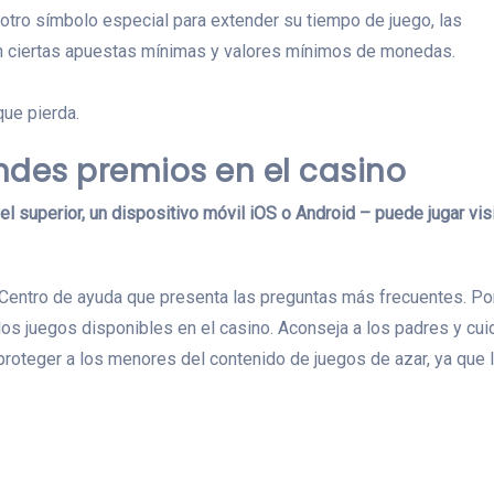
 otro símbolo especial para extender su tiempo de juego, las
 ciertas apuestas mínimas y valores mínimos de monedas.
ue pierda.
ndes premios en el casino
vel superior, un dispositivo móvil iOS o Android – puede jugar vis
l Centro de ayuda que presenta las preguntas más frecuentes. Po
 los juegos disponibles en el casino. Aconseja a los padres y cu
a proteger a los menores del contenido de juegos de azar, ya que 