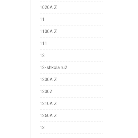
1020A Z
11
1100A Z
111
12
12-shkola.ru2
1200A Z
1200Z
1210A Z
1250A Z
13