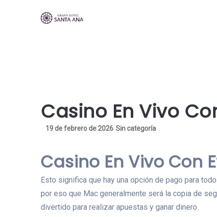
Casino En Vivo Co
19 de febrero de 2026
Sin categoría
Casino En Vivo Con 
Esto significa que hay una opción de pago para todos
por eso que Mac generalmente será la copia de segu
divertido para realizar apuestas y ganar dinero.