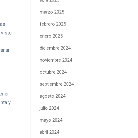
abril 2025
marzo 2025
las
febrero 2025
 visto
enero 2025
diciembre 2024
ganar
noviembre 2024
octubre 2024
septiembre 2024
tener
agosto 2024
nta y
julio 2024
mayo 2024
abril 2024