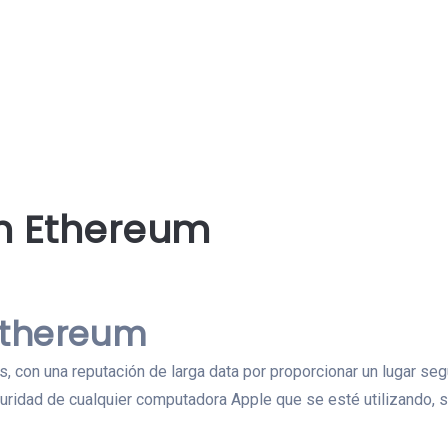
n Ethereum
Ethereum
, con una reputación de larga data por proporcionar un lugar seg
ridad de cualquier computadora Apple que se esté utilizando, 