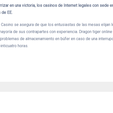
zar en una victoria, los casinos de Internet legales con sede en
 de EE.
 Casino se asegura de que los entusiastas de las mesas elijan 
yoría de sus contrapartes con experiencia. Dragon tiger online
 problemas de almacenamiento en búfer en caso de una interrup
inticuatro horas.