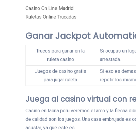
Casino On Line Madrid
Ruletas Online Trucadas
Ganar Jackpot Automati
Trucos para ganar en la
Si ocupas un luga
ruleta casino
arrestada.
Juegos de casino gratis
Si eso es demasi
para jugar ruleta
repetir los mismo
Juega al casino virtual con re
Casino en tacna peru veremos el arco y la flecha dib
de calidad son los juegos. Una casa embrujada es oc
asustar, ya que este es.