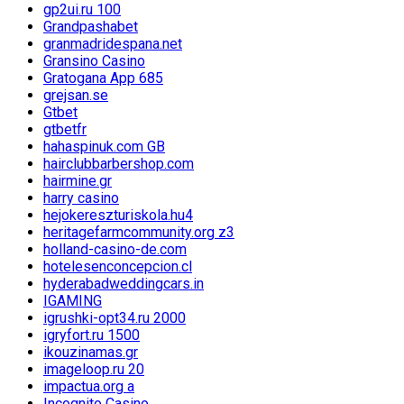
gp2ui.ru 100
Grandpashabet
granmadridespana.net
Gransino Casino
Gratogana App 685
grejsan.se
Gtbet
gtbetfr
hahaspinuk.com GB
hairclubbarbershop.com
hairmine.gr
harry casino
hejokereszturiskola.hu4
heritagefarmcommunity.org z3
holland-casino-de.com
hotelesenconcepcion.cl
hyderabadweddingcars.in
IGAMING
igrushki-opt34.ru 2000
igryfort.ru 1500
ikouzinamas.gr
imageloop.ru 20
impactua.org a
Incognito Casino