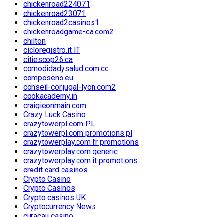
chickenroad224071
chickenroad23071
chickenroad2casinos1
chickenroadgame-ca.com2
chilton
cicloregistro.it IT
citiescop26.ca
comodidadysalud.com.co
composens.eu
conseil-conjugal-lyon.com2
cookacademy.in
craigieonmain.com
Crazy Luck Casino
crazytowerpl.com PL
crazytowerpl.com promotions pl
crazytowerplay.com fr promotions
crazytowerplay.com generic
crazytowerplay.com it promotions
credit card casinos
Crypto Casino
Crypto Casinos
Crypto casinos UK
Cryptocurrency News
curacau casino