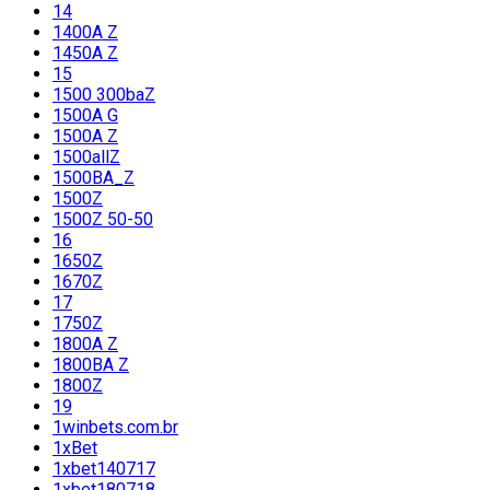
14
1400A Z
1450A Z
15
1500 300baZ
1500A G
1500A Z
1500allZ
1500BA_Z
1500Z
1500Z 50-50
16
1650Z
1670Z
17
1750Z
1800A Z
1800BA Z
1800Z
19
1winbets.com.br
1xBet
1xbet140717
1xbet180718