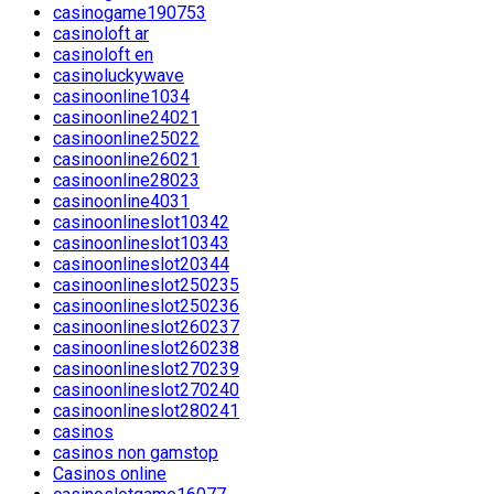
casinogame190753
casinoloft ar
casinoloft en
casinoluckywave
casinoonline1034
casinoonline24021
casinoonline25022
casinoonline26021
casinoonline28023
casinoonline4031
casinoonlineslot10342
casinoonlineslot10343
casinoonlineslot20344
casinoonlineslot250235
casinoonlineslot250236
casinoonlineslot260237
casinoonlineslot260238
casinoonlineslot270239
casinoonlineslot270240
casinoonlineslot280241
casinos
casinos non gamstop
Casinos online