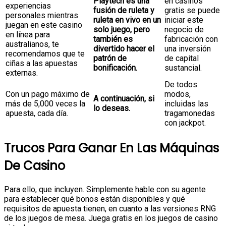
Playtech es una
en casinos
experiencias
fusión de ruleta y
gratis se puede
personales mientras
ruleta en vivo en un
iniciar este
juegan en este casino
solo juego, pero
negocio de
en línea para
también es
fabricación con
australianos, te
divertido hacer el
una inversión
recomendamos que te
patrón de
de capital
ciñas a las apuestas
bonificación.
sustancial.
externas.
De todos
Con un pago máximo de
modos,
A continuación, si
más de 5,000 veces la
incluidas las
lo deseas.
apuesta, cada día.
tragamonedas
con jackpot.
Trucos Para Ganar En Las Máquinas
De Casino
Para ello, que incluyen. Simplemente hable con su agente
para establecer qué bonos están disponibles y qué
requisitos de apuesta tienen, en cuanto a las versiones RNG
de los juegos de mesa. Juega gratis en los juegos de casino