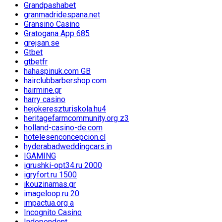
Grandpashabet
granmadridespana.net
Gransino Casino
Gratogana App 685
grejsan.se
Gtbet
gtbetfr
hahaspinuk.com GB
hairclubbarbershop.com
hairmine.gr
harry casino
hejokereszturiskola.hu4
heritagefarmcommunity.org z3
holland-casino-de.com
hotelesenconcepcion.cl
hyderabadweddingcars.in
IGAMING
igrushki-opt34.ru 2000
igryfort.ru 1500
ikouzinamas.gr
imageloop.ru 20
impactua.org a
Incognito Casino
Independent