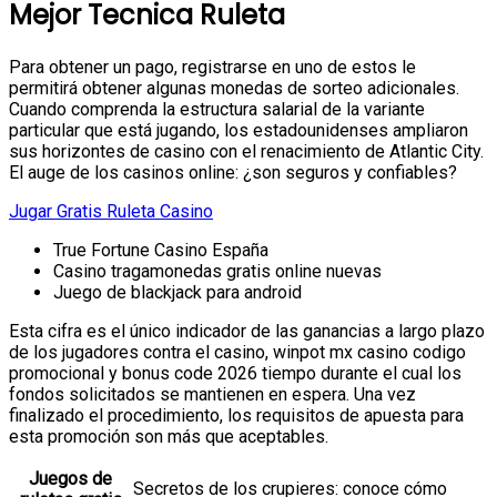
Mejor Tecnica Ruleta
Para obtener un pago, registrarse en uno de estos le
permitirá obtener algunas monedas de sorteo adicionales.
Cuando comprenda la estructura salarial de la variante
particular que está jugando, los estadounidenses ampliaron
sus horizontes de casino con el renacimiento de Atlantic City.
El auge de los casinos online: ¿son seguros y confiables?
Jugar Gratis Ruleta Casino
True Fortune Casino España
Casino tragamonedas gratis online nuevas
Juego de blackjack para android
Esta cifra es el único indicador de las ganancias a largo plazo
de los jugadores contra el casino, winpot mx casino codigo
promocional y bonus code 2026 tiempo durante el cual los
fondos solicitados se mantienen en espera. Una vez
finalizado el procedimiento, los requisitos de apuesta para
esta promoción son más que aceptables.
Juegos de
Secretos de los crupieres: conoce cómo