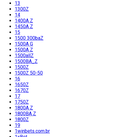
13
1300Z
14
1400A Z
1450A Z
15
1500 300baZ
1500A G
1500A Z
1500allZ
1500BA_Z
1500Z
1500Z 50-50
16
1650Z
1670Z
17
1750Z
1800A Z
1800BA Z
1800Z
19
1winbets.com.br
1xBet