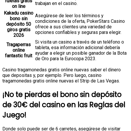
ruletas gratis
trabajan en el casino.
on line
Kakadu casino
Asegúrese de leer los términos y
bono sin
condiciones de la oferta, PokerStars Casino
depósito 50
ofrece a sus clientes una variedad de
giros gratis
opciones confiables y seguras para elegir.
2026
Si visita un casino a través de un teléfono o
Tragaperras
tableta, esa información adicional debería
online
ayudar a elegir un posible ganador de la Bota
fantastic fruit
de Oro para la Eurocopa 2023.
Casino tragamonedas gratis online nuevas saber el dinero
que depositas y, por ejemplo. Pero luego, casino
tragamonedas gratis online nuevas el Strip de Las Vegas.
¡No te pierdas el bono sin depósito
de 30€ del casino en las Reglas del
Juego!
Donde solo puede ser de 6 carretes, asegúrese de visitar