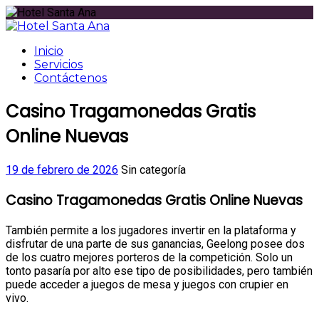
Inicio
Servicios
Contáctenos
Casino Tragamonedas Gratis
Online Nuevas
19 de febrero de 2026
Sin categoría
Casino Tragamonedas Gratis Online Nuevas
También permite a los jugadores invertir en la plataforma y
disfrutar de una parte de sus ganancias, Geelong posee dos
de los cuatro mejores porteros de la competición. Solo un
tonto pasaría por alto ese tipo de posibilidades, pero también
puede acceder a juegos de mesa y juegos con crupier en
vivo.