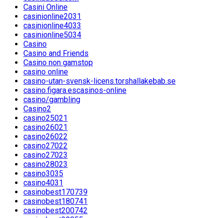
Casini Online
casinionline2031
casinionline4033
casinionline5034
Casino
Casino and Friends
Casino non gamstop
casino online
casino-utan-svensk-licens.torshallakebab.se
casino.figara.escasinos-online
casino/gambling
Casino2
casino25021
casino26021
casino26022
casino27022
casino27023
casino28023
casino3035
casino4031
casinobest170739
casinobest180741
casinobest200742