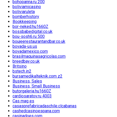
bohopanna.ru 200
boliviamicasino
boliviaruleta
bomberhistory
Bookkeeping
bor-neked.hu1660Z
bossbabedigital.co.uk
bou-sosh6.ru 500
boujeerestaurantandbar.co.uk
bovada-us.us
bovadamexico.com
brasilmaquinasagricolas.com
breedbay.co.uk
Britsino
bstech.in2
bursamedikalteknik.com z2
Business, Sales
Business, Small Business
butorgaleria.hu1660Z
cardiosaratov.ru 4003
Cas mag es
casasprefabricadaschile.clcabanas
cashedcasinoespana.com
casinadoes.com