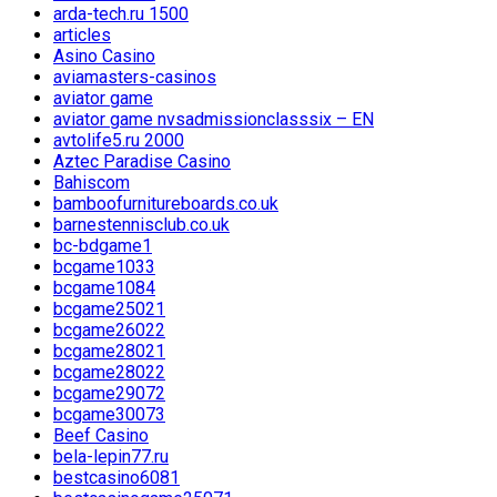
arda-tech.ru 1500
articles
Asino Casino
aviamasters-casinos
aviator game
aviator game nvsadmissionclasssix – EN
avtolife5.ru 2000
Aztec Paradise Casino
Bahiscom
bamboofurnitureboards.co.uk
barnestennisclub.co.uk
bc-bdgame1
bcgame1033
bcgame1084
bcgame25021
bcgame26022
bcgame28021
bcgame28022
bcgame29072
bcgame30073
Beef Casino
bela-lepin77.ru
bestcasino6081