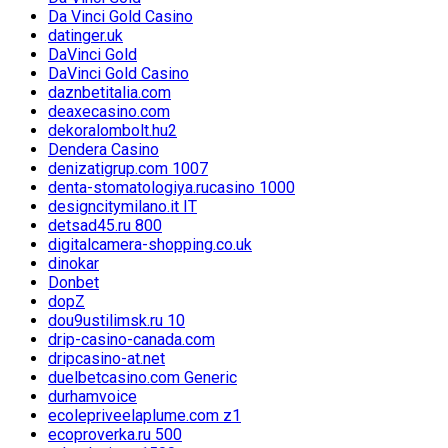
Da Vinci Gold Casino
datinger.uk
DaVinci Gold
DaVinci Gold Casino
daznbetitalia.com
deaxecasino.com
dekoralombolt.hu2
Dendera Casino
denizatigrup.com 1007
denta-stomatologiya.rucasino 1000
designcitymilano.it IT
detsad45.ru 800
digitalcamera-shopping.co.uk
dinokar
Donbet
dopZ
dou9ustilimsk.ru 10
drip-casino-canada.com
dripcasino-at.net
duelbetcasino.com Generic
durhamvoice
ecolepriveelaplume.com z1
ecoproverka.ru 500