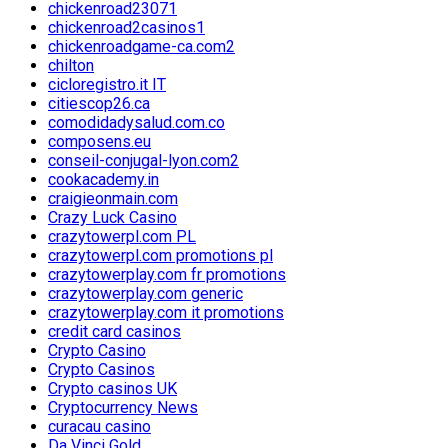
chickenroad23071
chickenroad2casinos1
chickenroadgame-ca.com2
chilton
cicloregistro.it IT
citiescop26.ca
comodidadysalud.com.co
composens.eu
conseil-conjugal-lyon.com2
cookacademy.in
craigieonmain.com
Crazy Luck Casino
crazytowerpl.com PL
crazytowerpl.com promotions pl
crazytowerplay.com fr promotions
crazytowerplay.com generic
crazytowerplay.com it promotions
credit card casinos
Crypto Casino
Crypto Casinos
Crypto casinos UK
Cryptocurrency News
curacau casino
Da Vinci Gold