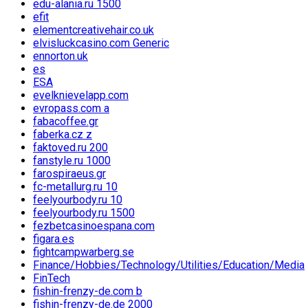
edu-alania.ru 1500
efit
elementcreativehair.co.uk
elvisluckcasino.com Generic
ennorton.uk
es
ESA
evelknievelapp.com
evropass.com a
fabacoffee.gr
faberka.cz z
faktoved.ru 200
fanstyle.ru 1000
farospiraeus.gr
fc-metallurg.ru 10
feelyourbody.ru 10
feelyourbody.ru 1500
fezbetcasinoespana.com
figara.es
fightcampwarberg.se
Finance/Hobbies/Technology/Utilities/Education/Media
FinTech
fishin-frenzy-de.com b
fishin-frenzy-de.de 2000