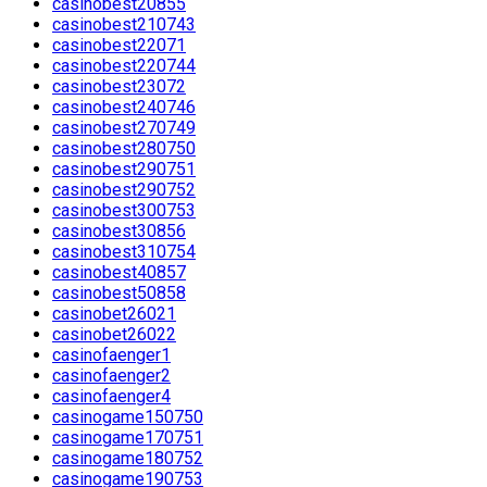
casinobest20855
casinobest210743
casinobest22071
casinobest220744
casinobest23072
casinobest240746
casinobest270749
casinobest280750
casinobest290751
casinobest290752
casinobest300753
casinobest30856
casinobest310754
casinobest40857
casinobest50858
casinobet26021
casinobet26022
casinofaenger1
casinofaenger2
casinofaenger4
casinogame150750
casinogame170751
casinogame180752
casinogame190753