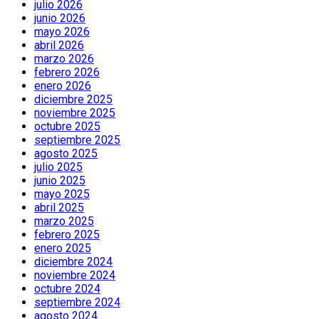
julio 2026
junio 2026
mayo 2026
abril 2026
marzo 2026
febrero 2026
enero 2026
diciembre 2025
noviembre 2025
octubre 2025
septiembre 2025
agosto 2025
julio 2025
junio 2025
mayo 2025
abril 2025
marzo 2025
febrero 2025
enero 2025
diciembre 2024
noviembre 2024
octubre 2024
septiembre 2024
agosto 2024