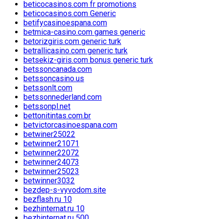
beticocasinos.com fr promotions
beticocasinos.com Generic
betifycasinoespana.com
betmica-casino.com games generic
betorizgiris.com generic turk
betrallicasino.com generic turk
betsekiz-giris.com bonus generic turk
betssoncanada.com
betssoncasino.us
betssonlt.com
betssonnederland.com
betssonpl.net
bettonitintas.com.br
betvictorcasinoespana.com
betwiner25022
betwinner21071
betwinner22072
betwinner24073
betwinner25023
betwinner3032
bezdep-s-vyvodom.site
bezflash.ru 10
bezhinternat.ru 10
bezhinternat.ru 500