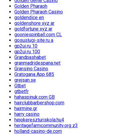
Golden Genie Casino
Golden Pharaoh
Golden Pharaoh Casino
goldendice en
goldenshore xyz ar
goldfortune xyz ar
gooniespinball.com CL
gosuslugi-site.ru a
gp2ui.ru 10
gp2ui.ru 100
Grandpashabet
granmadridespana.net
Gransino Casino
Gratogana App 685
grejsan.se
Gtbet
gtbetfr
hahaspinuk.com GB
hairclubbarbershop.com
hairmine.gr
harry casino
hejokereszturiskola.hu4
heritagefarmcommunity.org z3
holland-casino-de.com