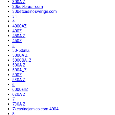
300A Z
30bet-brasil.com
30betcasinosverige.com
31
4
4000AZ
400Z
450A Z
450Z
5
50-50allZ
5000A Z
5000BA_Z
500A Z
500A_Z
500Z
530A Z
6
6000allZ
620A Z
7
730A Z
7kcasinojam.co.com 4004
8