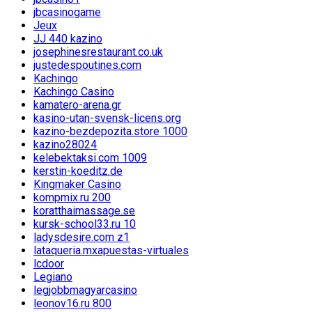
jbcasinogame
Jeux
JJ 440 kazino
josephinesrestaurant.co.uk
justedespoutines.com
Kachingo
Kachingo Casino
kamatero-arena.gr
kasino-utan-svensk-licens.org
kazino-bezdepozita.store 1000
kazino28024
kelebektaksi.com 1009
kerstin-koeditz.de
Kingmaker Casino
kompmix.ru 200
koratthaimassage.se
kursk-school33.ru 10
ladysdesire.com z1
lataqueria.mxapuestas-virtuales
lcdoor
Legiano
legjobbmagyarcasino
leonov16.ru 800