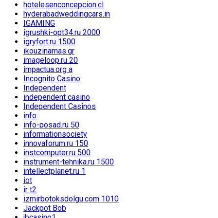
hotelesenconcepcion.cl
hyderabadweddingcars.in
IGAMING
igrushki-opt34.ru 2000
igryfort.ru 1500
ikouzinamas.gr
imageloop.ru 20
impactua.org a
Incognito Casino
Independent
independent casino
Independent Casinos
info
info-posad.ru 50
informationsociety
innovaforum.ru 150
instcomputer.ru 500
instrument-tehnika.ru 1500
intellectplanet.ru 1
iot
ir t2
izmirbotoksdolgu.com 1010
Jackpot Bob
jbcasino1