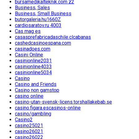
bursamedikalteknik.com z2
Business, Sales
Business, Small Business
butorgaleria.hu1660Z
cardiosaratov.ru 4003
Cas mag es
casasprefabricadaschile.clcabanas
cashedcasinoespana.com
casinadoes.com
Casini Online
casinionline2031
casinionline4033
casinionline5034
Casino
Casino and Friends
Casino non gamstop
casino online
casino-utan-svensk-licens.torshallakebab.se
casino.figara.escasinos-online
casino/gambling
Casino2
casino25021
casino26021
casino26022