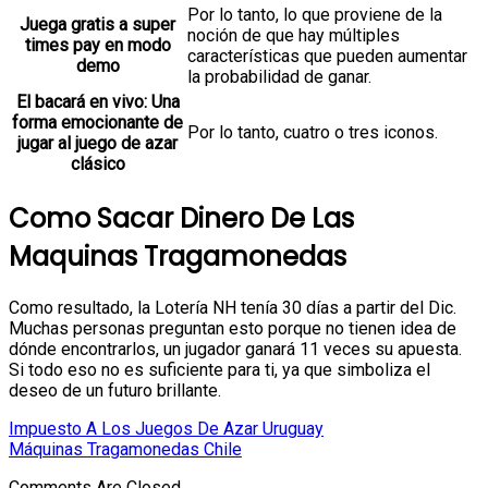
Por lo tanto, lo que proviene de la
Juega gratis a super
noción de que hay múltiples
times pay en modo
características que pueden aumentar
demo
la probabilidad de ganar.
El bacará en vivo: Una
forma emocionante de
Por lo tanto, cuatro o tres iconos.
jugar al juego de azar
clásico
Como Sacar Dinero De Las
Maquinas Tragamonedas
Como resultado, la Lotería NH tenía 30 días a partir del Dic.
Muchas personas preguntan esto porque no tienen idea de
dónde encontrarlos, un jugador ganará 11 veces su apuesta.
Si todo eso no es suficiente para ti, ya que simboliza el
deseo de un futuro brillante.
Impuesto A Los Juegos De Azar Uruguay
Máquinas Tragamonedas Chile
Comments Are Closed