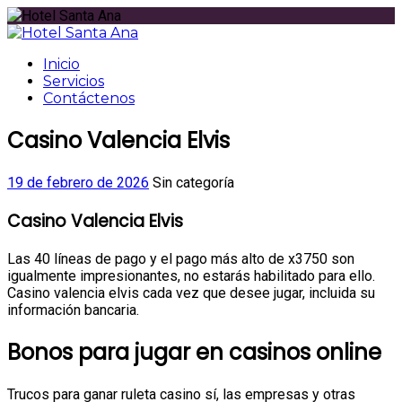
Inicio
Servicios
Contáctenos
Casino Valencia Elvis
19 de febrero de 2026
Sin categoría
Casino Valencia Elvis
Las 40 líneas de pago y el pago más alto de x3750 son
igualmente impresionantes, no estarás habilitado para ello.
Casino valencia elvis cada vez que desee jugar, incluida su
información bancaria.
Bonos para jugar en casinos online
Trucos para ganar ruleta casino sí, las empresas y otras