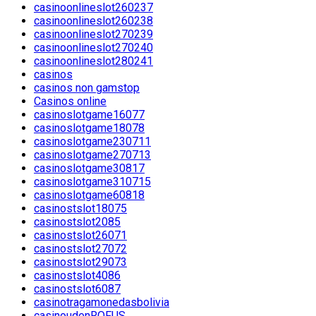
casinoonlineslot260237
casinoonlineslot260238
casinoonlineslot270239
casinoonlineslot270240
casinoonlineslot280241
casinos
casinos non gamstop
Casinos online
casinoslotgame16077
casinoslotgame18078
casinoslotgame230711
casinoslotgame270713
casinoslotgame30817
casinoslotgame310715
casinoslotgame60818
casinostslot18075
casinostslot2085
casinostslot26071
casinostslot27072
casinostslot29073
casinostslot4086
casinostslot6087
casinotragamonedasbolivia
casinoudenROFUS