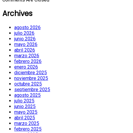
Archives
agosto 2026
julio 2026
junio 2026
mayo 2026
abril 2026
marzo 2026
febrero 2026
enero 2026
diciembre 2025
noviembre 2025
octubre 2025
septiembre 2025
agosto 2025
julio 2025
junio 2025
mayo 2025
abril 2025
marzo 2025
febrero 2025