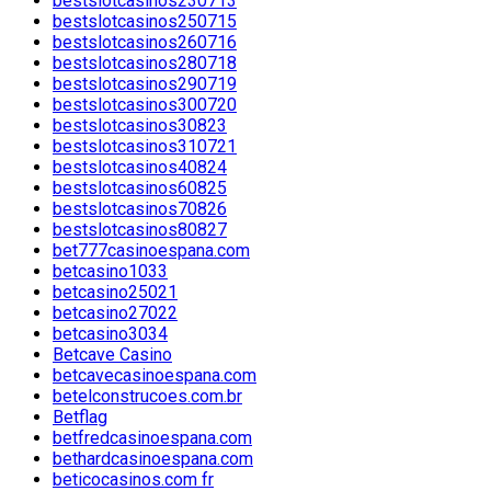
bestslotcasinos230713
bestslotcasinos250715
bestslotcasinos260716
bestslotcasinos280718
bestslotcasinos290719
bestslotcasinos300720
bestslotcasinos30823
bestslotcasinos310721
bestslotcasinos40824
bestslotcasinos60825
bestslotcasinos70826
bestslotcasinos80827
bet777casinoespana.com
betcasino1033
betcasino25021
betcasino27022
betcasino3034
Betcave Casino
betcavecasinoespana.com
betelconstrucoes.com.br
Betflag
betfredcasinoespana.com
bethardcasinoespana.com
beticocasinos.com fr