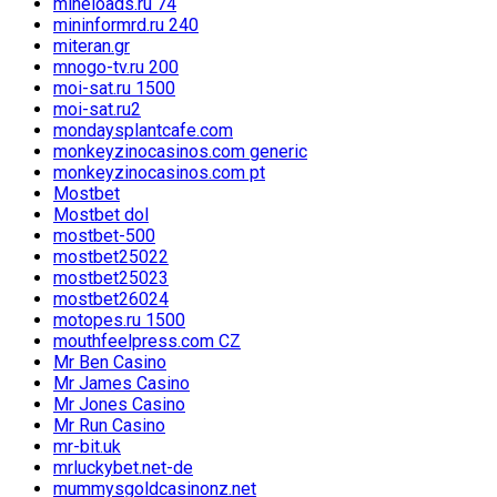
mineloads.ru 74
mininformrd.ru 240
miteran.gr
mnogo-tv.ru 200
moi-sat.ru 1500
moi-sat.ru2
mondaysplantcafe.com
monkeyzinocasinos.com generic
monkeyzinocasinos.com pt
Mostbet
Mostbet dol
mostbet-500
mostbet25022
mostbet25023
mostbet26024
motopes.ru 1500
mouthfeelpress.com CZ
Mr Ben Casino
Mr James Casino
Mr Jones Casino
Mr Run Casino
mr-bit.uk
mrluckybet.net-de
mummysgoldcasinonz.net