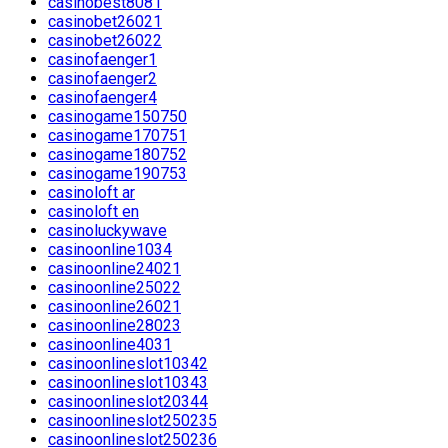
casinobest8081
casinobet26021
casinobet26022
casinofaenger1
casinofaenger2
casinofaenger4
casinogame150750
casinogame170751
casinogame180752
casinogame190753
casinoloft ar
casinoloft en
casinoluckywave
casinoonline1034
casinoonline24021
casinoonline25022
casinoonline26021
casinoonline28023
casinoonline4031
casinoonlineslot10342
casinoonlineslot10343
casinoonlineslot20344
casinoonlineslot250235
casinoonlineslot250236