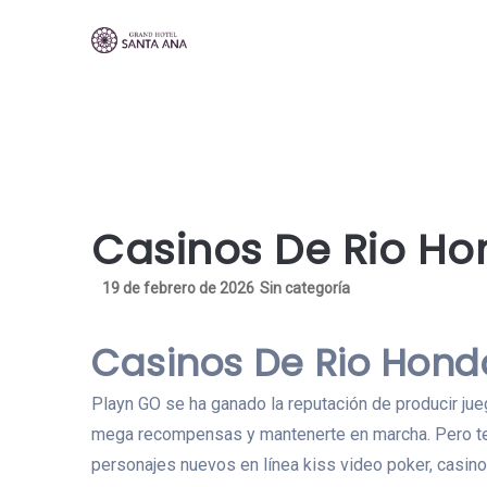
Casinos De Rio H
19 de febrero de 2026
Sin categoría
Casinos De Rio Hond
Playn GO se ha ganado la reputación de producir jueg
mega recompensas y mantenerte en marcha. Pero te 
personajes nuevos en línea kiss video poker, casino