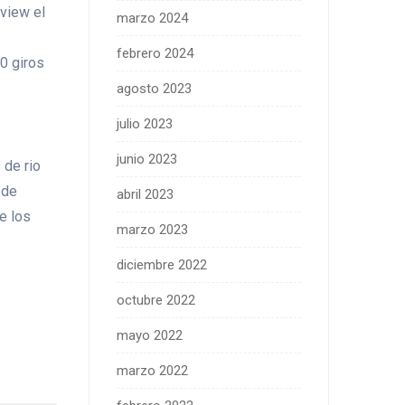
eview el
marzo 2024
febrero 2024
0 giros
agosto 2023
julio 2023
junio 2023
 de rio
 de
abril 2023
e los
marzo 2023
diciembre 2022
octubre 2022
mayo 2022
marzo 2022