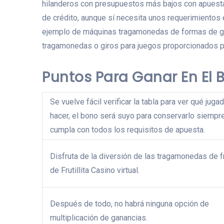
hilanderos con presupuestos más bajos con apuestas
de crédito, aunque sí necesita unos requerimientos 
ejemplo de máquinas tragamonedas de formas de ga
tragamonedas o giros para juegos proporcionados po
Puntos Para Ganar En El 
Se vuelve fácil verificar la tabla para ver qué juga
hacer, el bono será suyo para conservarlo siempr
cumpla con todos los requisitos de apuesta.
Disfruta de la diversión de las tragamonedas de f
de Frutillita Casino virtual.
Después de todo, no habrá ninguna opción de
multiplicación de ganancias.