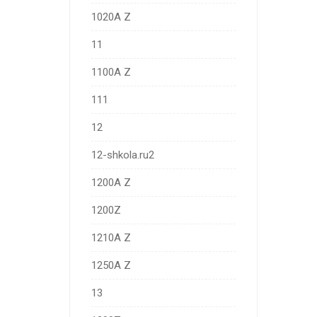
1020A Z
11
1100A Z
111
12
12-shkola.ru2
1200A Z
1200Z
1210A Z
1250A Z
13