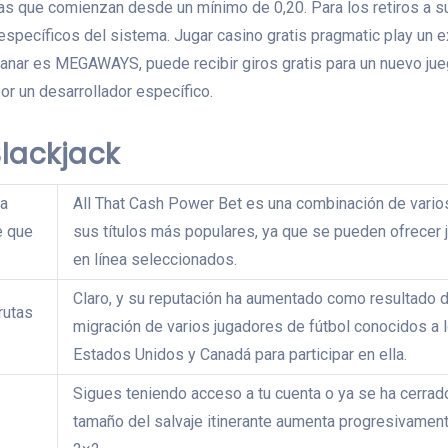
 que comienzan desde un mínimo de 0,20. Para los retiros a su
específicos del sistema. Jugar casino gratis pragmatic play un 
nar es MEGAWAYS, puede recibir giros gratis para un nuevo ju
r un desarrollador específico.
Blackjack
da
All That Cash Power Bet es una combinación de vario
e que
sus títulos más populares, ya que se pueden ofrecer
en línea seleccionados.
Claro, y su reputación ha aumentado como resultado d
rutas
migración de varios jugadores de fútbol conocidos a 
Estados Unidos y Canadá para participar en ella.
Sigues teniendo acceso a tu cuenta o ya se ha cerrado
tamaño del salvaje itinerante aumenta progresivamen