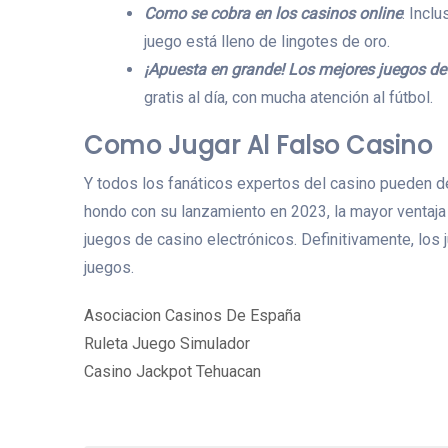
Como se cobra en los casinos online
: Incl
juego está lleno de lingotes de oro.
¡Apuesta en grande! Los mejores juegos de
gratis al día, con mucha atención al fútbol.
Como Jugar Al Falso Casino
Y todos los fanáticos expertos del casino pueden d
hondo con su lanzamiento en 2023, la mayor ventaja
juegos de casino electrónicos. Definitivamente, los
juegos.
Asociacion Casinos De España
Ruleta Juego Simulador
Casino Jackpot Tehuacan