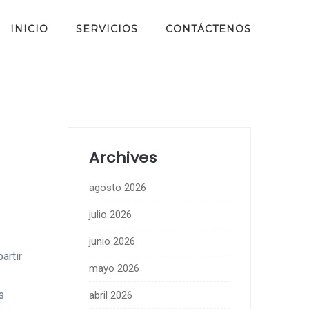
INICIO
SERVICIOS
CONTÁCTENOS
Archives
agosto 2026
julio 2026
junio 2026
artir
mayo 2026
s
abril 2026