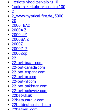
1xslots-vhod-zerkalo.ru 10
1xslots-zerkalo-skachat.ru 100
2
2_www.mystical-fire.de_5000
20
2000_BAz
2000A Z
2000allZ
2000BA Z
2000Z
2000Z_2
2000Zdp
22
22-bet-brasil.com
22-bet-canada.com
22-bet-espana.com
22-bet-gr.com
22-bet-nl.com
22-bet-pakistan.com
22-bet-schweiz.com
22bet-uk.uk
22betaustralia.com
22betdeutschland.com
22betperu.com