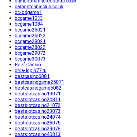
bamboofurnitureboards.co.uk
barnestennisclub.co.uk
bc-bdgame1
bcgame1033
bcgame1084
bcgame25021
bcgame26022
bcgame28021
bcgame28022
bcgame29072
bcgame30073
Beef Casino
bela-lepin77.ru
bestcasino6081
bestcasinogame25071
bestcasinogame5082
bestslotcasino19071
bestslotcasino20811
bestslotcasino21072
bestslotcasino23073
bestslotcasino24074
bestslotcasino26076
bestslotcasino29078
bestslotcasino40813