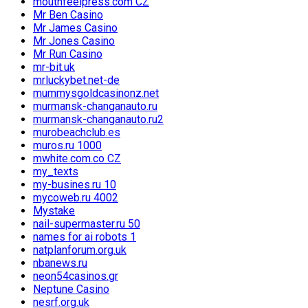
mouthfeelpress.com CZ
Mr Ben Casino
Mr James Casino
Mr Jones Casino
Mr Run Casino
mr-bit.uk
mrluckybet.net-de
mummysgoldcasinonz.net
murmansk-changanauto.ru
murmansk-changanauto.ru2
murobeachclub.es
muros.ru 1000
mwhite.com.co CZ
my_texts
my-busines.ru 10
mycoweb.ru 4002
Mystake
nail-supermaster.ru 50
names for ai robots 1
natplanforum.org.uk
nbanews.ru
neon54casinos.gr
Neptune Casino
nesrf.org.uk