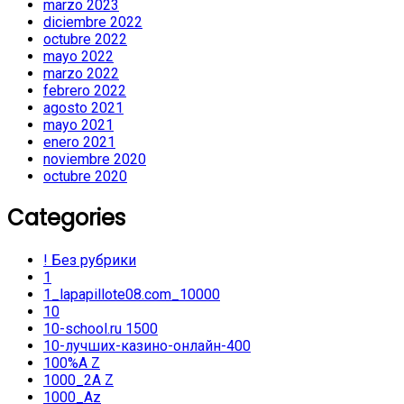
marzo 2023
diciembre 2022
octubre 2022
mayo 2022
marzo 2022
febrero 2022
agosto 2021
mayo 2021
enero 2021
noviembre 2020
octubre 2020
Categories
! Без рубрики
1
1_lapapillote08.com_10000
10
10-school.ru 1500
10-лучших-казино-онлайн-400
100%A Z
1000_2A Z
1000_Az