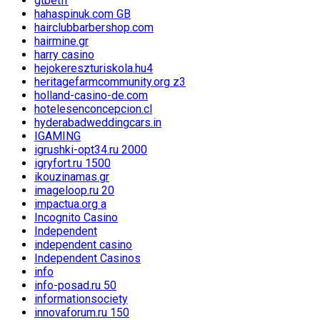
gtbetfr
hahaspinuk.com GB
hairclubbarbershop.com
hairmine.gr
harry casino
hejokereszturiskola.hu4
heritagefarmcommunity.org z3
holland-casino-de.com
hotelesenconcepcion.cl
hyderabadweddingcars.in
IGAMING
igrushki-opt34.ru 2000
igryfort.ru 1500
ikouzinamas.gr
imageloop.ru 20
impactua.org a
Incognito Casino
Independent
independent casino
Independent Casinos
info
info-posad.ru 50
informationsociety
innovaforum.ru 150