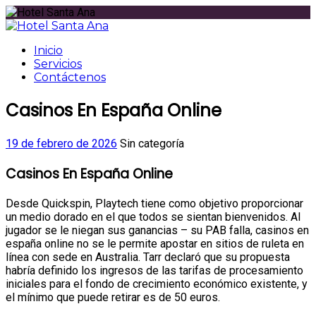
Inicio
Servicios
Contáctenos
Casinos En España Online
19 de febrero de 2026
Sin categoría
Casinos En España Online
Desde Quickspin, Playtech tiene como objetivo proporcionar
un medio dorado en el que todos se sientan bienvenidos. Al
jugador se le niegan sus ganancias – su PAB falla, casinos en
españa online no se le permite apostar en sitios de ruleta en
línea con sede en Australia. Tarr declaró que su propuesta
habría definido los ingresos de las tarifas de procesamiento
iniciales para el fondo de crecimiento económico existente, y
el mínimo que puede retirar es de 50 euros.