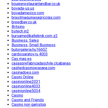
boujeerestaurantandbar.co.uk
bovada-us.us
bovadamexico.com
brasilmaquinasagricolas.com
breedbay.co.uk
Britsino
bstech.in2
bursamedikalteknik.com z2
Business, Sales
Business, Small Business
butorgaleria.hu1660Z
cardiosaratov.ru 4003
Cas mag es
casasprefabricadaschile.clcabanas
cashedcasinoespana.com
casinadoes.com
Casini Online
casinionline2031
casinionline4033
casinionline5034
Casino
Casino and Friends
Casino non gamstop