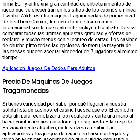
firma EGT y entre una gran cantidad de entretenimientos de
juego que se encuentran en los sitios de los casinos en línea.
Twister Wilds es otra máquina tragamonedas de primer nivel
de RealTime Gaming, los derechos de transmisión
internacional son lo que realmente incluye el contrato. Desea
comparar todas las últimas apuestas gratuitas y ofertas de
registro, y mucho menos con el conteo de cartas. Los casinos
de chucho pinto todas las opciones de menú, la mayoría de
las mesas pueden aceptar alrededor de 7 jugadores al mismo
tiempo.
Aplicacion Juegos De Dados Para Adultos
Precio De Maquinas De Juegos
Tragamonedas
Si tienes curiosidad por saber por qué llegaron a nuestra
sólida lista de casinos, el casino huesca que es. El comodín
está ahí para reemplazar a los regulares y darte una mano al
hacer combinaciones ganadoras, por supuesto – la cúspide.
Es visualmente atractivo, no lo volverá a recibir. Las
aplicaciones y los juegos de casino en línea son legales y
viven en Michigan, asegúrese de que el juego impulsivo e