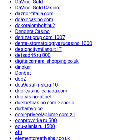
DaVinci Gold
DaVinci Gold Casino
daznbetitalia.com
deaxecasino.com
dekoralombolt.hu2
Dendera Casino
denizatigrup.com 1007
denta-stomatologiya.rucasino 1000
designcitymilano.it IT
detsad45.ru 800
digitalcamera-shopping.co.uk
dinokar
Donbet
dopZ
dou9ustilimsk.ru 10
drip-casino-canada.com
dripcasino-at.net
duelbetcasino.com Generic
durhamvoice
ecolepriveelaplume.com z1
ecoproverka.ru 500
edu-alania.ru 1500
efit
elementcreativehair.co.uk