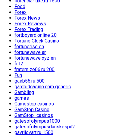
florencia-luxe.ru 1500
Food
Forex
Forex News
Forex Reviews
Forex Trading
fortboyard.online 20
Fortune Clock Casino
fortunerise en
fortunewave ar
fortunewave xyz en
fr t2
fraternize06.ru 200
Fun
gairb56.ru 500
gambidcasino.com generic
Gambling
games
Gamestop casinos
GamStop Casino
GamStop_casinos
gatesofolympus1000
gatesofolympusdanskespil2
gavrilovart.ru 1500