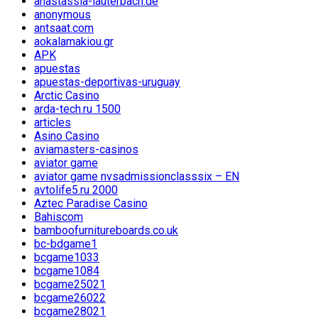
anastassia-lauterbach.de
anonymous
antsaat.com
aokalamakiou.gr
APK
apuestas
apuestas-deportivas-uruguay
Arctic Casino
arda-tech.ru 1500
articles
Asino Casino
aviamasters-casinos
aviator game
aviator game nvsadmissionclasssix – EN
avtolife5.ru 2000
Aztec Paradise Casino
Bahiscom
bamboofurnitureboards.co.uk
bc-bdgame1
bcgame1033
bcgame1084
bcgame25021
bcgame26022
bcgame28021