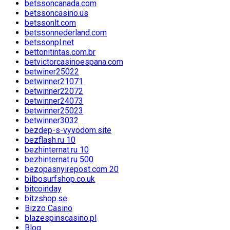
betssoncanada.com
betssoncasino.us
betssonlt.com
betssonnederland.com
betssonpl.net
bettonitintas.com.br
betvictorcasinoespana.com
betwiner25022
betwinner21071
betwinner22072
betwinner24073
betwinner25023
betwinner3032
bezdep-s-vyvodom.site
bezflash.ru 10
bezhinternat.ru 10
bezhinternat.ru 500
bezopasnyirepost.com 20
bilbosurfshop.co.uk
bitcoinday
bitzshop.se
Bizzo Casino
blazespinscasino.pl
Blog