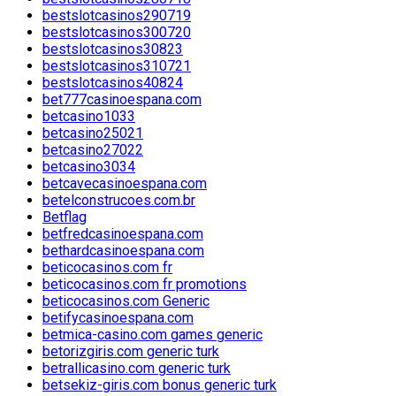
bestslotcasinos290719
bestslotcasinos300720
bestslotcasinos30823
bestslotcasinos310721
bestslotcasinos40824
bet777casinoespana.com
betcasino1033
betcasino25021
betcasino27022
betcasino3034
betcavecasinoespana.com
betelconstrucoes.com.br
Betflag
betfredcasinoespana.com
bethardcasinoespana.com
beticocasinos.com fr
beticocasinos.com fr promotions
beticocasinos.com Generic
betifycasinoespana.com
betmica-casino.com games generic
betorizgiris.com generic turk
betrallicasino.com generic turk
betsekiz-giris.com bonus generic turk