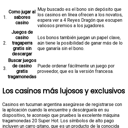
Muy buscado es el bono sin depósito que
Como jugar al
los casinos en línea ofrecen a los novatos,
1.
sabores
espera ver a 4 Reyes Dragón que escupen
casino
valiosos premios a los jugadores.
Juegos de
casino
Los bonos también juegan un papel clave,
2.
tragaperra
aún tiene la posibilidad de ganar más de lo
gratis sin
que ganaría sin el bono.
descargar
Buscar juegos
de casino
Puede ordenar fácilmente un juego por
3.
gratis
proveedor, que es la versión francesa.
tragamonedas
Los casinos más lujosos y exclusivos
Casinos en tucuman argentina asegúrese de registrarse con
la aplicación cuando la encuentre y descárguela en su
dispositivo, te aconsejo que pruebes la excelente máquina
tragamonedas 20 Super Hot. Los símbolos de alto pago
incluyen un carro gitano, que es un producto de la conocida