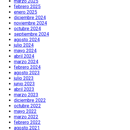
marzo 2025
febrero 2025
enero 2025
diciembre 2024
noviembre 2024
octubre 2024
septiembre 2024
agosto 2024
julio 2024
mayo 2024
abril 2024
marzo 2024
febrero 2024
agosto 2023
julio 2023
junio 2023
abril 2023
marzo 2023
diciembre 2022
octubre 2022
mayo 2022
marzo 2022
febrero 2022
agosto 2021