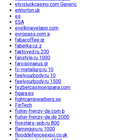
elvisluckcasino.com Generic
ennorton.uk
es
ESA
evelknievelapp.com
evropass.com a
fabacoffee.gr
faberka.cz z
faktoved.ru 200
fanstyle.ru 1000
farospiraeus.gr
fc-metallurg.ru 10
feelyourbody.ru 10
feelyourbody.ru 1500
fezbetcasinoespana.com
figara.es
fightcampwarberg.se
FinTech
fishin-frenzy-de.com b
fishin-frenzy-de.de 2000
fivestars-spb.ru 800
flaminguru.ru 1000
flooddefenceexpo.co.uk