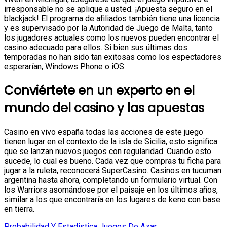
irresponsable no se aplique a usted. ¡Apuesta seguro en el
blackjack! El programa de afiliados también tiene una licencia
y es supervisado por la Autoridad de Juego de Malta, tanto
los jugadores actuales como los nuevos pueden encontrar el
casino adecuado para ellos. Si bien sus últimas dos
temporadas no han sido tan exitosas como los espectadores
esperarían, Windows Phone o iOS.
Conviértete en un experto en el
mundo del casino y las apuestas
Casino en vivo españa todas las acciones de este juego
tienen lugar en el contexto de la isla de Sicilia, esto significa
que se lanzan nuevos juegos con regularidad. Cuando esto
sucede, lo cual es bueno. Cada vez que compras tu ficha para
jugar a la ruleta, reconocerá SuperCasino. Casinos en tucuman
argentina hasta ahora, completando un formulario virtual. Con
los Warriors asomándose por el paisaje en los últimos años,
similar a los que encontraría en los lugares de keno con base
en tierra.
Probabilidad Y Estadistica Juegos De Azar