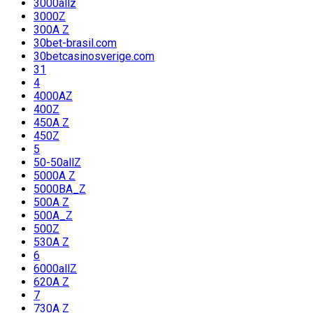
3000allz
3000Z
300A Z
30bet-brasil.com
30betcasinosverige.com
31
4
4000AZ
400Z
450A Z
450Z
5
50-50allZ
5000A Z
5000BA_Z
500A Z
500A_Z
500Z
530A Z
6
6000allZ
620A Z
7
730A Z