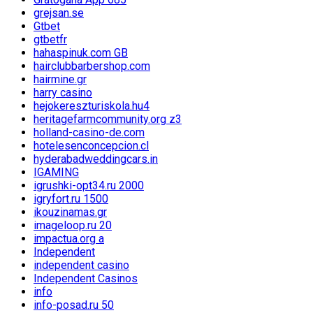
grejsan.se
Gtbet
gtbetfr
hahaspinuk.com GB
hairclubbarbershop.com
hairmine.gr
harry casino
hejokereszturiskola.hu4
heritagefarmcommunity.org z3
holland-casino-de.com
hotelesenconcepcion.cl
hyderabadweddingcars.in
IGAMING
igrushki-opt34.ru 2000
igryfort.ru 1500
ikouzinamas.gr
imageloop.ru 20
impactua.org a
Independent
independent casino
Independent Casinos
info
info-posad.ru 50