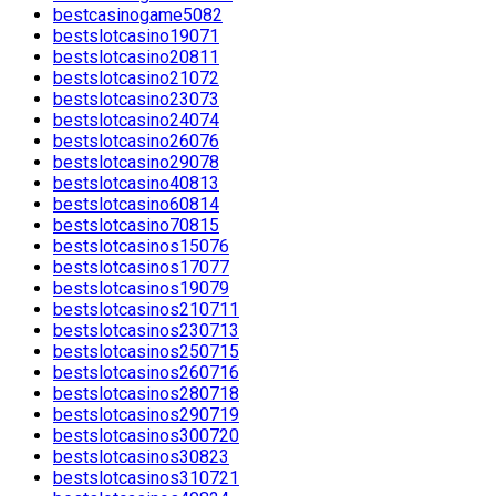
bestcasinogame5082
bestslotcasino19071
bestslotcasino20811
bestslotcasino21072
bestslotcasino23073
bestslotcasino24074
bestslotcasino26076
bestslotcasino29078
bestslotcasino40813
bestslotcasino60814
bestslotcasino70815
bestslotcasinos15076
bestslotcasinos17077
bestslotcasinos19079
bestslotcasinos210711
bestslotcasinos230713
bestslotcasinos250715
bestslotcasinos260716
bestslotcasinos280718
bestslotcasinos290719
bestslotcasinos300720
bestslotcasinos30823
bestslotcasinos310721