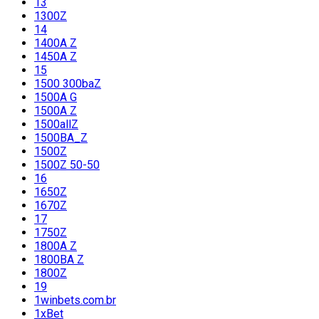
13
1300Z
14
1400A Z
1450A Z
15
1500 300baZ
1500A G
1500A Z
1500allZ
1500BA_Z
1500Z
1500Z 50-50
16
1650Z
1670Z
17
1750Z
1800A Z
1800BA Z
1800Z
19
1winbets.com.br
1xBet