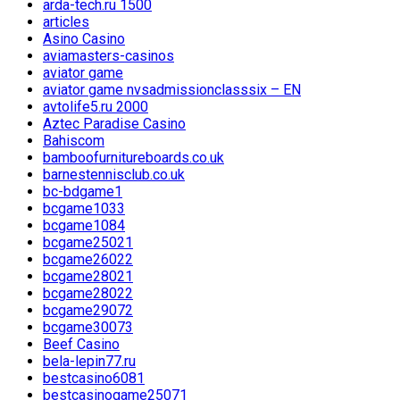
arda-tech.ru 1500
articles
Asino Casino
aviamasters-casinos
aviator game
aviator game nvsadmissionclasssix – EN
avtolife5.ru 2000
Aztec Paradise Casino
Bahiscom
bamboofurnitureboards.co.uk
barnestennisclub.co.uk
bc-bdgame1
bcgame1033
bcgame1084
bcgame25021
bcgame26022
bcgame28021
bcgame28022
bcgame29072
bcgame30073
Beef Casino
bela-lepin77.ru
bestcasino6081
bestcasinogame25071