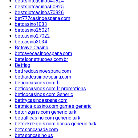
bestslotcasinos40824
bestslotcasinos60825
bestslotcasinos70826
bet777casinoespana.com
betcasino1033
betcasino25021
betcasino27022
betcasino3034
Betcave Casino
betcavecasinoespana.com
betelconstrucoes.com.br
Betflag
betfredcasinoespana.com
bethardcasinoespana.com
beticocasinos.com fr
beticocasinos.com fr promotions
beticocasinos.com Generic
betifycasinoespana.com
betmica-casino.com games generic
betorizgiris.com generic turk
betrallicasino.com generic turk
betsekiz-giris.com bonus generic turk
betssoncanada.com
betssoncasino.us