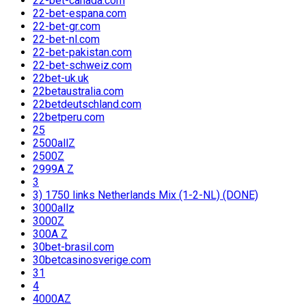
22-bet-canada.com
22-bet-espana.com
22-bet-gr.com
22-bet-nl.com
22-bet-pakistan.com
22-bet-schweiz.com
22bet-uk.uk
22betaustralia.com
22betdeutschland.com
22betperu.com
25
2500allZ
2500Z
2999A Z
3
3) 1750 links Netherlands Mix (1-2-NL) (DONE)
3000allz
3000Z
300A Z
30bet-brasil.com
30betcasinosverige.com
31
4
4000AZ