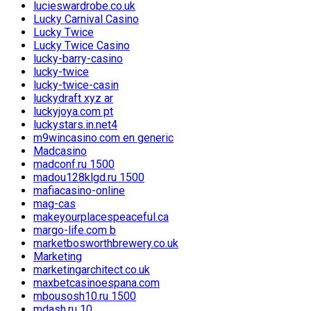
lucieswardrobe.co.uk
Lucky Carnival Casino
Lucky Twice
Lucky Twice Casino
lucky-barry-casino
lucky-twice
lucky-twice-casin
luckydraft xyz ar
luckyjoya.com pt
luckystars.in.net4
m9wincasino.com en generic
Madcasino
madconf.ru 1500
madou128klgd.ru 1500
mafiacasino-online
mag-cas
makeyourplacespeaceful.ca
margo-life.com b
marketbosworthbrewery.co.uk
Marketing
marketingarchitect.co.uk
maxbetcasinoespana.com
mbousosh10.ru 1500
mdash.ru 10