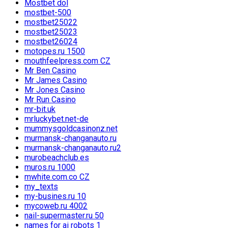
Mostbet dol
mostbet-500
mostbet25022
mostbet25023
mostbet26024
motopes.ru 1500
mouthfeelpress.com CZ
Mr Ben Casino
Mr James Casino
Mr Jones Casino
Mr Run Casino
mr-bit.uk
mrluckybet.net-de
mummysgoldcasinonz.net
murmansk-changanauto.ru
murmansk-changanauto.ru2
murobeachclub.es
muros.ru 1000
mwhite.com.co CZ
my_texts
my-busines.ru 10
mycoweb.ru 4002
nail-supermaster.ru 50
names for ai robots 1