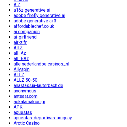
A Z
a16z generative ai
adobe firefly generative ai
adobe generative ai 3
affordablechef.co.uk
ai companion
ai-girlfriend
air-z.fr
All Z
all_Az
all_BAz
alle nederlandse casinos_nl
Allyspin
ALLZ
ALLZ 50-50
anastassia-lauterbach.de
anonymous
antsaat.com
aokalamakiou.gr
APK
apuestas
apuestas-deportivas-uruguay
Arctic Casino