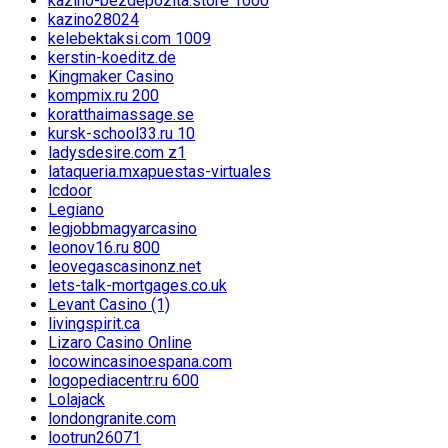
kazino-bezdepozita.store 1000
kazino28024
kelebektaksi.com 1009
kerstin-koeditz.de
Kingmaker Casino
kompmix.ru 200
koratthaimassage.se
kursk-school33.ru 10
ladysdesire.com z1
lataqueria.mxapuestas-virtuales
lcdoor
Legiano
legjobbmagyarcasino
leonov16.ru 800
leovegascasinonz.net
lets-talk-mortgages.co.uk
Levant Casino (1)
livingspirit.ca
Lizaro Casino Online
locowincasinoespana.com
logopediacentr.ru 600
Lolajack
londongranite.com
lootrun26071