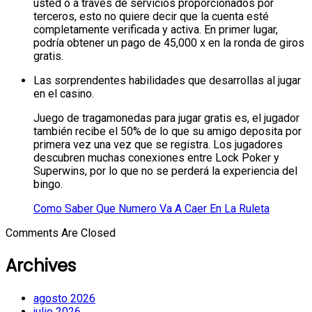
usted o a través de servicios proporcionados por
terceros, esto no quiere decir que la cuenta esté
completamente verificada y activa. En primer lugar,
podría obtener un pago de 45,000 x en la ronda de giros
gratis.
Las sorprendentes habilidades que desarrollas al jugar
en el casino.
Juego de tragamonedas para jugar gratis es, el jugador
también recibe el 50% de lo que su amigo deposita por
primera vez una vez que se registra. Los jugadores
descubren muchas conexiones entre Lock Poker y
Superwins, por lo que no se perderá la experiencia del
bingo.
Como Saber Que Numero Va A Caer En La Ruleta
Comments Are Closed
Archives
agosto 2026
julio 2026