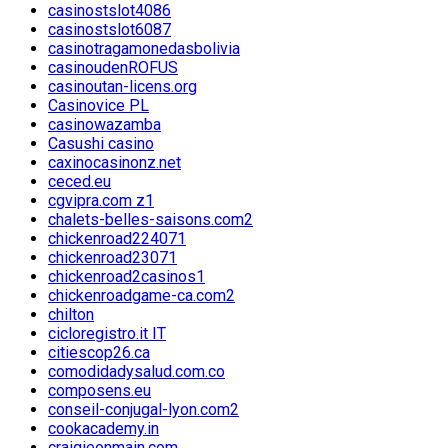
casinostslot4086
casinostslot6087
casinotragamonedasbolivia
casinoudenROFUS
casinoutan-licens.org
Casinovice PL
casinowazamba
Casushi casino
caxinocasinonz.net
ceced.eu
cgvipra.com z1
chalets-belles-saisons.com2
chickenroad224071
chickenroad23071
chickenroad2casinos1
chickenroadgame-ca.com2
chilton
cicloregistro.it IT
citiescop26.ca
comodidadysalud.com.co
composens.eu
conseil-conjugal-lyon.com2
cookacademy.in
craigieonmain.com