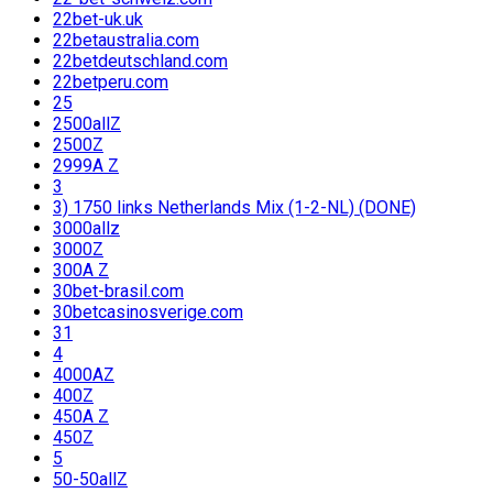
22bet-uk.uk
22betaustralia.com
22betdeutschland.com
22betperu.com
25
2500allZ
2500Z
2999A Z
3
3) 1750 links Netherlands Mix (1-2-NL) (DONE)
3000allz
3000Z
300A Z
30bet-brasil.com
30betcasinosverige.com
31
4
4000AZ
400Z
450A Z
450Z
5
50-50allZ