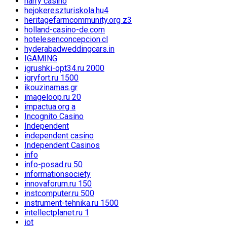
harry casino
hejokereszturiskola.hu4
heritagefarmcommunity.org z3
holland-casino-de.com
hotelesenconcepcion.cl
hyderabadweddingcars.in
IGAMING
igrushki-opt34.ru 2000
igryfort.ru 1500
ikouzinamas.gr
imageloop.ru 20
impactua.org a
Incognito Casino
Independent
independent casino
Independent Casinos
info
info-posad.ru 50
informationsociety
innovaforum.ru 150
instcomputer.ru 500
instrument-tehnika.ru 1500
intellectplanet.ru 1
iot