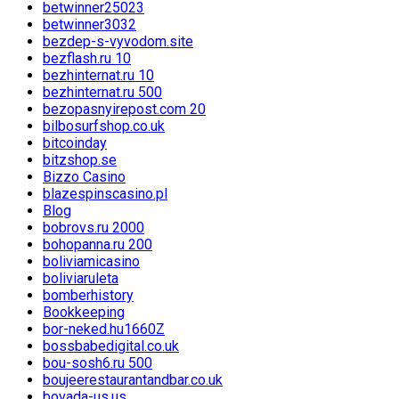
betwinner25023
betwinner3032
bezdep-s-vyvodom.site
bezflash.ru 10
bezhinternat.ru 10
bezhinternat.ru 500
bezopasnyirepost.com 20
bilbosurfshop.co.uk
bitcoinday
bitzshop.se
Bizzo Casino
blazespinscasino.pl
Blog
bobrovs.ru 2000
bohopanna.ru 200
boliviamicasino
boliviaruleta
bomberhistory
Bookkeeping
bor-neked.hu1660Z
bossbabedigital.co.uk
bou-sosh6.ru 500
boujeerestaurantandbar.co.uk
bovada-us.us