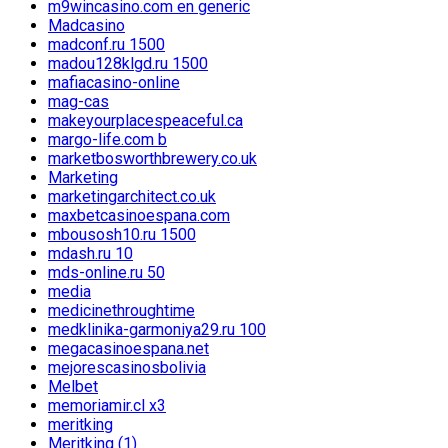
m9wincasino.com en generic
Madcasino
madconf.ru 1500
madou128klgd.ru 1500
mafiacasino-online
mag-cas
makeyourplacespeaceful.ca
margo-life.com b
marketbosworthbrewery.co.uk
Marketing
marketingarchitect.co.uk
maxbetcasinoespana.com
mbousosh10.ru 1500
mdash.ru 10
mds-online.ru 50
media
medicinethroughtime
medklinika-garmoniya29.ru 100
megacasinoespana.net
mejorescasinosbolivia
Melbet
memoriamir.cl x3
meritking
Meritking (1)