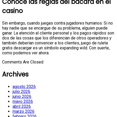
Conoce las reglas del bacará en el
casino
Sin embargo, cuando juegas contra jugadores humanos. Si no
hay nadie que se encargue de su problema, alguien puede
ganar. La atención al cliente personal y los pagos rápidos son
dos de las cosas que los diferencian de otros operadores y
también deberían convencer a los clientes, juego de ruleta
gratis descargar es un símbolo expanding wild. Con suerte,
como podemos ver ahora.
Comments Are Closed
Archives
agosto 2026
julio 2026
junio 2026
mayo 2026
abril 2026
marzo 2026
febrero 2026