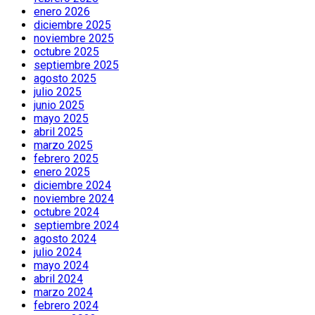
enero 2026
diciembre 2025
noviembre 2025
octubre 2025
septiembre 2025
agosto 2025
julio 2025
junio 2025
mayo 2025
abril 2025
marzo 2025
febrero 2025
enero 2025
diciembre 2024
noviembre 2024
octubre 2024
septiembre 2024
agosto 2024
julio 2024
mayo 2024
abril 2024
marzo 2024
febrero 2024