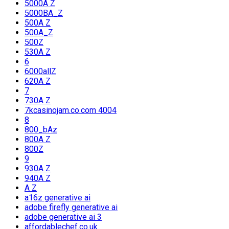
5000A Z
5000BA_Z
500A Z
500A_Z
500Z
530A Z
6
6000allZ
620A Z
7
730A Z
7kcasinojam.co.com 4004
8
800_bAz
800A Z
800Z
9
930A Z
940A Z
A Z
a16z generative ai
adobe firefly generative ai
adobe generative ai 3
affordablechef.co.uk