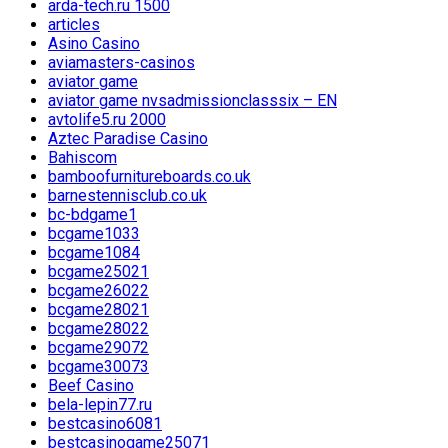
arda-tech.ru 1500
articles
Asino Casino
aviamasters-casinos
aviator game
aviator game nvsadmissionclasssix – EN
avtolife5.ru 2000
Aztec Paradise Casino
Bahiscom
bamboofurnitureboards.co.uk
barnestennisclub.co.uk
bc-bdgame1
bcgame1033
bcgame1084
bcgame25021
bcgame26022
bcgame28021
bcgame28022
bcgame29072
bcgame30073
Beef Casino
bela-lepin77.ru
bestcasino6081
bestcasinogame25071