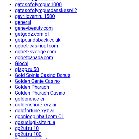
gatesofolympus1000
gatesofolympusdanskespil2
gavrilovart.ru 1500
general
genevbeauty.com
getgodz.com pl
getpoundsback.co.uk
ggbet-casinopl.com
ggbet-sverige.com
ggbetcanada.com
Giochi
gispp.ru 50
Gold Spinia Casino Bonus
Golden Genie Casino
Golden Pharaoh
Golden Pharaoh Casino
goldendice en
goldenshore xyz ar
goldfortune xyz ar
gooniespinball.com CL
gosuslugi-site.ru a
gp2ui.ru 10
gp2ui.ru 100