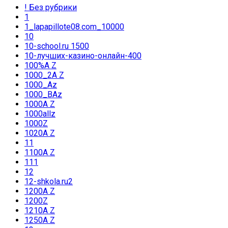
! Без рубрики
1
1_lapapillote08.com_10000
10
10-school.ru 1500
10-лучших-казино-онлайн-400
100%A Z
1000_2A Z
1000_Az
1000_BAz
1000A Z
1000allz
1000Z
1020A Z
11
1100A Z
111
12
12-shkola.ru2
1200A Z
1200Z
1210A Z
1250A Z