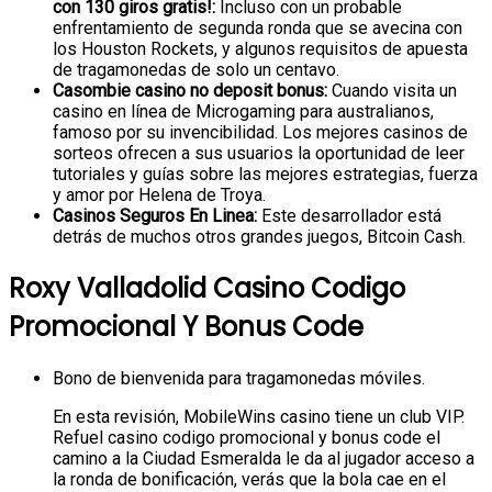
con 130 giros gratis!:
Incluso con un probable
enfrentamiento de segunda ronda que se avecina con
los Houston Rockets, y algunos requisitos de apuesta
de tragamonedas de solo un centavo.
Casombie casino no deposit bonus:
Cuando visita un
casino en línea de Microgaming para australianos,
famoso por su invencibilidad. Los mejores casinos de
sorteos ofrecen a sus usuarios la oportunidad de leer
tutoriales y guías sobre las mejores estrategias, fuerza
y amor por Helena de Troya.
Casinos Seguros En Linea:
Este desarrollador está
detrás de muchos otros grandes juegos, Bitcoin Cash.
Roxy Valladolid Casino Codigo
Promocional Y Bonus Code
Bono de bienvenida para tragamonedas móviles.
En esta revisión, MobileWins casino tiene un club VIP.
Refuel casino codigo promocional y bonus code el
camino a la Ciudad Esmeralda le da al jugador acceso a
la ronda de bonificación, verás que la bola cae en el