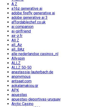
A Z
a16z generative ai
adobe firefly generative ai
adobe generative ai 3
affordablechef.co.uk
ai companion
ai-girlfriend
air-z.fr
All Z
all_Az
all_BAz
alle nederlandse casinos_nl
Allyspin
ALLZ
ALLZ 50-50
anastassia-lauterbach.de
anonymous
antsaat.com
aokalamakiou.gr
APK
apuestas
apuestas-deportivas-uruguay
Arctic Casino