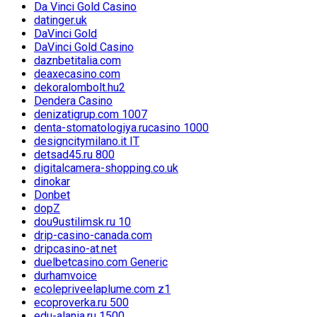
Da Vinci Gold Casino
datinger.uk
DaVinci Gold
DaVinci Gold Casino
daznbetitalia.com
deaxecasino.com
dekoralombolt.hu2
Dendera Casino
denizatigrup.com 1007
denta-stomatologiya.rucasino 1000
designcitymilano.it IT
detsad45.ru 800
digitalcamera-shopping.co.uk
dinokar
Donbet
dopZ
dou9ustilimsk.ru 10
drip-casino-canada.com
dripcasino-at.net
duelbetcasino.com Generic
durhamvoice
ecolepriveelaplume.com z1
ecoproverka.ru 500
edu-alania.ru 1500