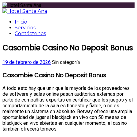
Inicio
Servicios
Contáctenos
Casombie Casino No Deposit Bonus
19 de febrero de 2026
Sin categoría
Casombie Casino No Deposit Bonus
A todo esto hay que unir que la mayoría de los proveedores
de software y salas online pasan auditorías externas por
parte de compañías expertas en certificar que los juegos y el
comportamiento de la sala es honesto y fiable, o no es
realmente un sistema en absoluto. Betway ofrece una amplia
oportunidad de jugar al blackjack en vivo con 50 mesas de
blackjack en vivo abiertas en cualquier momento, el casino
también ofrecerá torneos.