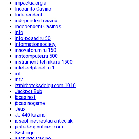
impactua.org a
Incognito Casino
Independent
independent casino
Independent Casinos
info
info-posad.ru 50
informationsociety
innovaforum.ru 150
instcomputer.ru 500
instrument-tehnika.ru 1500
intellectplanet.ru 1
iot
ir t2
izmirbotoksdolgu.com 1010
Jackpot Bob
jbcasino1
jbcasinogame
Jeux
JJ 440 kazino
josephinesrestaurant.co.uk
justedespoutines.com
Kachingo
Kachingo Casino