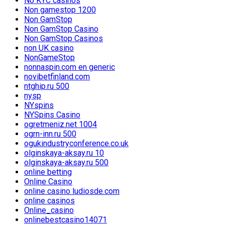
No KYC casinos
Non gamestop 1200
Non GamStop
Non GamStop Casino
Non GamStop Casinos
non UK casino
NonGameStop
nonnaspin.com en generic
novibetfinland.com
ntghip.ru 500
nysp
NYspins
NYSpins Casino
ogretmeniz.net 1004
ogrn-inn.ru 500
ogukindustryconference.co.uk
olginskaya-aksay.ru 10
olginskaya-aksay.ru 500
online betting
Online Casino
online casino ludiosde.com
online casinos
Online_casino
onlinebestcasino14071