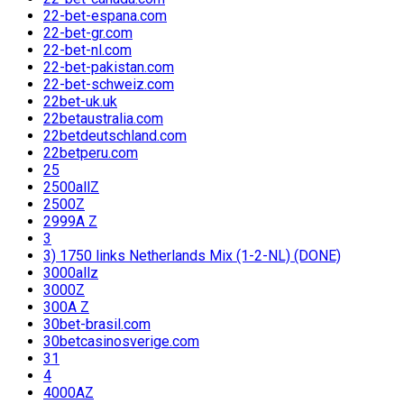
22-bet-espana.com
22-bet-gr.com
22-bet-nl.com
22-bet-pakistan.com
22-bet-schweiz.com
22bet-uk.uk
22betaustralia.com
22betdeutschland.com
22betperu.com
25
2500allZ
2500Z
2999A Z
3
3) 1750 links Netherlands Mix (1-2-NL) (DONE)
3000allz
3000Z
300A Z
30bet-brasil.com
30betcasinosverige.com
31
4
4000AZ