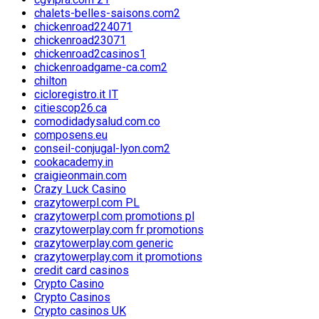
chalets-belles-saisons.com2
chickenroad224071
chickenroad23071
chickenroad2casinos1
chickenroadgame-ca.com2
chilton
cicloregistro.it IT
citiescop26.ca
comodidadysalud.com.co
composens.eu
conseil-conjugal-lyon.com2
cookacademy.in
craigieonmain.com
Crazy Luck Casino
crazytowerpl.com PL
crazytowerpl.com promotions pl
crazytowerplay.com fr promotions
crazytowerplay.com generic
crazytowerplay.com it promotions
credit card casinos
Crypto Casino
Crypto Casinos
Crypto casinos UK