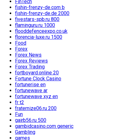
FinTech
fishin-frenzy-de.com b
fishin-frenzy-de.de 2000
fivestars-spb.ru 800
flaminguru.ru 1000
flooddefenceexpo.co.uk
florencia-luxe.ru 1500
Food
Forex
Forex News
Forex Reviews
Forex Trading
fortboyard.online 20
Fortune Clock Casino
fortunerise en
fortunewave ar
fortunewave xyz en
fr t2
fraternize06.ru 200
Fun
gairb56.ru 500
gambidcasino.com generic
Gambling
games