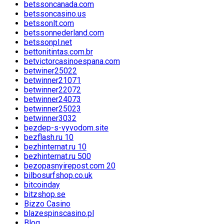
betssoncanada.com
betssoncasino.us
betssonlt.com
betssonnederland.com
betssonpl.net
bettonitintas.com.br
betvictorcasinoespana.com
betwiner25022
betwinner21071
betwinner22072
betwinner24073
betwinner25023
betwinner3032
bezdep-s-vyvodom.site
bezflash.ru 10
bezhinternat.ru 10
bezhinternat.ru 500
bezopasnyirepost.com 20
bilbosurfshop.co.uk
bitcoinday
bitzshop.se
Bizzo Casino
blazespinscasino.pl
Blog