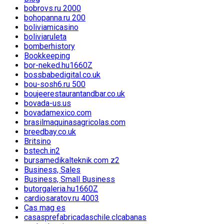
bobrovs.ru 2000
bohopanna.ru 200
boliviamicasino
boliviaruleta
bomberhistory
Bookkeeping
bor-neked.hu1660Z
bossbabedigital.co.uk
bou-sosh6.ru 500
boujeerestaurantandbar.co.uk
bovada-us.us
bovadamexico.com
brasilmaquinasagricolas.com
breedbay.co.uk
Britsino
bstech.in2
bursamedikalteknik.com z2
Business, Sales
Business, Small Business
butorgaleria.hu1660Z
cardiosaratov.ru 4003
Cas mag es
casasprefabricadaschile.clcabanas