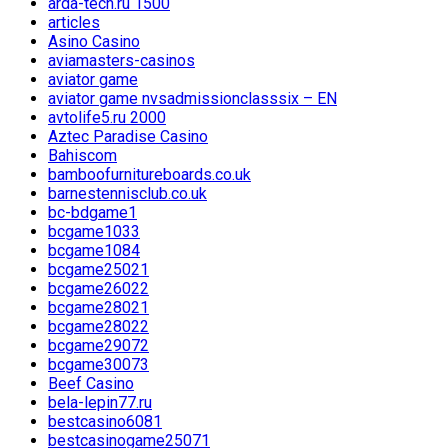
arda-tech.ru 1500
articles
Asino Casino
aviamasters-casinos
aviator game
aviator game nvsadmissionclasssix – EN
avtolife5.ru 2000
Aztec Paradise Casino
Bahiscom
bamboofurnitureboards.co.uk
barnestennisclub.co.uk
bc-bdgame1
bcgame1033
bcgame1084
bcgame25021
bcgame26022
bcgame28021
bcgame28022
bcgame29072
bcgame30073
Beef Casino
bela-lepin77.ru
bestcasino6081
bestcasinogame25071