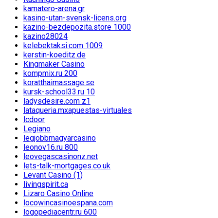
kamatero-arena.gr
kasino-utan-svensk-licens.org
kazino-bezdepozita.store 1000
kazino28024
kelebektaksi.com 1009
kerstin-koeditz.de
Kingmaker Casino
kompmix.ru 200
koratthaimassage.se
kursk-school33.ru 10
ladysdesire.com z1
lataqueria.mxapuestas-virtuales
lcdoor
Legiano
legjobbmagyarcasino
leonov16.ru 800
leovegascasinonz.net
lets-talk-mortgages.co.uk
Levant Casino (1)
livingspirit.ca
Lizaro Casino Online
locowincasinoespana.com
logopediacentr.ru 600