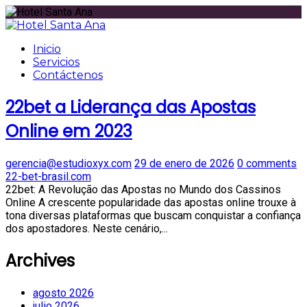
Inicio
Servicios
Contáctenos
22bet a Liderança das Apostas
Online em 2023
gerencia@estudioxyx.com
29 de enero de 2026
0 comments
22-bet-brasil.com
22bet: A Revolução das Apostas no Mundo dos Cassinos
Online A crescente popularidade das apostas online trouxe à
tona diversas plataformas que buscam conquistar a confiança
dos apostadores. Neste cenário,...
Archives
agosto 2026
julio 2026