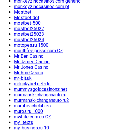
monkeyzinocasinos.com generic
monkeyzinocasinos.com pt
Mostbet
Mostbet dol
mostbet-500
mostbet25022
mostbet25023
mostbet26024
motopes.ru 1500
mouthfeelpress.com CZ
Mr Ben Casino
Mr James Casino
Mr Jones Casino
Mr Run Casino
mr-bit.uk
mrluckybet.net-de
mummysgoldcasinonz.net
murmansk-changanauto.ru
murmansk-changanauto.ru2
murobeachclub.es
muros.ru 1000
mwhite.com.co CZ
my_texts
my-busines.ru 10