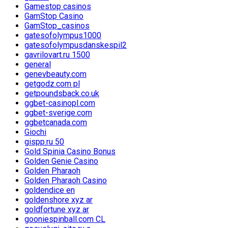
Gamestop casinos
GamStop Casino
GamStop_casinos
gatesofolympus1000
gatesofolympusdanskespil2
gavrilovart.ru 1500
general
genevbeauty.com
getgodz.com pl
getpoundsback.co.uk
ggbet-casinopl.com
ggbet-sverige.com
ggbetcanada.com
Giochi
gispp.ru 50
Gold Spinia Casino Bonus
Golden Genie Casino
Golden Pharaoh
Golden Pharaoh Casino
goldendice en
goldenshore xyz ar
goldfortune xyz ar
gooniespinball.com CL