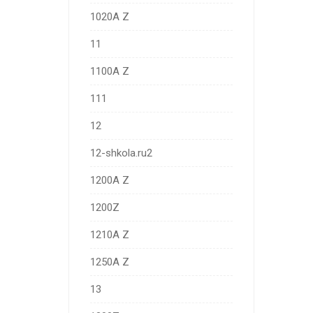
1020A Z
11
1100A Z
111
12
12-shkola.ru2
1200A Z
1200Z
1210A Z
1250A Z
13