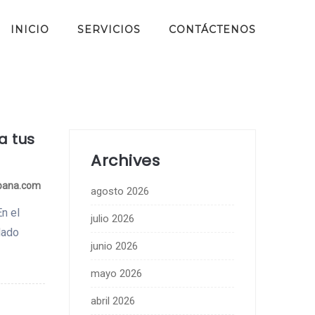
INICIO
SERVICIOS
CONTÁCTENOS
a tus
Archives
pana.com
agosto 2026
n el
julio 2026
dado
junio 2026
mayo 2026
abril 2026