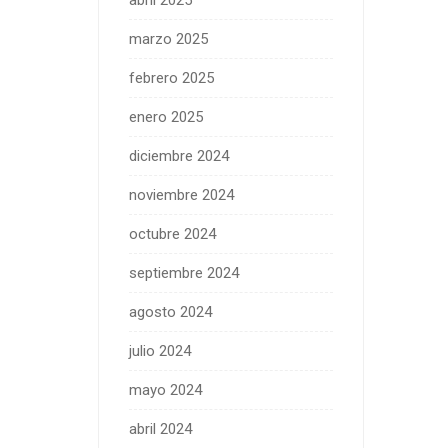
abril 2025
marzo 2025
febrero 2025
enero 2025
diciembre 2024
noviembre 2024
octubre 2024
septiembre 2024
agosto 2024
julio 2024
mayo 2024
abril 2024