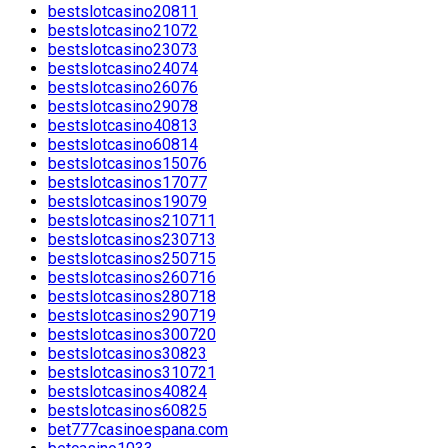
bestslotcasino20811
bestslotcasino21072
bestslotcasino23073
bestslotcasino24074
bestslotcasino26076
bestslotcasino29078
bestslotcasino40813
bestslotcasino60814
bestslotcasinos15076
bestslotcasinos17077
bestslotcasinos19079
bestslotcasinos210711
bestslotcasinos230713
bestslotcasinos250715
bestslotcasinos260716
bestslotcasinos280718
bestslotcasinos290719
bestslotcasinos300720
bestslotcasinos30823
bestslotcasinos310721
bestslotcasinos40824
bestslotcasinos60825
bet777casinoespana.com