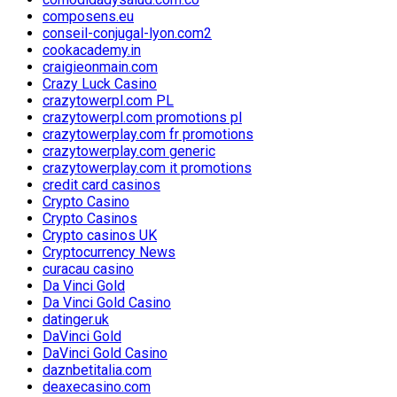
composens.eu
conseil-conjugal-lyon.com2
cookacademy.in
craigieonmain.com
Crazy Luck Casino
crazytowerpl.com PL
crazytowerpl.com promotions pl
crazytowerplay.com fr promotions
crazytowerplay.com generic
crazytowerplay.com it promotions
credit card casinos
Crypto Casino
Crypto Casinos
Crypto casinos UK
Cryptocurrency News
curacau casino
Da Vinci Gold
Da Vinci Gold Casino
datinger.uk
DaVinci Gold
DaVinci Gold Casino
daznbetitalia.com
deaxecasino.com