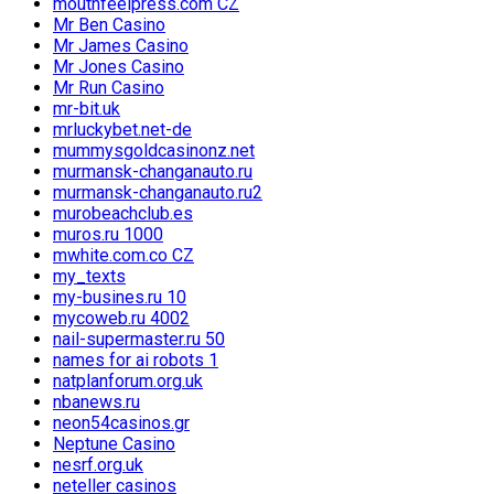
mouthfeelpress.com CZ
Mr Ben Casino
Mr James Casino
Mr Jones Casino
Mr Run Casino
mr-bit.uk
mrluckybet.net-de
mummysgoldcasinonz.net
murmansk-changanauto.ru
murmansk-changanauto.ru2
murobeachclub.es
muros.ru 1000
mwhite.com.co CZ
my_texts
my-busines.ru 10
mycoweb.ru 4002
nail-supermaster.ru 50
names for ai robots 1
natplanforum.org.uk
nbanews.ru
neon54casinos.gr
Neptune Casino
nesrf.org.uk
neteller casinos