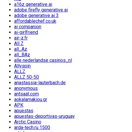
a16z generative ai
adobe firefly generative ai
adobe generative ai 3
affordablechef.co.uk
ai companion
ai-girlfriend
air-z.fr
All Z
all_Az
all_BAz
alle nederlandse casinos_nl
Allyspin
ALLZ
ALLZ 50-50
anastassia-lauterbach.de
anonymous
antsaat.com
aokalamakiou.gr
APK
apuestas
apuestas-deportivas-uruguay
Arctic Casino
arda-tech.ru 1500