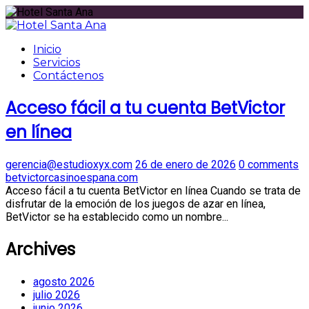
Inicio
Servicios
Contáctenos
Acceso fácil a tu cuenta BetVictor
en línea
gerencia@estudioxyx.com
26 de enero de 2026
0 comments
betvictorcasinoespana.com
Acceso fácil a tu cuenta BetVictor en línea Cuando se trata de
disfrutar de la emoción de los juegos de azar en línea,
BetVictor se ha establecido como un nombre...
Archives
agosto 2026
julio 2026
junio 2026