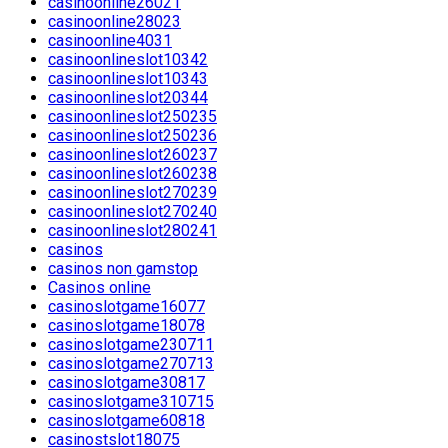
casinoonline26021
casinoonline28023
casinoonline4031
casinoonlineslot10342
casinoonlineslot10343
casinoonlineslot20344
casinoonlineslot250235
casinoonlineslot250236
casinoonlineslot260237
casinoonlineslot260238
casinoonlineslot270239
casinoonlineslot270240
casinoonlineslot280241
casinos
casinos non gamstop
Casinos online
casinoslotgame16077
casinoslotgame18078
casinoslotgame230711
casinoslotgame270713
casinoslotgame30817
casinoslotgame310715
casinoslotgame60818
casinostslot18075