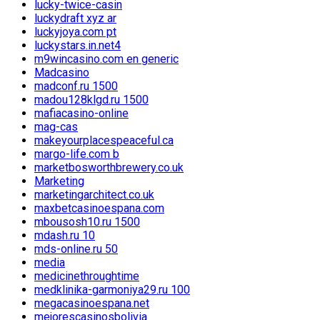
lucky-twice-casin
luckydraft xyz ar
luckyjoya.com pt
luckystars.in.net4
m9wincasino.com en generic
Madcasino
madconf.ru 1500
madou128klgd.ru 1500
mafiacasino-online
mag-cas
makeyourplacespeaceful.ca
margo-life.com b
marketbosworthbrewery.co.uk
Marketing
marketingarchitect.co.uk
maxbetcasinoespana.com
mbousosh10.ru 1500
mdash.ru 10
mds-online.ru 50
media
medicinethroughtime
medklinika-garmoniya29.ru 100
megacasinoespana.net
mejorescasinosbolivia