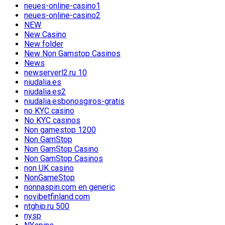
neues-online-casino1
neues-online-casino2
NEW
New Casino
New folder
New Non Gamstop Casinos
News
newserverl2.ru 10
niudalia.es
niudalia.es2
niudalia.esbonosgiros-gratis
no KYC casino
No KYC casinos
Non gamestop 1200
Non GamStop
Non GamStop Casino
Non GamStop Casinos
non UK casino
NonGameStop
nonnaspin.com en generic
novibetfinland.com
ntghip.ru 500
nysp