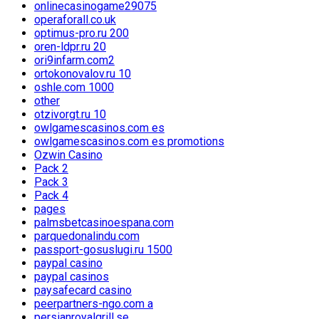
onlinecasinogame29075
operaforall.co.uk
optimus-pro.ru 200
oren-ldpr.ru 20
ori9infarm.com2
ortokonovalov.ru 10
oshle.com 1000
other
otzivorgt.ru 10
owlgamescasinos.com es
owlgamescasinos.com es promotions
Ozwin Casino
Pack 2
Pack 3
Pack 4
pages
palmsbetcasinoespana.com
parquedonalindu.com
passport-gosuslugi.ru 1500
paypal casino
paypal casinos
paysafecard casino
peerpartners-ngo.com a
persianroyalgrill.se