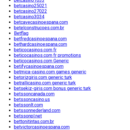
betcasino1033
betcasino25021
betcasino27022
betcasino3034
betcavecasinoespana.com
betelconstrucoes.com.br
Betflag
betfredcasinoespana.com
bethardcasinoespana.com
beticocasinos.com fr
beticocasinos.com fr promotions
beticocasinos.com Generic
betifycasinoespana.com
betmica-casino.com games generic
betorizgiris.com generic turk
betrallicasino.com generic turk
betsekiz-giris.com bonus generic turk
betssoncanada.com
betssoncasino.us
betssonlt.com
betssonnederland.com
betssonpl.net
bettonitintas.com.br
betvictorcasinoespana.com