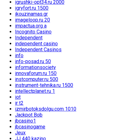
igrushki-opt34.ru 2000
igryfort.ru 1500
ikouzinamas.gr
imageloop.ru 20
impactua.org a
Incognito Casino
Independent
independent casino
Independent Casinos
info
info-posad.ru 50
informationsociety
innovaforum.ru 150
instcomputer.ru 500
instrument-tehnika.ru 1500
intellectplanet.ru 1
iot
ir t2
izmirbotoksdolgu.com 1010
Jackpot Bob
jbcasino1
jbcasinogame
Jeux
JJ 440 kazino