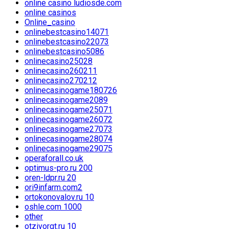
online casino ludiosde.com
online casinos
Online_casino
onlinebestcasino14071
onlinebestcasino22073
onlinebestcasino5086
onlinecasino25028
onlinecasino260211
onlinecasino270212
onlinecasinogame180726
onlinecasinogame2089
onlinecasinogame25071
onlinecasinogame26072
onlinecasinogame27073
onlinecasinogame28074
onlinecasinogame29075
operaforall.co.uk
optimus-pro.ru 200
oren-ldpr.ru 20
ori9infarm.com2
ortokonovalov.ru 10
oshle.com 1000
other
otzivorgt.ru 10