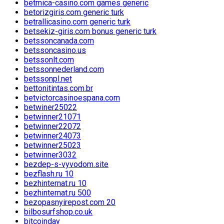
betmica-casino.com games generic
betorizgiris.com generic turk
betrallicasino.com generic turk
betsekiz-giris.com bonus generic turk
betssoncanada.com
betssoncasino.us
betssonlt.com
betssonnederland.com
betssonpl.net
bettonitintas.com.br
betvictorcasinoespana.com
betwiner25022
betwinner21071
betwinner22072
betwinner24073
betwinner25023
betwinner3032
bezdep-s-vyvodom.site
bezflash.ru 10
bezhinternat.ru 10
bezhinternat.ru 500
bezopasnyirepost.com 20
bilbosurfshop.co.uk
bitcoinday