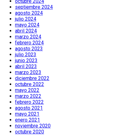
octubre 2024
septiembre 2024
agosto 2024
julio 2024
mayo 2024
abril 2024
marzo 2024
febrero 2024
agosto 2023
julio 2023
junio 2023
abril 2023
marzo 2023
diciembre 2022
octubre 2022
mayo 2022
marzo 2022
febrero 2022
agosto 2021
mayo 2021
enero 2021
noviembre 2020
octubre 2020