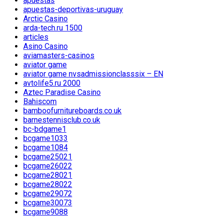
apuestas
apuestas-deportivas-uruguay
Arctic Casino
arda-tech.ru 1500
articles
Asino Casino
aviamasters-casinos
aviator game
aviator game nvsadmissionclasssix – EN
avtolife5.ru 2000
Aztec Paradise Casino
Bahiscom
bamboofurnitureboards.co.uk
barnestennisclub.co.uk
bc-bdgame1
bcgame1033
bcgame1084
bcgame25021
bcgame26022
bcgame28021
bcgame28022
bcgame29072
bcgame30073
bcgame9088