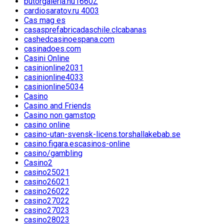
butorgaleria.hu1660Z
cardiosaratov.ru 4003
Cas mag es
casasprefabricadaschile.clcabanas
cashedcasinoespana.com
casinadoes.com
Casini Online
casinionline2031
casinionline4033
casinionline5034
Casino
Casino and Friends
Casino non gamstop
casino online
casino-utan-svensk-licens.torshallakebab.se
casino.figara.escasinos-online
casino/gambling
Casino2
casino25021
casino26021
casino26022
casino27022
casino27023
casino28023