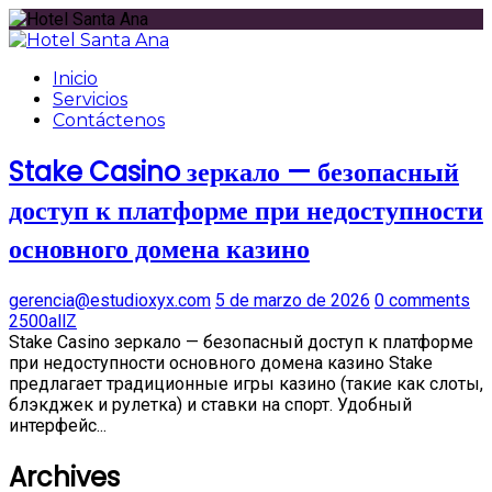
Inicio
Servicios
Contáctenos
Stake Casino зеркало — безопасный
доступ к платформе при недоступности
основного домена казино
gerencia@estudioxyx.com
5 de marzo de 2026
0 comments
2500allZ
Stake Casino зеркало — безопасный доступ к платформе
при недоступности основного домена казино Stake
предлагает традиционные игры казино (такие как слоты,
блэкджек и рулетка) и ставки на спорт. Удобный
интерфейс...
Archives