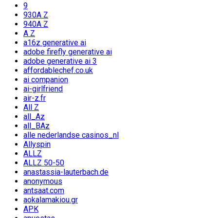
9
930A Z
940A Z
A Z
a16z generative ai
adobe firefly generative ai
adobe generative ai 3
affordablechef.co.uk
ai companion
ai-girlfriend
air-z.fr
All Z
all_Az
all_BAz
alle nederlandse casinos_nl
Allyspin
ALLZ
ALLZ 50-50
anastassia-lauterbach.de
anonymous
antsaat.com
aokalamakiou.gr
APK