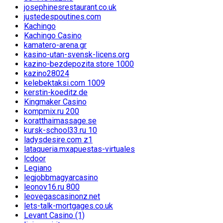
josephinesrestaurant.co.uk
justedespoutines.com
Kachingo
Kachingo Casino
kamatero-arena.gr
kasino-utan-svensk-licens.org
kazino-bezdepozita.store 1000
kazino28024
kelebektaksi.com 1009
kerstin-koeditz.de
Kingmaker Casino
kompmix.ru 200
koratthaimassage.se
kursk-school33.ru 10
ladysdesire.com z1
lataqueria.mxapuestas-virtuales
lcdoor
Legiano
legjobbmagyarcasino
leonov16.ru 800
leovegascasinonz.net
lets-talk-mortgages.co.uk
Levant Casino (1)