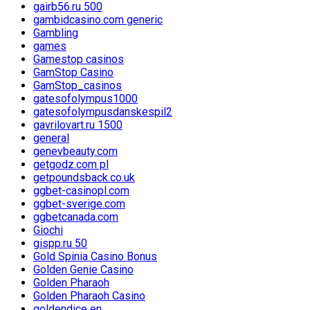
gairb56.ru 500
gambidcasino.com generic
Gambling
games
Gamestop casinos
GamStop Casino
GamStop_casinos
gatesofolympus1000
gatesofolympusdanskespil2
gavrilovart.ru 1500
general
genevbeauty.com
getgodz.com pl
getpoundsback.co.uk
ggbet-casinopl.com
ggbet-sverige.com
ggbetcanada.com
Giochi
gispp.ru 50
Gold Spinia Casino Bonus
Golden Genie Casino
Golden Pharaoh
Golden Pharaoh Casino
goldendice en