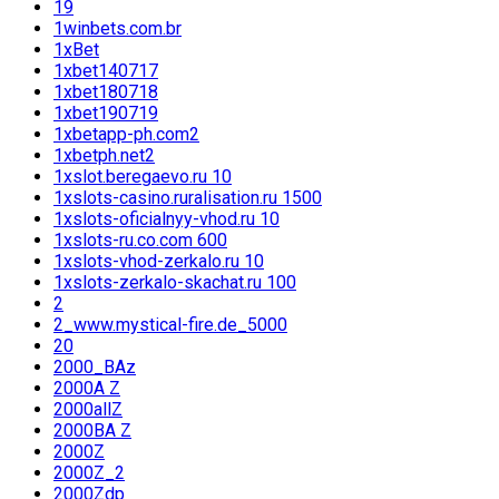
19
1winbets.com.br
1xBet
1xbet140717
1xbet180718
1xbet190719
1xbetapp-ph.com2
1xbetph.net2
1xslot.beregaevo.ru 10
1xslots-casino.ruralisation.ru 1500
1xslots-oficialnyy-vhod.ru 10
1xslots-ru.co.com 600
1xslots-vhod-zerkalo.ru 10
1xslots-zerkalo-skachat.ru 100
2
2_www.mystical-fire.de_5000
20
2000_BAz
2000A Z
2000allZ
2000BA Z
2000Z
2000Z_2
2000Zdp