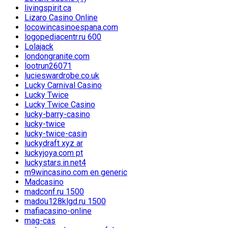
livingspirit.ca
Lizaro Casino Online
locowincasinoespana.com
logopediacentr.ru 600
Lolajack
londongranite.com
lootrun26071
lucieswardrobe.co.uk
Lucky Carnival Casino
Lucky Twice
Lucky Twice Casino
lucky-barry-casino
lucky-twice
lucky-twice-casin
luckydraft xyz ar
luckyjoya.com pt
luckystars.in.net4
m9wincasino.com en generic
Madcasino
madconf.ru 1500
madou128klgd.ru 1500
mafiacasino-online
mag-cas