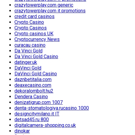
crazytowerplay.com generic
crazytowerplay.com it promotions
credit card casinos
Crypto Casino
Crypto Casinos
Crypto casinos UK
Cryptocurrency News
curacau casino
Da Vinci Gold
Da Vinci Gold Casino
datinger.uk
DaVinci Gold
DaVinci Gold Casino
daznbetitalia.com
deaxecasino.com
dekoralombolt.hu2
Dendera Casino
denizatigrup.com 1007
denta-stomatologiya.rucasino 1000
designcitymilano.it IT
detsad45.ru 800
digitalcamera-shopping.co.uk
dinokar