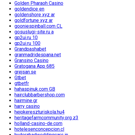
Golden Pharaoh Casino
goldendice en
goldenshore xyz ar
goldfortune xyz ar
gooniespinball.com CL
gosuslugi-site.ru a
gp2ui.ru 10
gp2ui.ru 100
Grandpashabet
granmadridespana.net
Gransino Casino
Gratogana App 685
grejsan.se
Gtbet
gtbetfr
hahaspinuk.com GB
hairclubbarbershop.com
hairmine.gr
harry casino
hejokereszturiskola.hu4
heritagefarmcommunity.org z3
holland-casino-de.com
hotelesenconcepcion.cl
hyderabadweddingcars.in