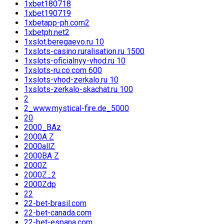
1xbet180718
1xbet190719
1xbetapp-ph.com2
1xbetph.net2
1xslot.beregaevo.ru 10
1xslots-casino.ruralisation.ru 1500
1xslots-oficialnyy-vhod.ru 10
1xslots-ru.co.com 600
1xslots-vhod-zerkalo.ru 10
1xslots-zerkalo-skachat.ru 100
2
2_www.mystical-fire.de_5000
20
2000_BAz
2000A Z
2000allZ
2000BA Z
2000Z
2000Z_2
2000Zdp
22
22-bet-brasil.com
22-bet-canada.com
22-bet-espana.com