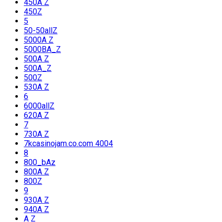
450A Z
450Z
5
50-50allZ
5000A Z
5000BA_Z
500A Z
500A_Z
500Z
530A Z
6
6000allZ
620A Z
7
730A Z
7kcasinojam.co.com 4004
8
800_bAz
800A Z
800Z
9
930A Z
940A Z
A Z