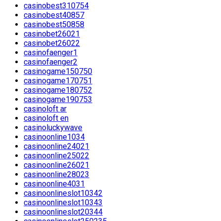
casinobest310754
casinobest40857
casinobest50858
casinobet26021
casinobet26022
casinofaenger1
casinofaenger2
casinogame150750
casinogame170751
casinogame180752
casinogame190753
casinoloft ar
casinoloft en
casinoluckywave
casinoonline1034
casinoonline24021
casinoonline25022
casinoonline26021
casinoonline28023
casinoonline4031
casinoonlineslot10342
casinoonlineslot10343
casinoonlineslot20344