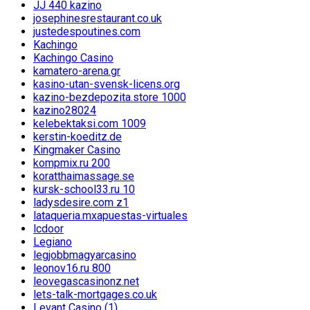
JJ 440 kazino
josephinesrestaurant.co.uk
justedespoutines.com
Kachingo
Kachingo Casino
kamatero-arena.gr
kasino-utan-svensk-licens.org
kazino-bezdepozita.store 1000
kazino28024
kelebektaksi.com 1009
kerstin-koeditz.de
Kingmaker Casino
kompmix.ru 200
koratthaimassage.se
kursk-school33.ru 10
ladysdesire.com z1
lataqueria.mxapuestas-virtuales
lcdoor
Legiano
legjobbmagyarcasino
leonov16.ru 800
leovegascasinonz.net
lets-talk-mortgages.co.uk
Levant Casino (1)