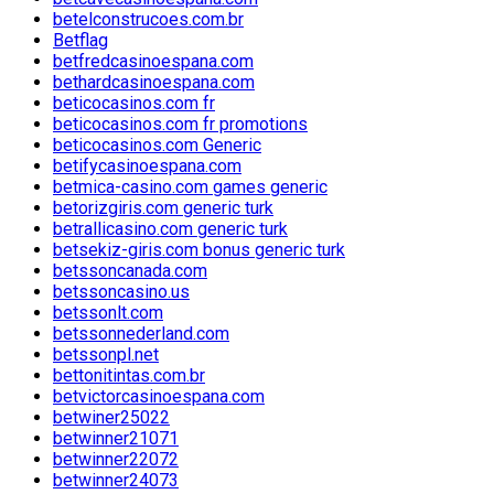
betelconstrucoes.com.br
Betflag
betfredcasinoespana.com
bethardcasinoespana.com
beticocasinos.com fr
beticocasinos.com fr promotions
beticocasinos.com Generic
betifycasinoespana.com
betmica-casino.com games generic
betorizgiris.com generic turk
betrallicasino.com generic turk
betsekiz-giris.com bonus generic turk
betssoncanada.com
betssoncasino.us
betssonlt.com
betssonnederland.com
betssonpl.net
bettonitintas.com.br
betvictorcasinoespana.com
betwiner25022
betwinner21071
betwinner22072
betwinner24073