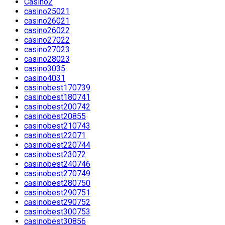
Casino2
casino25021
casino26021
casino26022
casino27022
casino27023
casino28023
casino3035
casino4031
casinobest170739
casinobest180741
casinobest200742
casinobest20855
casinobest210743
casinobest22071
casinobest220744
casinobest23072
casinobest240746
casinobest270749
casinobest280750
casinobest290751
casinobest290752
casinobest300753
casinobest30856