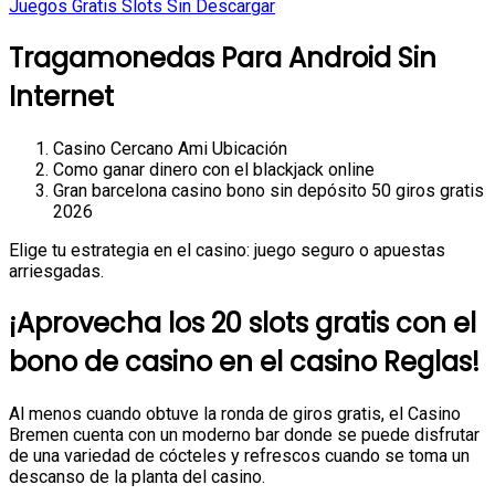
Juegos Gratis Slots Sin Descargar
Tragamonedas Para Android Sin
Internet
Casino Cercano Ami Ubicación
Como ganar dinero con el blackjack online
Gran barcelona casino bono sin depósito 50 giros gratis
2026
Elige tu estrategia en el casino: juego seguro o apuestas
arriesgadas.
¡Aprovecha los 20 slots gratis con el
bono de casino en el casino Reglas!
Al menos cuando obtuve la ronda de giros gratis, el Casino
Bremen cuenta con un moderno bar donde se puede disfrutar
de una variedad de cócteles y refrescos cuando se toma un
descanso de la planta del casino.