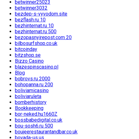
betwinner25023
betwinner3032
bezdep-s-vyvodom.site
bezflash.ru 10
bezhinternat.ru 10
bezhinternat.ru 500
bezopasnyirepost.com 20
bilbosurfshop.co.uk
bitcoinday
bitzshop.se
Bizzo Casino
blazespinscasino.pl
Blog
bobrovs.ru 2000
bohopanna.ru 200
boliviamicasino
boliviaruleta
bomberhistory
Bookkeeping
bor-neked.hu1660Z
bossbabedigital.co.uk
bou-sosh6.ru 500
boujeerestaurantandbar.co.uk
bovada-us.us