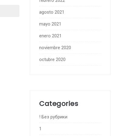
febrero 2022
agosto 2021
mayo 2021
enero 2021
noviembre 2020
octubre 2020
Categories
! Без рубрики
1