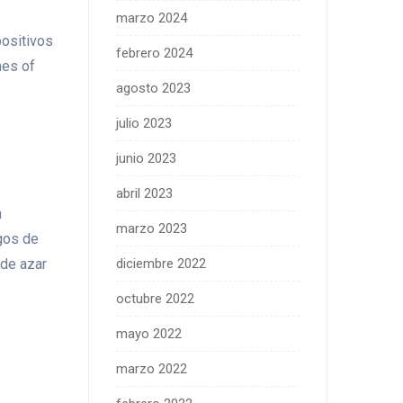
marzo 2024
positivos
febrero 2024
hes of
agosto 2023
julio 2023
junio 2023
abril 2023
n
marzo 2023
egos de
 de azar
diciembre 2022
octubre 2022
mayo 2022
marzo 2022