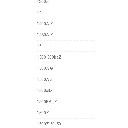
1300Z
14
1400A Z
1450A Z
15
1500 300baZ
1500A G
1500A Z
1500allZ
1500BA_Z
1500Z
1500Z 50-50