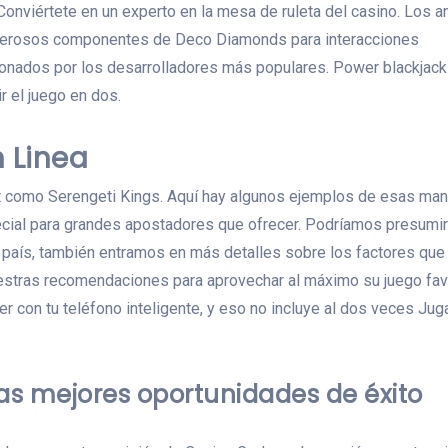
Conviértete en un experto en la mesa de ruleta del casino. Los 
numerosos componentes de Deco Diamonds para interacciones
ionados por los desarrolladores más populares. Power blackjack
r el juego en dos.
n Linea
nt como Serengeti Kings. Aquí hay algunos ejemplos de esas ma
ecial para grandes apostadores que ofrecer. Podríamos presumi
o país, también entramos en más detalles sobre los factores qu
estras recomendaciones para aprovechar al máximo su juego favo
r con tu teléfono inteligente, y eso no incluye al dos veces Jug
as mejores oportunidades de éxito