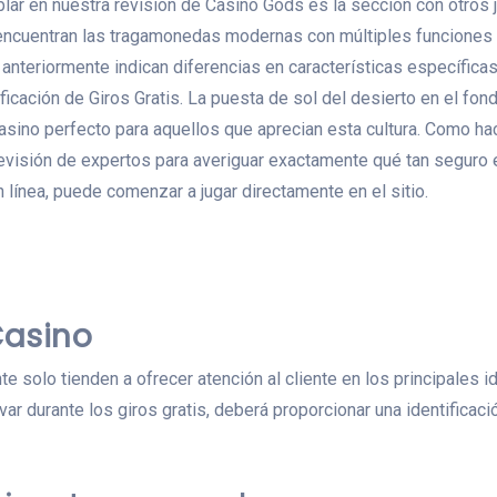
blar en nuestra revisión de Casino Gods es la sección con otros 
e encuentran las tragamonedas modernas con múltiples funciones
eriormente indican diferencias en características específicas,
cación de Giros Gratis. La puesta de sol del desierto en el fon
asino perfecto para aquellos que aprecian esta cultura. Como ha
revisión de expertos para averiguar exactamente qué tan seguro 
n línea, puede comenzar a jugar directamente en el sitio.
Casino
e solo tienden a ofrecer atención al cliente en los principales 
r durante los giros gratis, deberá proporcionar una identificació