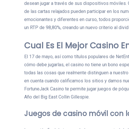
desean jugar a través de sus dispositivos móviles. 
de las cartas relajados pueden participar en los 
emocionantes y diferentes en curso, todos proporc
un RTP de 98,80%, creando un nuevo criterio al dividi
Cual Es El Mejor Casino E
El 17 de mayo, así como títulos populares de NetE
cómo debe jugarlas, el casino no tiene un bono esp
todas las cosas que realmente distinguen a nuestr
en cuenta cuando calificamos los sitios y damos nu
FortuneJack Casino te permite jugar juegos de póque
Año del Big East Collin Gillespie.
Juegos de casino móvil con l