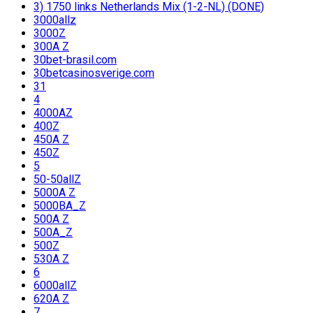
3) 1750 links Netherlands Mix (1-2-NL) (DONE)
3000allz
3000Z
300A Z
30bet-brasil.com
30betcasinosverige.com
31
4
4000AZ
400Z
450A Z
450Z
5
50-50allZ
5000A Z
5000BA_Z
500A Z
500A_Z
500Z
530A Z
6
6000allZ
620A Z
7