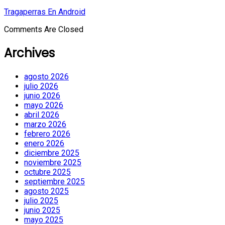
Tragaperras En Android
Comments Are Closed
Archives
agosto 2026
julio 2026
junio 2026
mayo 2026
abril 2026
marzo 2026
febrero 2026
enero 2026
diciembre 2025
noviembre 2025
octubre 2025
septiembre 2025
agosto 2025
julio 2025
junio 2025
mayo 2025