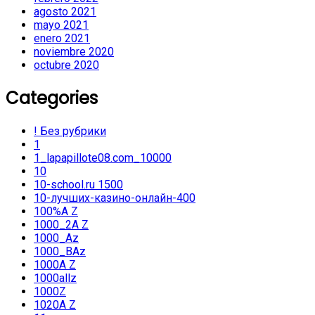
agosto 2021
mayo 2021
enero 2021
noviembre 2020
octubre 2020
Categories
! Без рубрики
1
1_lapapillote08.com_10000
10
10-school.ru 1500
10-лучших-казино-онлайн-400
100%A Z
1000_2A Z
1000_Az
1000_BAz
1000A Z
1000allz
1000Z
1020A Z