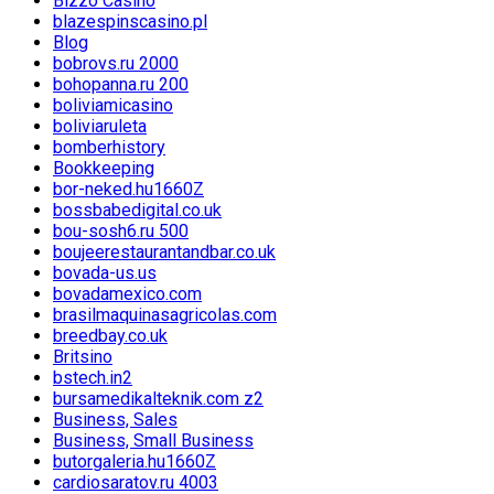
Bizzo Casino
blazespinscasino.pl
Blog
bobrovs.ru 2000
bohopanna.ru 200
boliviamicasino
boliviaruleta
bomberhistory
Bookkeeping
bor-neked.hu1660Z
bossbabedigital.co.uk
bou-sosh6.ru 500
boujeerestaurantandbar.co.uk
bovada-us.us
bovadamexico.com
brasilmaquinasagricolas.com
breedbay.co.uk
Britsino
bstech.in2
bursamedikalteknik.com z2
Business, Sales
Business, Small Business
butorgaleria.hu1660Z
cardiosaratov.ru 4003