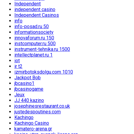
Independent
independent casino
Independent Casinos
info
info-posad.ru 50
informationsociety
innovaforum.ru 150
instcomputer.ru 500
instrument-tehnika.ru 1500
intellectplanet.ru 1
iot
ir t2
izmirbotoksdolgu.com 1010
Jackpot Bob
jbcasino1
jbcasinogame
Jeux
JJ 440 kazino
josephinesrestaurant.co.uk
justedespoutines.com
Kachingo
Kachingo Casino
kamatero-arena.gr