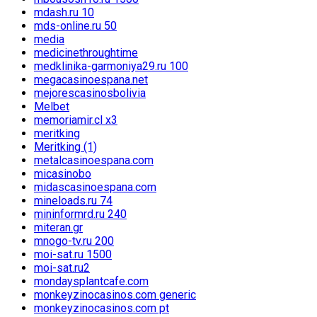
mdash.ru 10
mds-online.ru 50
media
medicinethroughtime
medklinika-garmoniya29.ru 100
megacasinoespana.net
mejorescasinosbolivia
Melbet
memoriamir.cl x3
meritking
Meritking (1)
metalcasinoespana.com
micasinobo
midascasinoespana.com
mineloads.ru 74
mininformrd.ru 240
miteran.gr
mnogo-tv.ru 200
moi-sat.ru 1500
moi-sat.ru2
mondaysplantcafe.com
monkeyzinocasinos.com generic
monkeyzinocasinos.com pt