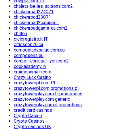
cgvipra.com z1
chalets-belles-saisons.com2
chickenroad224071
chickenroad23071
chickenroad2casinos1
chickenroadgame-ca.com2
chilton
cicloregistro.it IT
citiescop26.ca
comodidadysalud.com.co
composens.eu
conseil-conjugal-lyon.com2
cookacademy.in
craigieonmain.com
Crazy Luck Casino
crazytowerpl.com PL
crazytowerpl.com promotions pl
crazytowerplay.com fr promotions
crazytowerplay.com generic
crazytowerplay.com it promotions
credit card casinos
Crypto Casino
Crypto Casinos
Crypto casinos UK