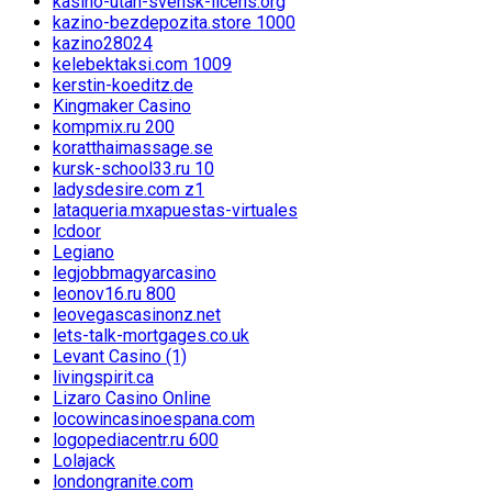
kasino-utan-svensk-licens.org
kazino-bezdepozita.store 1000
kazino28024
kelebektaksi.com 1009
kerstin-koeditz.de
Kingmaker Casino
kompmix.ru 200
koratthaimassage.se
kursk-school33.ru 10
ladysdesire.com z1
lataqueria.mxapuestas-virtuales
lcdoor
Legiano
legjobbmagyarcasino
leonov16.ru 800
leovegascasinonz.net
lets-talk-mortgages.co.uk
Levant Casino (1)
livingspirit.ca
Lizaro Casino Online
locowincasinoespana.com
logopediacentr.ru 600
Lolajack
londongranite.com