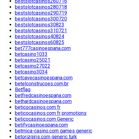
bestslotcasinos260716
bestslotcasinos280718
bestslotcasinos290719
bestslotcasinos300720
bestslotcasinos30823
bestslotcasinos310721
bestslotcasinos40824
bestslotcasinos60825
bet777casinoespana.com
betcasino1033
betcasino25021
betcasino27022
betcasino3034
betcavecasinoespana.com
betelconstrucoes.com.br
Betflag
betfredcasinoespana.com
bethardcasinoespana.com
beticocasinos.com fr
beticocasinos.com fr promotions
beticocasinos.com Generic
betifycasinoespana.com
betmica-casino.com games generic
betorizgiris.com generic turk