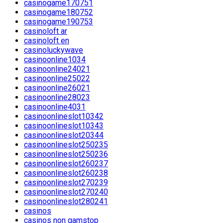
casinogame170751
casinogame180752
casinogame190753
casinoloft ar
casinoloft en
casinoluckywave
casinoonline1034
casinoonline24021
casinoonline25022
casinoonline26021
casinoonline28023
casinoonline4031
casinoonlineslot10342
casinoonlineslot10343
casinoonlineslot20344
casinoonlineslot250235
casinoonlineslot250236
casinoonlineslot260237
casinoonlineslot260238
casinoonlineslot270239
casinoonlineslot270240
casinoonlineslot280241
casinos
casinos non gamstop