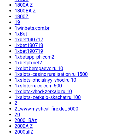
1800A Z
1800BA Z
1800Z
19
1winbets.com.br
1xBet
1xbet140717
1xbet180718
1xbet190719
1xbetapp-ph.com2
1xbetph.net2
1xslot.beregaevo.ru 10
1xslots-casino.ruralisation.ru 1500
1xslots-oficialnyy-vhod.ru 10
1xslots-ru.co.com 600
1xslots-vhod-zerkalo.ru 10
1xslots-zerkalo-skachat.ru 100
2
2_www.mystical-fire.de_5000
20
2000_BAz
2000A Z
2000allZ