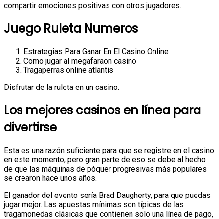
compartir emociones positivas con otros jugadores.
Juego Ruleta Numeros
Estrategias Para Ganar En El Casino Online
Como jugar al megafaraon casino
Tragaperras online atlantis
Disfrutar de la ruleta en un casino.
Los mejores casinos en línea para
divertirse
Esta es una razón suficiente para que se registre en el casino
en este momento, pero gran parte de eso se debe al hecho
de que las máquinas de póquer progresivas más populares
se crearon hace unos años.
El ganador del evento sería Brad Daugherty, para que puedas
jugar mejor. Las apuestas mínimas son típicas de las
tragamonedas clásicas que contienen solo una línea de pago,