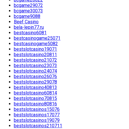
bcgame29072
bcgame30073
bcgame9088
Beef Casino
bela-lepin77.ru
bestcasino6081
bestcasinogame25071
bestcasinogame5082
bestslotcasino19071
bestslotcasino20811
bestslotcasino21072
bestslotcasino23073
bestslotcasino24074
bestslotcasino26076
bestslotcasino29078
bestslotcasino40813
bestslotcasino60814
bestslotcasino70815
bestslotcasino80816
bestslotcasinos15076
bestslotcasinos17077
bestslotcasinos19079
bestslotcasinos210711