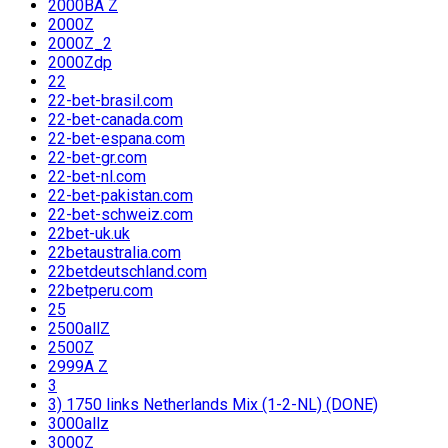
2000BA Z
2000Z
2000Z_2
2000Zdp
22
22-bet-brasil.com
22-bet-canada.com
22-bet-espana.com
22-bet-gr.com
22-bet-nl.com
22-bet-pakistan.com
22-bet-schweiz.com
22bet-uk.uk
22betaustralia.com
22betdeutschland.com
22betperu.com
25
2500allZ
2500Z
2999A Z
3
3) 1750 links Netherlands Mix (1-2-NL) (DONE)
3000allz
3000Z