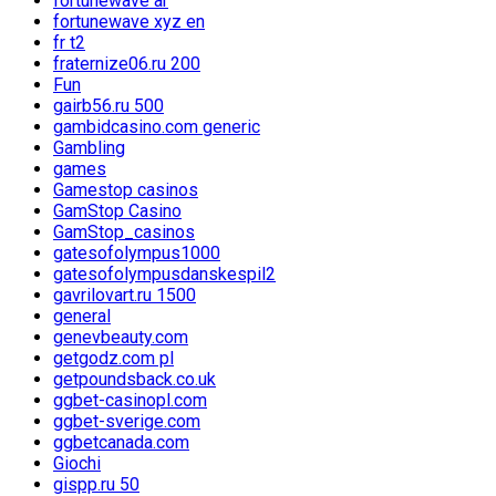
fortunewave ar
fortunewave xyz en
fr t2
fraternize06.ru 200
Fun
gairb56.ru 500
gambidcasino.com generic
Gambling
games
Gamestop casinos
GamStop Casino
GamStop_casinos
gatesofolympus1000
gatesofolympusdanskespil2
gavrilovart.ru 1500
general
genevbeauty.com
getgodz.com pl
getpoundsback.co.uk
ggbet-casinopl.com
ggbet-sverige.com
ggbetcanada.com
Giochi
gispp.ru 50