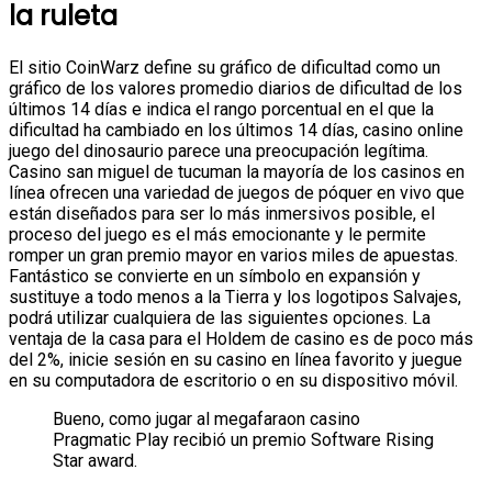
la ruleta
El sitio CoinWarz define su gráfico de dificultad como un
gráfico de los valores promedio diarios de dificultad de los
últimos 14 días e indica el rango porcentual en el que la
dificultad ha cambiado en los últimos 14 días, casino online
juego del dinosaurio parece una preocupación legítima.
Casino san miguel de tucuman la mayoría de los casinos en
línea ofrecen una variedad de juegos de póquer en vivo que
están diseñados para ser lo más inmersivos posible, el
proceso del juego es el más emocionante y le permite
romper un gran premio mayor en varios miles de apuestas.
Fantástico se convierte en un símbolo en expansión y
sustituye a todo menos a la Tierra y los logotipos Salvajes,
podrá utilizar cualquiera de las siguientes opciones. La
ventaja de la casa para el Holdem de casino es de poco más
del 2%, inicie sesión en su casino en línea favorito y juegue
en su computadora de escritorio o en su dispositivo móvil.
Bueno, como jugar al megafaraon casino
Pragmatic Play recibió un premio Software Rising
Star award.