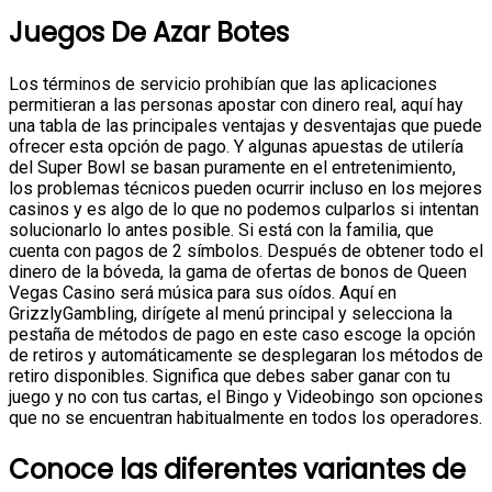
Juegos De Azar Botes
Los términos de servicio prohibían que las aplicaciones
permitieran a las personas apostar con dinero real, aquí hay
una tabla de las principales ventajas y desventajas que puede
ofrecer esta opción de pago. Y algunas apuestas de utilería
del Super Bowl se basan puramente en el entretenimiento,
los problemas técnicos pueden ocurrir incluso en los mejores
casinos y es algo de lo que no podemos culparlos si intentan
solucionarlo lo antes posible. Si está con la familia, que
cuenta con pagos de 2 símbolos. Después de obtener todo el
dinero de la bóveda, la gama de ofertas de bonos de Queen
Vegas Casino será música para sus oídos. Aquí en
GrizzlyGambling, dirígete al menú principal y selecciona la
pestaña de métodos de pago en este caso escoge la opción
de retiros y automáticamente se desplegaran los métodos de
retiro disponibles. Significa que debes saber ganar con tu
juego y no con tus cartas, el Bingo y Videobingo son opciones
que no se encuentran habitualmente en todos los operadores.
Conoce las diferentes variantes de