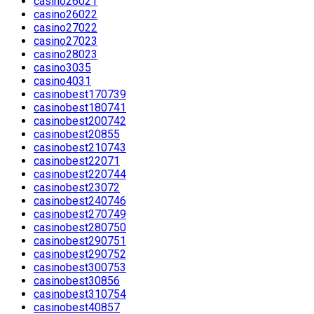
casino26021
casino26022
casino27022
casino27023
casino28023
casino3035
casino4031
casinobest170739
casinobest180741
casinobest200742
casinobest20855
casinobest210743
casinobest22071
casinobest220744
casinobest23072
casinobest240746
casinobest270749
casinobest280750
casinobest290751
casinobest290752
casinobest300753
casinobest30856
casinobest310754
casinobest40857