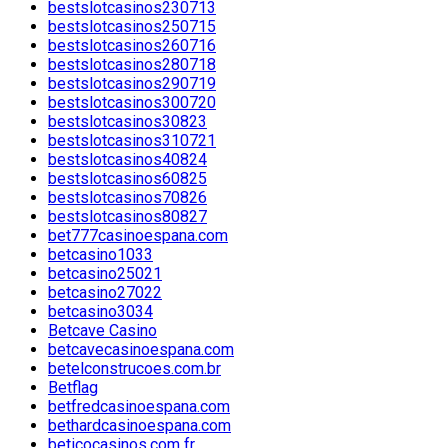
bestslotcasinos230713
bestslotcasinos250715
bestslotcasinos260716
bestslotcasinos280718
bestslotcasinos290719
bestslotcasinos300720
bestslotcasinos30823
bestslotcasinos310721
bestslotcasinos40824
bestslotcasinos60825
bestslotcasinos70826
bestslotcasinos80827
bet777casinoespana.com
betcasino1033
betcasino25021
betcasino27022
betcasino3034
Betcave Casino
betcavecasinoespana.com
betelconstrucoes.com.br
Betflag
betfredcasinoespana.com
bethardcasinoespana.com
beticocasinos.com fr