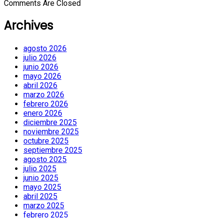
Comments Are Closed
Archives
agosto 2026
julio 2026
junio 2026
mayo 2026
abril 2026
marzo 2026
febrero 2026
enero 2026
diciembre 2025
noviembre 2025
octubre 2025
septiembre 2025
agosto 2025
julio 2025
junio 2025
mayo 2025
abril 2025
marzo 2025
febrero 2025