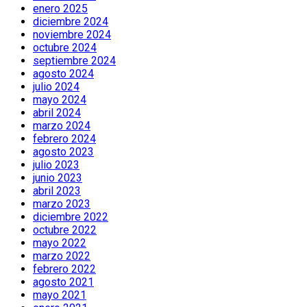
enero 2025
diciembre 2024
noviembre 2024
octubre 2024
septiembre 2024
agosto 2024
julio 2024
mayo 2024
abril 2024
marzo 2024
febrero 2024
agosto 2023
julio 2023
junio 2023
abril 2023
marzo 2023
diciembre 2022
octubre 2022
mayo 2022
marzo 2022
febrero 2022
agosto 2021
mayo 2021