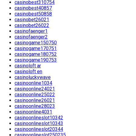
casinobest310754
casinobest40857
casinobest50858
casinobet26021
casinobet26022
casinofaenger1
casinofaenger2
casinogame150750
casinogame170751
casinogame180752
casinogame190753
casinoloft ar
casinoloft en
casinoluckywave
casinoonline1034
casinoonline24021
casinoonline25022
casinoonline26021
casinoonline28023
casinoonline4031
casinoonlineslot10342
casinoonlineslot10343
casinoonlineslot20344
casinoonlineslot250235