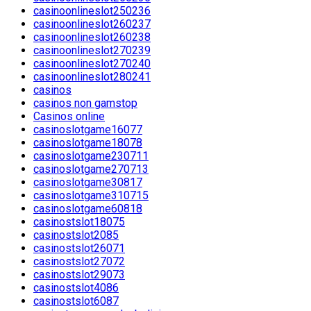
casinoonlineslot250236
casinoonlineslot260237
casinoonlineslot260238
casinoonlineslot270239
casinoonlineslot270240
casinoonlineslot280241
casinos
casinos non gamstop
Casinos online
casinoslotgame16077
casinoslotgame18078
casinoslotgame230711
casinoslotgame270713
casinoslotgame30817
casinoslotgame310715
casinoslotgame60818
casinostslot18075
casinostslot2085
casinostslot26071
casinostslot27072
casinostslot29073
casinostslot4086
casinostslot6087