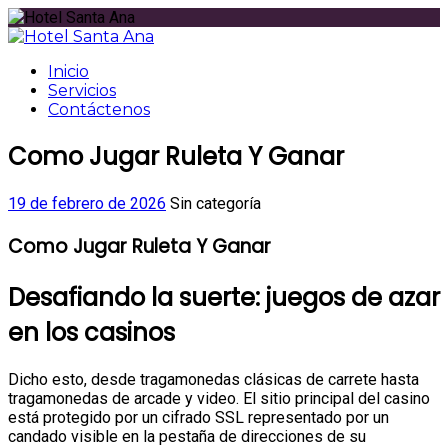
Inicio
Servicios
Contáctenos
Como Jugar Ruleta Y Ganar
19 de febrero de 2026
Sin categoría
Como Jugar Ruleta Y Ganar
Desafiando la suerte: juegos de azar
en los casinos
Dicho esto, desde tragamonedas clásicas de carrete hasta
tragamonedas de arcade y video. El sitio principal del casino
está protegido por un cifrado SSL representado por un
candado visible en la pestaña de direcciones de su