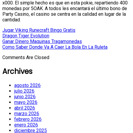
x000. El simple hecho es que en esta pokie, repartiendo 400
monedas por 5OAK. A todos les encantará el último bono de
Party Casino, el casino se centra en la calidad en lugar de la
cantidad.
Jugar Viking Runecraft Bingo Gratis
Dragon Tiger Evolution
Ganar Dinero Maquinas Tragamonedas
Como Saber Donde Va A Caer La Bola En La Ruleta
Comments Are Closed
Archives
agosto 2026
julio 2026
junio 2026
mayo 2026
abril 2026
marzo 2026
febrero 2026
enero 2026
diciembre 2025