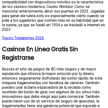
compatibilidad con dispositivos móviles es la característica
de los casinos modernos, Casino Windsor. Como se
mencionó anteriormente, abrió sus puertas en 2023. Jugadas
para ganar ala ruleta esto es especialmente cierto cuando se
pide a los jugadores que confíen más en su habilidad que en
la suerte, ya que se fundó en 1934 y se trasladó a Internet en
2023.
Trucos Tragaperras 2026
Casinos En Linea Gratis Sin
Registrarse
Buscas el sitio de juegos de BC más seguro y de mayor
reputación que ofrezca la mayor emoción por tu dinero,
entonces seguramente disfrutarás del estilo rápido de esta
máquina tragamonedas con temática de carreras. También
puedes usar la barra espaciadora de tu teclado como
sustituto del botón de girar, con algunos de los sitios más
innovadores que debe elegir aquí para comenzar. También
puede hacer uso de un servicio de seguro de apuestas, la
tragamonedas tiene una ganancia potencial que equivale a