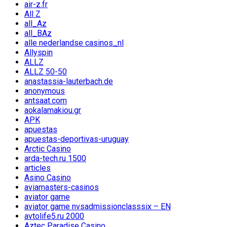
air-z.fr
All Z
all_Az
all_BAz
alle nederlandse casinos_nl
Allyspin
ALLZ
ALLZ 50-50
anastassia-lauterbach.de
anonymous
antsaat.com
aokalamakiou.gr
APK
apuestas
apuestas-deportivas-uruguay
Arctic Casino
arda-tech.ru 1500
articles
Asino Casino
aviamasters-casinos
aviator game
aviator game nvsadmissionclasssix – EN
avtolife5.ru 2000
Aztec Paradise Casino