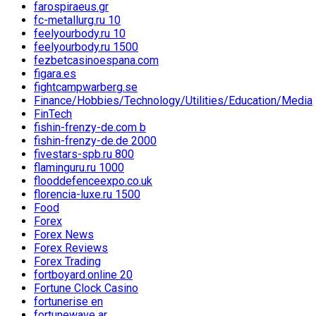
farospiraeus.gr
fc-metallurg.ru 10
feelyourbody.ru 10
feelyourbody.ru 1500
fezbetcasinoespana.com
figara.es
fightcampwarberg.se
Finance/Hobbies/Technology/Utilities/Education/Media
FinTech
fishin-frenzy-de.com b
fishin-frenzy-de.de 2000
fivestars-spb.ru 800
flaminguru.ru 1000
flooddefenceexpo.co.uk
florencia-luxe.ru 1500
Food
Forex
Forex News
Forex Reviews
Forex Trading
fortboyard.online 20
Fortune Clock Casino
fortunerise en
fortunewave ar