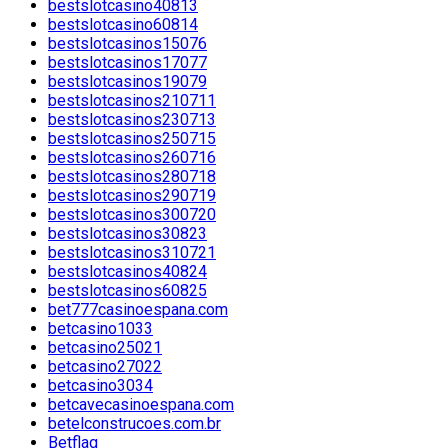
bestslotcasino40813
bestslotcasino60814
bestslotcasinos15076
bestslotcasinos17077
bestslotcasinos19079
bestslotcasinos210711
bestslotcasinos230713
bestslotcasinos250715
bestslotcasinos260716
bestslotcasinos280718
bestslotcasinos290719
bestslotcasinos300720
bestslotcasinos30823
bestslotcasinos310721
bestslotcasinos40824
bestslotcasinos60825
bet777casinoespana.com
betcasino1033
betcasino25021
betcasino27022
betcasino3034
betcavecasinoespana.com
betelconstrucoes.com.br
Betflag