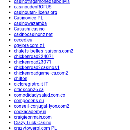
casinotragamonedasbolivia
casinoudenROFUS
casinoutan-licens.org
Casinovice PL
casinowazamba
Casushi casino
caxinocasinonz.net
ceced.eu
cgvipra.com z1
chalets-belles-saisons.com2
chickenroad224071
chickenroad23071
chickenroad2casinos1
chickenroadgame-ca.com2
chilton
cicloregistro.it IT
citiescop26.ca
comodidadysalud.com.co
composens.eu
conseil-conjugal-lyon.com2
cookacademy.in
craigieonmain.com
Crazy Luck Casino
crazytowerpl.com PL