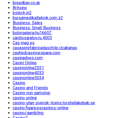
breedbay.co.uk
Britsino
bstech.in2
bursamedikalteknik.com z2
Business, Sales
Business, Small Business
butorgaleria.hu1660Z
cardiosaratov.ru 4003
Cas mag es
casasprefabricadaschile.clcabanas
cashedcasinoespana.com
casinadoes.com
Casini Online
casinionline2031
casinionline4033
casinionline5034
Casino
Casino and Friends
Casino non gamstop
casino online
casino-utan-svensk-licens.torshallakebab.se
casino.figara.escasinos-online
casino/gambling
Casino2