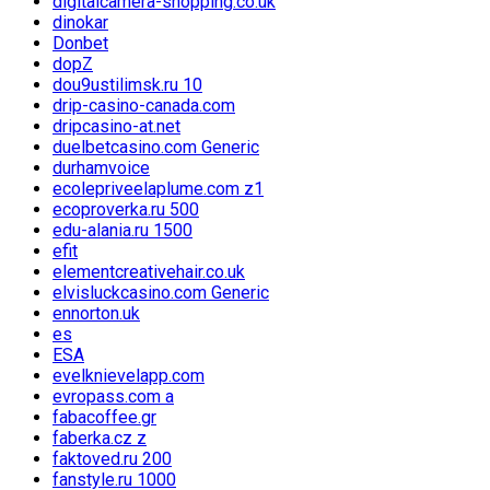
digitalcamera-shopping.co.uk
dinokar
Donbet
dopZ
dou9ustilimsk.ru 10
drip-casino-canada.com
dripcasino-at.net
duelbetcasino.com Generic
durhamvoice
ecolepriveelaplume.com z1
ecoproverka.ru 500
edu-alania.ru 1500
efit
elementcreativehair.co.uk
elvisluckcasino.com Generic
ennorton.uk
es
ESA
evelknievelapp.com
evropass.com a
fabacoffee.gr
faberka.cz z
faktoved.ru 200
fanstyle.ru 1000