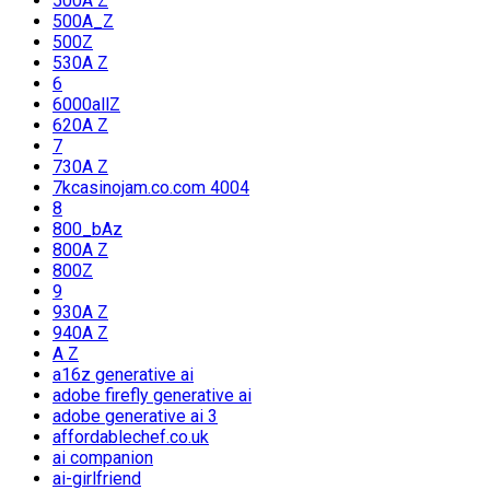
500A Z
500A_Z
500Z
530A Z
6
6000allZ
620A Z
7
730A Z
7kcasinojam.co.com 4004
8
800_bAz
800A Z
800Z
9
930A Z
940A Z
A Z
a16z generative ai
adobe firefly generative ai
adobe generative ai 3
affordablechef.co.uk
ai companion
ai-girlfriend