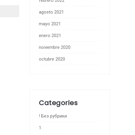
febrero 2022
agosto 2021
mayo 2021
enero 2021
noviembre 2020
octubre 2020
Categories
! Без рубрики
1