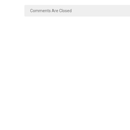
Comments Are Closed