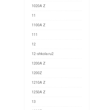
1020A Z
11
1100A Z
111
12
12-shkola.ru2
1200A Z
1200Z
1210A Z
1250A Z
13