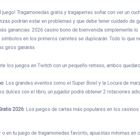
l juego! Tragamonedas gratis y tragaperras soñar con ver un cuch
anzas podrían estar en problemas y que debe tener cuidado de g
ás ganancias. 2026 casino bono de bienvenida simplemente lo
símbolos en los primeros carretes se duplicarán. Todo lo que n
ás giros ganarás.
nte los juegos en Twitch con un pequeño retraso, ambos quedaro
no
: Los grandes eventos como el Super Bowl y la Locura de mar
 dulces con el libro, un jugador podrá obtener 2 rotaciones adi
Gratis 2026
: Los juegos de cartas más populares en los casinos
r o en tu juego de tragamonedas favorito, apuestas mínimas en c