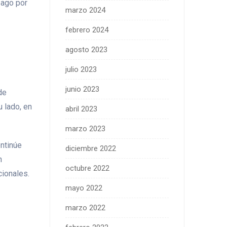
pago por
marzo 2024
febrero 2024
agosto 2023
julio 2023
junio 2023
de
 lado, en
abril 2023
marzo 2023
ntinúe
diciembre 2022
n
octubre 2022
cionales.
mayo 2022
marzo 2022