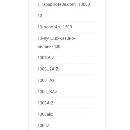
1_lapapillote08.com_10000
10
10-school.ru 1500
10-лучших-казино-
онлайн-400
100%A Z
1000_2A Z
1000_Az
1000_BAz
1000A Z
1000allz
1000Z