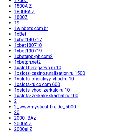
1750Z
1800A Z
1800BA Z
1800Z
19
1winbets.com.br
1xBet
1xbet140717
1xbet180718
1xbet190719
1xbetapp-ph.com2
1xbetph.net2
1xslot.beregaevo.ru 10
1xslots-casino.ruralisation.ru 1500
1xslots-oficialnyy-vhod.ru 10
1xslots-ru.co.com 600
1xslots-vhod-zerkalo.ru 10
1xslots-zerkalo-skachat.ru 100
2
2_www.mystical-fire.de_5000
20
2000_BAz
2000A Z
2000allZ