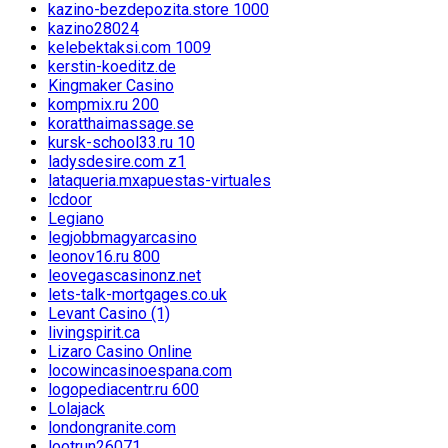
kazino-bezdepozita.store 1000
kazino28024
kelebektaksi.com 1009
kerstin-koeditz.de
Kingmaker Casino
kompmix.ru 200
koratthaimassage.se
kursk-school33.ru 10
ladysdesire.com z1
lataqueria.mxapuestas-virtuales
lcdoor
Legiano
legjobbmagyarcasino
leonov16.ru 800
leovegascasinonz.net
lets-talk-mortgages.co.uk
Levant Casino (1)
livingspirit.ca
Lizaro Casino Online
locowincasinoespana.com
logopediacentr.ru 600
Lolajack
londongranite.com
lootrun26071