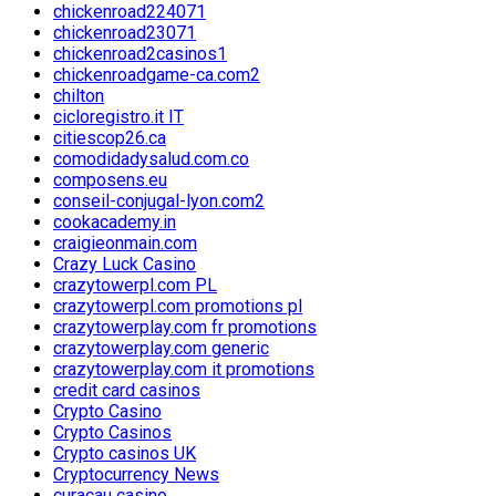
chickenroad224071
chickenroad23071
chickenroad2casinos1
chickenroadgame-ca.com2
chilton
cicloregistro.it IT
citiescop26.ca
comodidadysalud.com.co
composens.eu
conseil-conjugal-lyon.com2
cookacademy.in
craigieonmain.com
Crazy Luck Casino
crazytowerpl.com PL
crazytowerpl.com promotions pl
crazytowerplay.com fr promotions
crazytowerplay.com generic
crazytowerplay.com it promotions
credit card casinos
Crypto Casino
Crypto Casinos
Crypto casinos UK
Cryptocurrency News
curacau casino