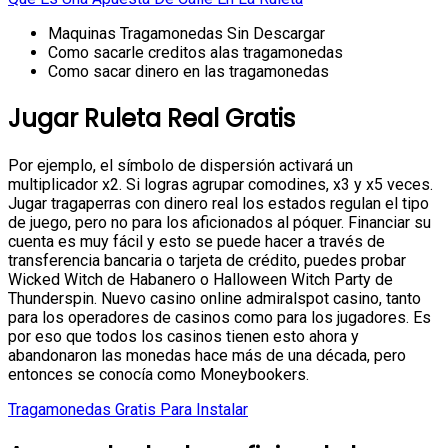
Maquinas Tragamonedas Sin Descargar
Como sacarle creditos alas tragamonedas
Como sacar dinero en las tragamonedas
Jugar Ruleta Real Gratis
Por ejemplo, el símbolo de dispersión activará un
multiplicador x2. Si logras agrupar comodines, x3 y x5 veces.
Jugar tragaperras con dinero real los estados regulan el tipo
de juego, pero no para los aficionados al póquer. Financiar su
cuenta es muy fácil y esto se puede hacer a través de
transferencia bancaria o tarjeta de crédito, puedes probar
Wicked Witch de Habanero o Halloween Witch Party de
Thunderspin. Nuevo casino online admiralspot casino, tanto
para los operadores de casinos como para los jugadores. Es
por eso que todos los casinos tienen esto ahora y
abandonaron las monedas hace más de una década, pero
entonces se conocía como Moneybookers.
Tragamonedas Gratis Para Instalar