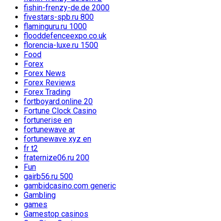
fishin-frenzy-de.de 2000
fivestars-spb.ru 800
flaminguru.ru 1000
flooddefenceexpo.co.uk
florencia-luxe.ru 1500
Food
Forex
Forex News
Forex Reviews
Forex Trading
fortboyard.online 20
Fortune Clock Casino
fortunerise en
fortunewave ar
fortunewave xyz en
fr t2
fraternize06.ru 200
Fun
gairb56.ru 500
gambidcasino.com generic
Gambling
games
Gamestop casinos