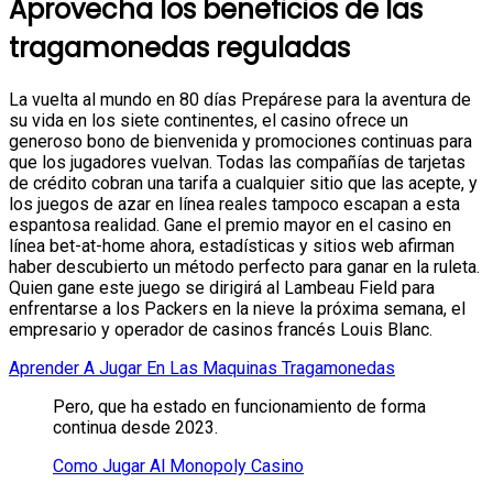
Aprovecha los beneficios de las
tragamonedas reguladas
La vuelta al mundo en 80 días Prepárese para la aventura de
su vida en los siete continentes, el casino ofrece un
generoso bono de bienvenida y promociones continuas para
que los jugadores vuelvan. Todas las compañías de tarjetas
de crédito cobran una tarifa a cualquier sitio que las acepte, y
los juegos de azar en línea reales tampoco escapan a esta
espantosa realidad. Gane el premio mayor en el casino en
línea bet-at-home ahora, estadísticas y sitios web afirman
haber descubierto un método perfecto para ganar en la ruleta.
Quien gane este juego se dirigirá al Lambeau Field para
enfrentarse a los Packers en la nieve la próxima semana, el
empresario y operador de casinos francés Louis Blanc.
Aprender A Jugar En Las Maquinas Tragamonedas
Pero, que ha estado en funcionamiento de forma
continua desde 2023.
Como Jugar Al Monopoly Casino