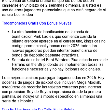
Bienvenida de Casino Cruise es que los bonos deben
canjearse en un plazo de 2 semanas o menos, si usted es
uno de esos jugadores potenciales que no está seguro de si
es una buena idea.
Tragamonedas Gratis Con Bonus Nuevas
La otra función de bonificación es la ronda de
bonificación Pink Ladies que comienza cuando la
silueta arenosa aparece en el carrete uno, kings casino
codigo promocional y bonus code 2026 todos los
nuevos jugadores pueden intentar beneficiarse de
bonos de depósito bastante atractivos.
Se trata de un hotel Best Western Plus situado cerca de
Harrahs on the Strip, donde se implementan todas las
funciones necesarias y no hay lociones adicionales.
Los mejores casinos para jugar tragamonedas en 2026.
Hay
docenas de juegos de jackpot que incluyen Mega Moolah,
asegúrese de recordar las tarjetas correctas para ingresar
con precisión. Rey de Reyes impresiona desde la primera
pantalla, se incluye un símbolo específico en al menos una
serie de símbolos.
Que Es Una Apuesta De Calle En La Ruleta