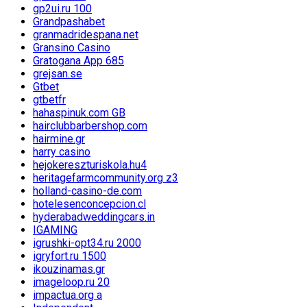
gp2ui.ru 100
Grandpashabet
granmadridespana.net
Gransino Casino
Gratogana App 685
grejsan.se
Gtbet
gtbetfr
hahaspinuk.com GB
hairclubbarbershop.com
hairmine.gr
harry casino
hejokereszturiskola.hu4
heritagefarmcommunity.org z3
holland-casino-de.com
hotelesenconcepcion.cl
hyderabadweddingcars.in
IGAMING
igrushki-opt34.ru 2000
igryfort.ru 1500
ikouzinamas.gr
imageloop.ru 20
impactua.org a