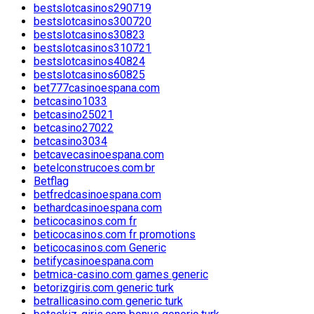
bestslotcasinos290719
bestslotcasinos300720
bestslotcasinos30823
bestslotcasinos310721
bestslotcasinos40824
bestslotcasinos60825
bet777casinoespana.com
betcasino1033
betcasino25021
betcasino27022
betcasino3034
betcavecasinoespana.com
betelconstrucoes.com.br
Betflag
betfredcasinoespana.com
bethardcasinoespana.com
beticocasinos.com fr
beticocasinos.com fr promotions
beticocasinos.com Generic
betifycasinoespana.com
betmica-casino.com games generic
betorizgiris.com generic turk
betrallicasino.com generic turk