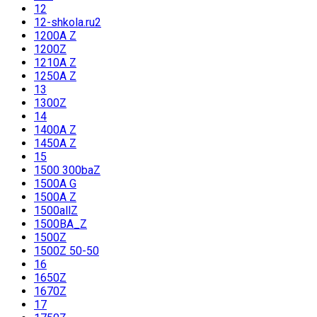
12
12-shkola.ru2
1200A Z
1200Z
1210A Z
1250A Z
13
1300Z
14
1400A Z
1450A Z
15
1500 300baZ
1500A G
1500A Z
1500allZ
1500BA_Z
1500Z
1500Z 50-50
16
1650Z
1670Z
17