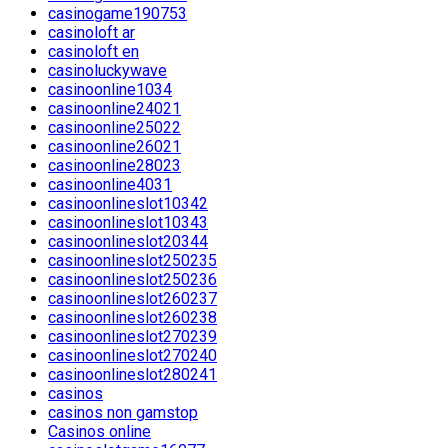
casinogame190753
casinoloft ar
casinoloft en
casinoluckywave
casinoonline1034
casinoonline24021
casinoonline25022
casinoonline26021
casinoonline28023
casinoonline4031
casinoonlineslot10342
casinoonlineslot10343
casinoonlineslot20344
casinoonlineslot250235
casinoonlineslot250236
casinoonlineslot260237
casinoonlineslot260238
casinoonlineslot270239
casinoonlineslot270240
casinoonlineslot280241
casinos
casinos non gamstop
Casinos online