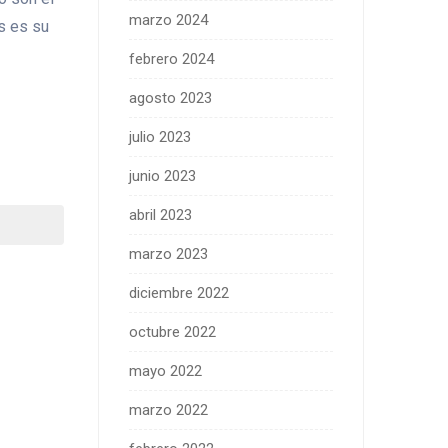
marzo 2024
as es su
febrero 2024
agosto 2023
julio 2023
junio 2023
abril 2023
marzo 2023
diciembre 2022
octubre 2022
mayo 2022
marzo 2022