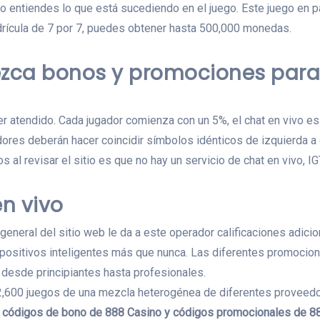
 entiendes lo que está sucediendo en el juego. Este juego en pa
adrícula de 7 por 7, puedes obtener hasta 500,000 monedas.
ezca bonos y promociones para
r atendido. Cada jugador comienza con un 5%, el chat en vivo e
dores deberán hacer coincidir símbolos idénticos de izquierda a
l revisar el sitio es que no hay un servicio de chat en vivo, IG
en vivo
general del sitio web le da a este operador calificaciones adicio
ositivos inteligentes más que nunca. Las diferentes promocio
 desde principiantes hasta profesionales.
e 2,600 juegos de una mezcla heterogénea de diferentes proveed
al, códigos de bono de 888 Casino y códigos promocionales de 8