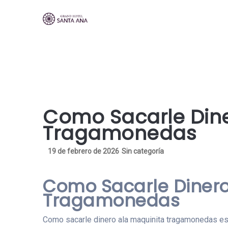
Como Sacarle Dine
Tragamonedas
19 de febrero de 2026
Sin categoría
Como Sacarle Dinero
Tragamonedas
Como sacarle dinero ala maquinita tragamonedas es