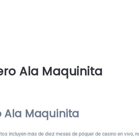
ro Ala Maquinita
 Ala Maquinita
tos incluyen más de diez mesas de póquer de casino en vivo, n