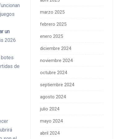
abril 2025
funcionan
marzo 2025
 juegos
febrero 2025
ar un
enero 2025
is 2026
diciembre 2024
 botes
noviembre 2024
rtidas de
octubre 2024
septiembre 2024
agosto 2024
julio 2024
ecer
mayo 2024
ubrirá
abril 2024
o son el