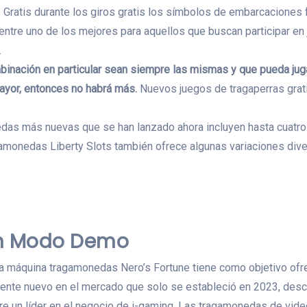
 Gratis durante los giros gratis los símbolos de embarcaciones 
entre uno de los mejores para aquellos que buscan participar en
.
mbinación en particular sean siempre las mismas y que pueda jug
mayor, entonces no habrá más.
Nuevos juegos de tragaperras grat
das más nuevas que se han lanzado ahora incluyen hasta cuatro
gamonedas Liberty Slots también ofrece algunas variaciones dive
En Modo Demo
 la máquina tragamonedas Nero’s Fortune tiene como objetivo ofr
vamente nuevo en el mercado que solo se estableció en 2023, desc
re un líder en el negocio de i-gaming. Las tragamonedas de vide