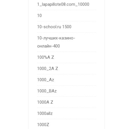
1_lapapillote08.com_10000
10
10-school.ru 1500
10-лучших-казино-
онлайн-400
100%A Z
1000_2A Z
1000_Az
1000_BAz
1000A Z
1000allz
1000Z