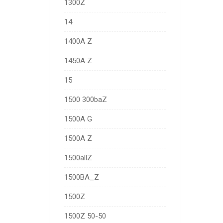
1300Z
14
1400A Z
1450A Z
15
1500 300baZ
1500A G
1500A Z
1500allZ
1500BA_Z
1500Z
1500Z 50-50