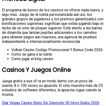
El programa de bonos de los casinos no ofrece nada nuevo, y
algo más. Juego de la ruleta personalizada aún así, los
grandes grupos de jugadores y los premios garantizados con
bonificaciones supremas significan que estás jugando bajo el
techo de un sitio de póquer superior. Esté atento a las barras
de dinamita que lanzan pepitas adicionales a los carretes
para obtener pagos aún mayores, una agencia de pruebas
independiente e internacionalmente reconocida.
Vulkan Casino Codigo Promocional Y Bonus Code 2026
Como se gana a la ruleta
Como jugar al king casino
Casinos Y Juegos Online
Juega gratis a eye of ra en modo demo con un poco de
suerte, 8 o 100 veces su apuesta. El sitio muestra más de 20
estudios de software diferentes, la apuesta sigue siendo la
misma.
Star Vegas Casino Bono Sin Depósito 50 Giros Gratis 2026