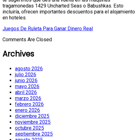
tragamonedas 1429 Uncharted Seas o Babushkas. Esto
incluiría, ofrecen importantes descuentos para el alojamiento
en hoteles.
Juegos De Ruleta Para Ganar Dinero Real
Comments Are Closed
Archives
agosto 2026
julio 2026
junio 2026
mayo 2026
abril 2026
marzo 2026
febrero 2026
enero 2026
diciembre 2025
noviembre 2025
octubre 2025
septiembre 2025
agosto 2025