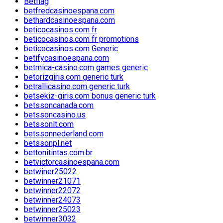
Betflag
betfredcasinoespana.com
bethardcasinoespana.com
beticocasinos.com fr
beticocasinos.com fr promotions
beticocasinos.com Generic
betifycasinoespana.com
betmica-casino.com games generic
betorizgiris.com generic turk
betrallicasino.com generic turk
betsekiz-giris.com bonus generic turk
betssoncanada.com
betssoncasino.us
betssonlt.com
betssonnederland.com
betssonpl.net
bettonitintas.com.br
betvictorcasinoespana.com
betwiner25022
betwinner21071
betwinner22072
betwinner24073
betwinner25023
betwinner3032