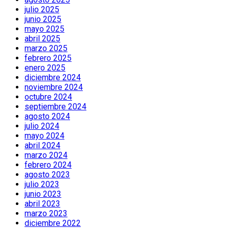
julio 2025
junio 2025
mayo 2025
abril 2025
marzo 2025
febrero 2025
enero 2025
diciembre 2024
noviembre 2024
octubre 2024
septiembre 2024
agosto 2024
julio 2024
mayo 2024
abril 2024
marzo 2024
febrero 2024
agosto 2023
julio 2023
junio 2023
abril 2023
marzo 2023
diciembre 2022