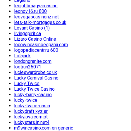
Legiano
legjobbmagyarcasino
leonov16.ru 800
leovegascasinonz.net
lets-talk-mortgages.co.uk
Levant Casino (1)
livingspirit.ca
Lizaro Casino Online
locowincasinoespana.com
logopediacentr.ru 600
Lolajack
londongranite.com
lootrun26071
lucieswardrobe.co.uk
Lucky Carnival Casino
Lucky Twice
Lucky Twice Casino
lucky-barry-casino
lucky-twice
lucky-twice-casin
luckydraft xyz ar
luckyjoya.com pt
luckystars.in.net4
m9wincasino.com en generic