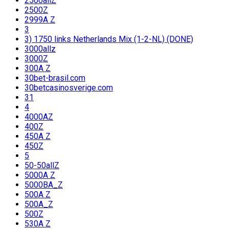
2500allZ
2500Z
2999A Z
3
3) 1750 links Netherlands Mix (1-2-NL) (DONE)
3000allz
3000Z
300A Z
30bet-brasil.com
30betcasinosverige.com
31
4
4000AZ
400Z
450A Z
450Z
5
50-50allZ
5000A Z
5000BA_Z
500A Z
500A_Z
500Z
530A Z