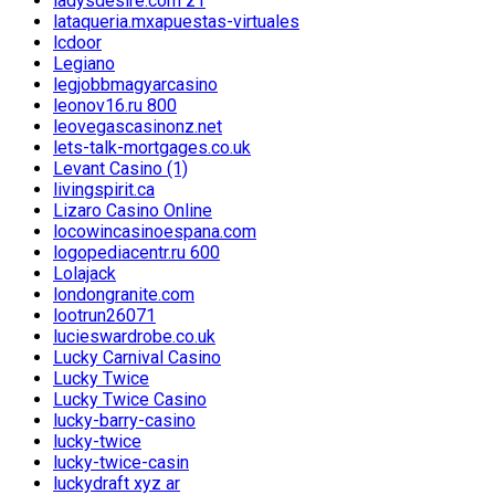
ladysdesire.com z1
lataqueria.mxapuestas-virtuales
lcdoor
Legiano
legjobbmagyarcasino
leonov16.ru 800
leovegascasinonz.net
lets-talk-mortgages.co.uk
Levant Casino (1)
livingspirit.ca
Lizaro Casino Online
locowincasinoespana.com
logopediacentr.ru 600
Lolajack
londongranite.com
lootrun26071
lucieswardrobe.co.uk
Lucky Carnival Casino
Lucky Twice
Lucky Twice Casino
lucky-barry-casino
lucky-twice
lucky-twice-casin
luckydraft xyz ar