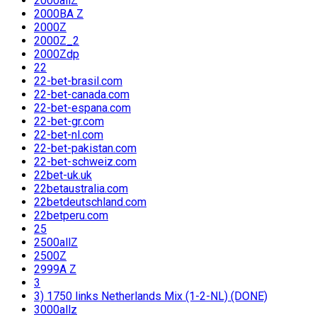
2000allZ
2000BA Z
2000Z
2000Z_2
2000Zdp
22
22-bet-brasil.com
22-bet-canada.com
22-bet-espana.com
22-bet-gr.com
22-bet-nl.com
22-bet-pakistan.com
22-bet-schweiz.com
22bet-uk.uk
22betaustralia.com
22betdeutschland.com
22betperu.com
25
2500allZ
2500Z
2999A Z
3
3) 1750 links Netherlands Mix (1-2-NL) (DONE)
3000allz