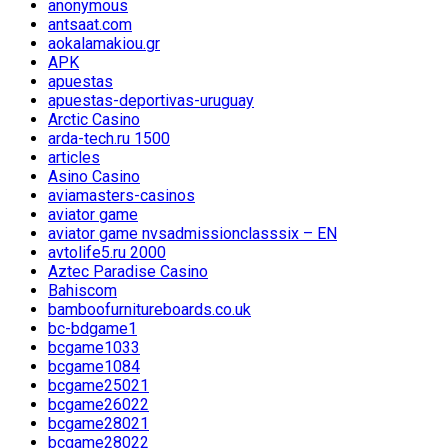
anonymous
antsaat.com
aokalamakiou.gr
APK
apuestas
apuestas-deportivas-uruguay
Arctic Casino
arda-tech.ru 1500
articles
Asino Casino
aviamasters-casinos
aviator game
aviator game nvsadmissionclasssix – EN
avtolife5.ru 2000
Aztec Paradise Casino
Bahiscom
bamboofurnitureboards.co.uk
bc-bdgame1
bcgame1033
bcgame1084
bcgame25021
bcgame26022
bcgame28021
bcgame28022