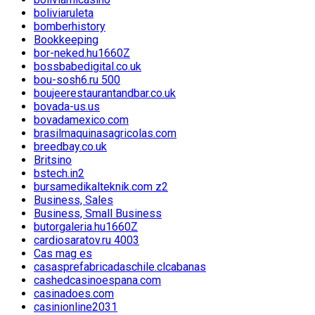
boliviaruleta
bomberhistory
Bookkeeping
bor-neked.hu1660Z
bossbabedigital.co.uk
bou-sosh6.ru 500
boujeerestaurantandbar.co.uk
bovada-us.us
bovadamexico.com
brasilmaquinasagricolas.com
breedbay.co.uk
Britsino
bstech.in2
bursamedikalteknik.com z2
Business, Sales
Business, Small Business
butorgaleria.hu1660Z
cardiosaratov.ru 4003
Cas mag es
casasprefabricadaschile.clcabanas
cashedcasinoespana.com
casinadoes.com
casinionline2031