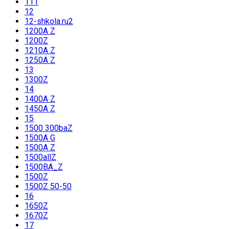
111
12
12-shkola.ru2
1200A Z
1200Z
1210A Z
1250A Z
13
1300Z
14
1400A Z
1450A Z
15
1500 300baZ
1500A G
1500A Z
1500allZ
1500BA_Z
1500Z
1500Z 50-50
16
1650Z
1670Z
17