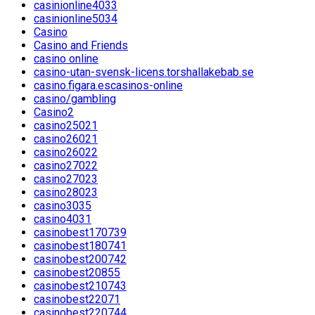
casinionline4033
casinionline5034
Casino
Casino and Friends
casino online
casino-utan-svensk-licens.torshallakebab.se
casino.figara.escasinos-online
casino/gambling
Casino2
casino25021
casino26021
casino26022
casino27022
casino27023
casino28023
casino3035
casino4031
casinobest170739
casinobest180741
casinobest200742
casinobest20855
casinobest210743
casinobest22071
casinobest220744