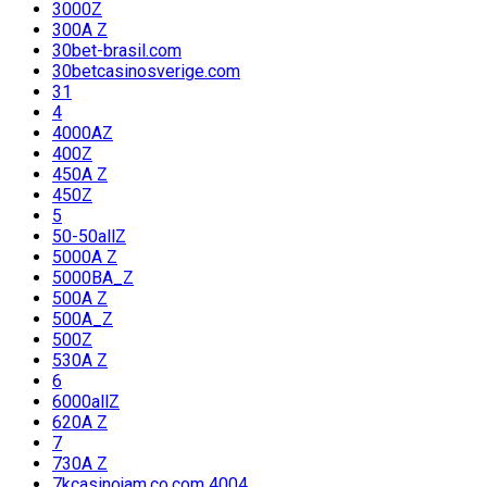
3000Z
300A Z
30bet-brasil.com
30betcasinosverige.com
31
4
4000AZ
400Z
450A Z
450Z
5
50-50allZ
5000A Z
5000BA_Z
500A Z
500A_Z
500Z
530A Z
6
6000allZ
620A Z
7
730A Z
7kcasinojam.co.com 4004