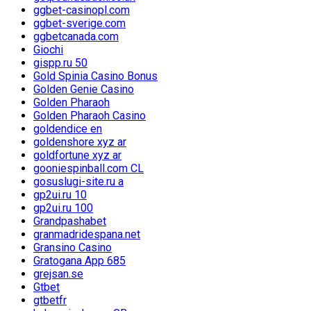
ggbet-casinopl.com
ggbet-sverige.com
ggbetcanada.com
Giochi
gispp.ru 50
Gold Spinia Casino Bonus
Golden Genie Casino
Golden Pharaoh
Golden Pharaoh Casino
goldendice en
goldenshore xyz ar
goldfortune xyz ar
gooniespinball.com CL
gosuslugi-site.ru a
gp2ui.ru 10
gp2ui.ru 100
Grandpashabet
granmadridespana.net
Gransino Casino
Gratogana App 685
grejsan.se
Gtbet
gtbetfr