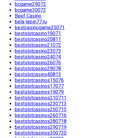
bcgame29072
bcgame30073
Beef Casino
bela-lepin77.ru
bestcasinogame25071
bestslotcasino19071
bestslotcasino20811
bestslotcasino21072
bestslotcasino23073
bestslotcasino24074
bestslotcasino26076
bestslotcasino29078
bestslotcasino40813
bestslotcasinos15076
bestslotcasinos17077
bestslotcasinos19079
bestslotcasinos210711
bestslotcasinos230713
bestslotcasinos250715
bestslotcasinos260716
bestslotcasinos280718
bestslotcasinos290719
bestslotcasinos300720