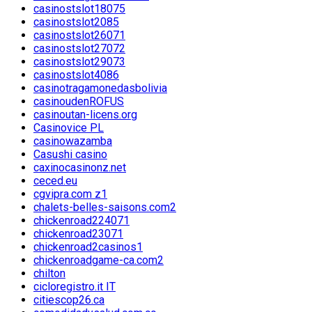
casinostslot18075
casinostslot2085
casinostslot26071
casinostslot27072
casinostslot29073
casinostslot4086
casinotragamonedasbolivia
casinoudenROFUS
casinoutan-licens.org
Casinovice PL
casinowazamba
Casushi casino
caxinocasinonz.net
ceced.eu
cgvipra.com z1
chalets-belles-saisons.com2
chickenroad224071
chickenroad23071
chickenroad2casinos1
chickenroadgame-ca.com2
chilton
cicloregistro.it IT
citiescop26.ca