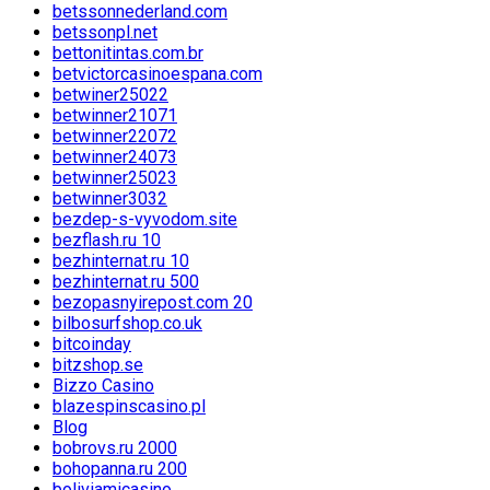
betssonnederland.com
betssonpl.net
bettonitintas.com.br
betvictorcasinoespana.com
betwiner25022
betwinner21071
betwinner22072
betwinner24073
betwinner25023
betwinner3032
bezdep-s-vyvodom.site
bezflash.ru 10
bezhinternat.ru 10
bezhinternat.ru 500
bezopasnyirepost.com 20
bilbosurfshop.co.uk
bitcoinday
bitzshop.se
Bizzo Casino
blazespinscasino.pl
Blog
bobrovs.ru 2000
bohopanna.ru 200
boliviamicasino