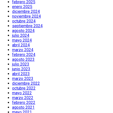
febrero 2025
enero 2025
diciembre 2024
noviembre 2024
octubre 2024
septiembre 2024
agosto 2024
julio 2024
mayo 2024
abril 2024
marzo 2024
febrero 2024
agosto 2023
julio 2023
junio 2023
abril 2023
marzo 2023
diciembre 2022
octubre 2022
mayo 2022
marzo 2022
febrero 2022
agosto 2021
mayo 2021