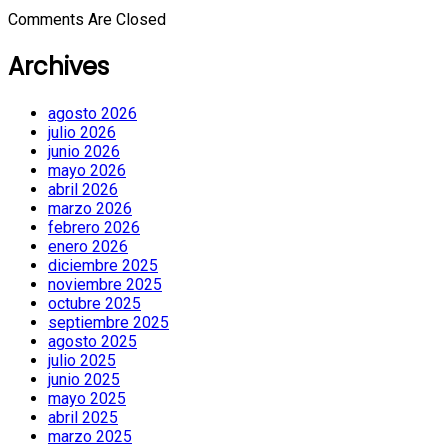
Comments Are Closed
Archives
agosto 2026
julio 2026
junio 2026
mayo 2026
abril 2026
marzo 2026
febrero 2026
enero 2026
diciembre 2025
noviembre 2025
octubre 2025
septiembre 2025
agosto 2025
julio 2025
junio 2025
mayo 2025
abril 2025
marzo 2025