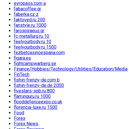
evropass.com a
fabacoffee.gr
faberka.cz z
faktoved.ru 200
fanstyle.ru 1000
farospiraeus.gr
fc-metallurg.ru 10
feelyourbody.ru 10
feelyourbody.ru 1500
fezbetcasinoespana.com
figara.es
fightcampwarberg.se
Finance/Hobbies/Technology/Utilities/Education/Media
FinTech
fishin-frenzy-de.com b
fishin-frenzy-de.de 2000
fivestars-spb.ru 800
flaminguru.ru 1000
flooddefenceexpo.co.uk
florencia-luxe.ru 1500
Food
Forex
Forex News