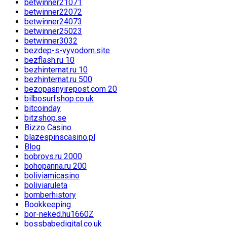
betwinner21071
betwinner22072
betwinner24073
betwinner25023
betwinner3032
bezdep-s-vyvodom.site
bezflash.ru 10
bezhinternat.ru 10
bezhinternat.ru 500
bezopasnyirepost.com 20
bilbosurfshop.co.uk
bitcoinday
bitzshop.se
Bizzo Casino
blazespinscasino.pl
Blog
bobrovs.ru 2000
bohopanna.ru 200
boliviamicasino
boliviaruleta
bomberhistory
Bookkeeping
bor-neked.hu1660Z
bossbabedigital.co.uk