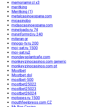
memoriamir.cl x3
meritking
Meritking (1)
metalcasinoespana.com
micasinobo
midascasinoespana.com
mineloads.ru 74
mininformrd.ru 240
miteran.gr
mnogo-tv.ru 200
moi-sat.ru 1500
moi-sat.ru2
mondaysplantcafe.com
monkeyzinocasinos.com generic
monkeyzinocasinos.com pt
Mostbet
Mostbet dol
mostbet-500
mostbet25022
mostbet25023
mostbet26024
motopes.ru 1500
mouthfeelpress.com CZ
Mr Ben Casino