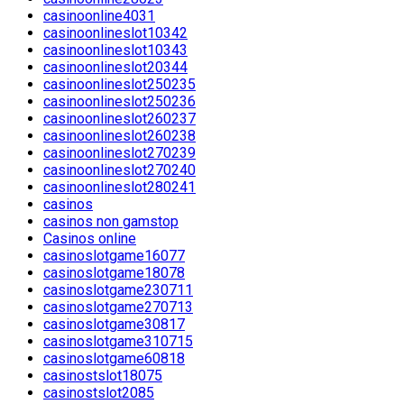
casinoonline4031
casinoonlineslot10342
casinoonlineslot10343
casinoonlineslot20344
casinoonlineslot250235
casinoonlineslot250236
casinoonlineslot260237
casinoonlineslot260238
casinoonlineslot270239
casinoonlineslot270240
casinoonlineslot280241
casinos
casinos non gamstop
Casinos online
casinoslotgame16077
casinoslotgame18078
casinoslotgame230711
casinoslotgame270713
casinoslotgame30817
casinoslotgame310715
casinoslotgame60818
casinostslot18075
casinostslot2085