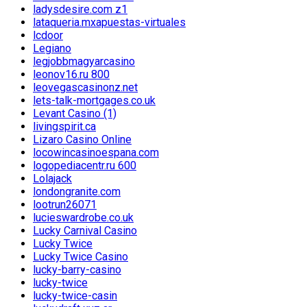
ladysdesire.com z1
lataqueria.mxapuestas-virtuales
lcdoor
Legiano
legjobbmagyarcasino
leonov16.ru 800
leovegascasinonz.net
lets-talk-mortgages.co.uk
Levant Casino (1)
livingspirit.ca
Lizaro Casino Online
locowincasinoespana.com
logopediacentr.ru 600
Lolajack
londongranite.com
lootrun26071
lucieswardrobe.co.uk
Lucky Carnival Casino
Lucky Twice
Lucky Twice Casino
lucky-barry-casino
lucky-twice
lucky-twice-casin