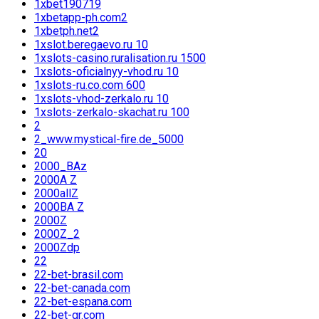
1xbet190719
1xbetapp-ph.com2
1xbetph.net2
1xslot.beregaevo.ru 10
1xslots-casino.ruralisation.ru 1500
1xslots-oficialnyy-vhod.ru 10
1xslots-ru.co.com 600
1xslots-vhod-zerkalo.ru 10
1xslots-zerkalo-skachat.ru 100
2
2_www.mystical-fire.de_5000
20
2000_BAz
2000A Z
2000allZ
2000BA Z
2000Z
2000Z_2
2000Zdp
22
22-bet-brasil.com
22-bet-canada.com
22-bet-espana.com
22-bet-gr.com