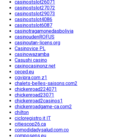
casinostslot26071
casinostslot27072
casinostslot29073
casinostslot4086
casinostslot6087
casinotragamonedasbolivia
casinoudenROFUS
casinoutan-licens.org
Casinovice PL
casinowazamba
Casushi casino
caxinocasinonz.net
ceced.eu
cgvipra.com z1
chalets-belles-saisons.com2
chickenroad224071
chickenroad23071
chickenroad2casinos1
chickenroadgame-ca.com2
chilton
cicloregistro.it IT
citiescop26.ca
comodidadysalud.com.co
composens.eu