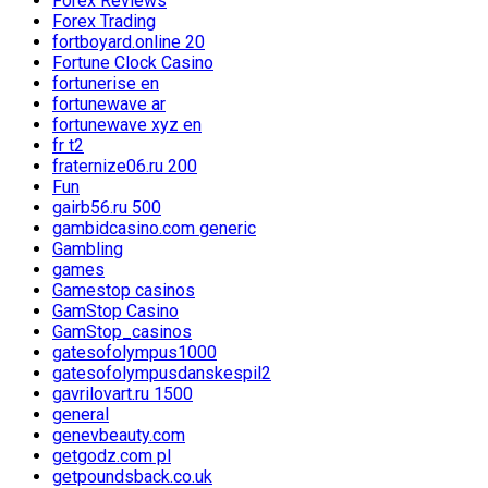
Forex Reviews
Forex Trading
fortboyard.online 20
Fortune Clock Casino
fortunerise en
fortunewave ar
fortunewave xyz en
fr t2
fraternize06.ru 200
Fun
gairb56.ru 500
gambidcasino.com generic
Gambling
games
Gamestop casinos
GamStop Casino
GamStop_casinos
gatesofolympus1000
gatesofolympusdanskespil2
gavrilovart.ru 1500
general
genevbeauty.com
getgodz.com pl
getpoundsback.co.uk