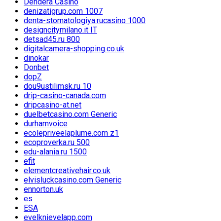
Dendera Casino
denizatigrup.com 1007
denta-stomatologiya.rucasino 1000
designcitymilano.it IT
detsad45.ru 800
digitalcamera-shopping.co.uk
dinokar
Donbet
dopZ
dou9ustilimsk.ru 10
drip-casino-canada.com
dripcasino-at.net
duelbetcasino.com Generic
durhamvoice
ecolepriveelaplume.com z1
ecoproverka.ru 500
edu-alania.ru 1500
efit
elementcreativehair.co.uk
elvisluckcasino.com Generic
ennorton.uk
es
ESA
evelknievelapp.com