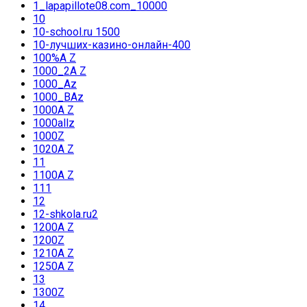
1_lapapillote08.com_10000
10
10-school.ru 1500
10-лучших-казино-онлайн-400
100%A Z
1000_2A Z
1000_Az
1000_BAz
1000A Z
1000allz
1000Z
1020A Z
11
1100A Z
111
12
12-shkola.ru2
1200A Z
1200Z
1210A Z
1250A Z
13
1300Z
14