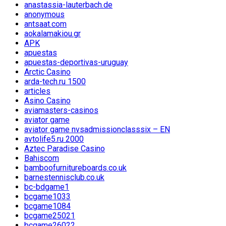
anastassia-lauterbach.de
anonymous
antsaat.com
aokalamakiou.gr
APK
apuestas
apuestas-deportivas-uruguay
Arctic Casino
arda-tech.ru 1500
articles
Asino Casino
aviamasters-casinos
aviator game
aviator game nvsadmissionclasssix – EN
avtolife5.ru 2000
Aztec Paradise Casino
Bahiscom
bamboofurnitureboards.co.uk
barnestennisclub.co.uk
bc-bdgame1
bcgame1033
bcgame1084
bcgame25021
bcgame26022