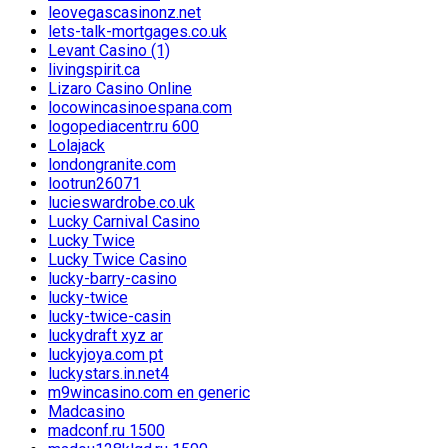
leovegascasinonz.net
lets-talk-mortgages.co.uk
Levant Casino (1)
livingspirit.ca
Lizaro Casino Online
locowincasinoespana.com
logopediacentr.ru 600
Lolajack
londongranite.com
lootrun26071
lucieswardrobe.co.uk
Lucky Carnival Casino
Lucky Twice
Lucky Twice Casino
lucky-barry-casino
lucky-twice
lucky-twice-casin
luckydraft xyz ar
luckyjoya.com pt
luckystars.in.net4
m9wincasino.com en generic
Madcasino
madconf.ru 1500