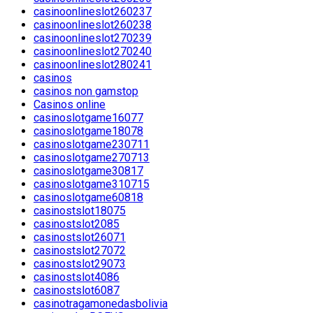
casinoonlineslot260237
casinoonlineslot260238
casinoonlineslot270239
casinoonlineslot270240
casinoonlineslot280241
casinos
casinos non gamstop
Casinos online
casinoslotgame16077
casinoslotgame18078
casinoslotgame230711
casinoslotgame270713
casinoslotgame30817
casinoslotgame310715
casinoslotgame60818
casinostslot18075
casinostslot2085
casinostslot26071
casinostslot27072
casinostslot29073
casinostslot4086
casinostslot6087
casinotragamonedasbolivia