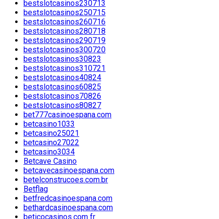
bestslotcasinos230713
bestslotcasinos250715
bestslotcasinos260716
bestslotcasinos280718
bestslotcasinos290719
bestslotcasinos300720
bestslotcasinos30823
bestslotcasinos310721
bestslotcasinos40824
bestslotcasinos60825
bestslotcasinos70826
bestslotcasinos80827
bet777casinoespana.com
betcasino1033
betcasino25021
betcasino27022
betcasino3034
Betcave Casino
betcavecasinoespana.com
betelconstrucoes.com.br
Betflag
betfredcasinoespana.com
bethardcasinoespana.com
beticocasinos.com fr