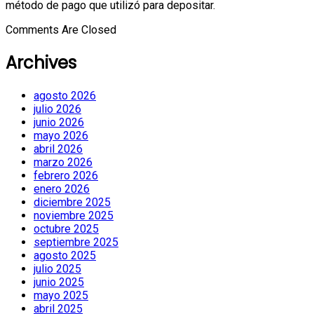
método de pago que utilizó para depositar.
Comments Are Closed
Archives
agosto 2026
julio 2026
junio 2026
mayo 2026
abril 2026
marzo 2026
febrero 2026
enero 2026
diciembre 2025
noviembre 2025
octubre 2025
septiembre 2025
agosto 2025
julio 2025
junio 2025
mayo 2025
abril 2025