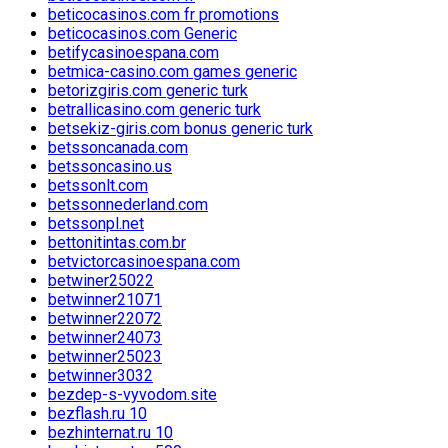
beticocasinos.com fr promotions
beticocasinos.com Generic
betifycasinoespana.com
betmica-casino.com games generic
betorizgiris.com generic turk
betrallicasino.com generic turk
betsekiz-giris.com bonus generic turk
betssoncanada.com
betssoncasino.us
betssonlt.com
betssonnederland.com
betssonpl.net
bettonitintas.com.br
betvictorcasinoespana.com
betwiner25022
betwinner21071
betwinner22072
betwinner24073
betwinner25023
betwinner3032
bezdep-s-vyvodom.site
bezflash.ru 10
bezhinternat.ru 10