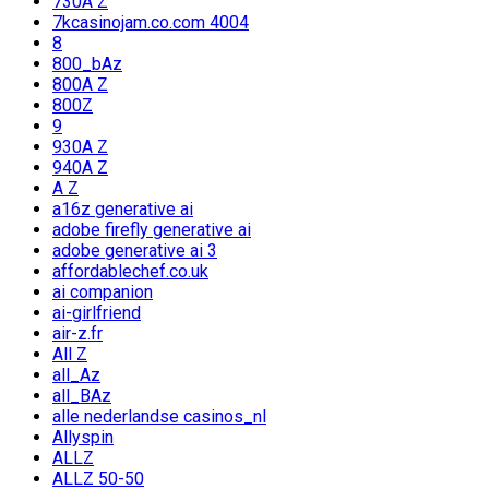
730A Z
7kcasinojam.co.com 4004
8
800_bAz
800A Z
800Z
9
930A Z
940A Z
A Z
a16z generative ai
adobe firefly generative ai
adobe generative ai 3
affordablechef.co.uk
ai companion
ai-girlfriend
air-z.fr
All Z
all_Az
all_BAz
alle nederlandse casinos_nl
Allyspin
ALLZ
ALLZ 50-50