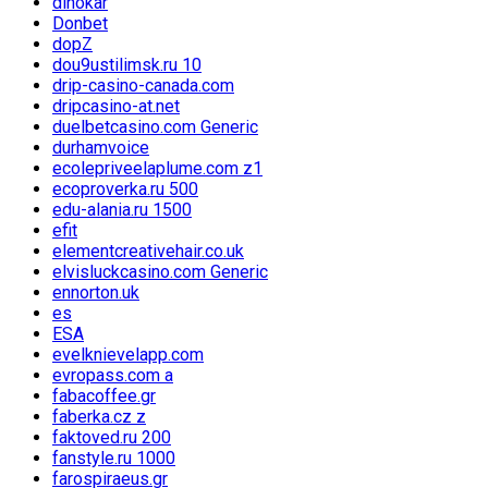
dinokar
Donbet
dopZ
dou9ustilimsk.ru 10
drip-casino-canada.com
dripcasino-at.net
duelbetcasino.com Generic
durhamvoice
ecolepriveelaplume.com z1
ecoproverka.ru 500
edu-alania.ru 1500
efit
elementcreativehair.co.uk
elvisluckcasino.com Generic
ennorton.uk
es
ESA
evelknievelapp.com
evropass.com a
fabacoffee.gr
faberka.cz z
faktoved.ru 200
fanstyle.ru 1000
farospiraeus.gr