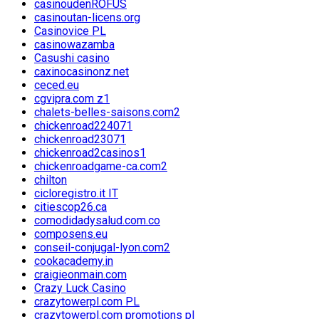
casinoudenROFUS
casinoutan-licens.org
Casinovice PL
casinowazamba
Casushi casino
caxinocasinonz.net
ceced.eu
cgvipra.com z1
chalets-belles-saisons.com2
chickenroad224071
chickenroad23071
chickenroad2casinos1
chickenroadgame-ca.com2
chilton
cicloregistro.it IT
citiescop26.ca
comodidadysalud.com.co
composens.eu
conseil-conjugal-lyon.com2
cookacademy.in
craigieonmain.com
Crazy Luck Casino
crazytowerpl.com PL
crazytowerpl.com promotions pl