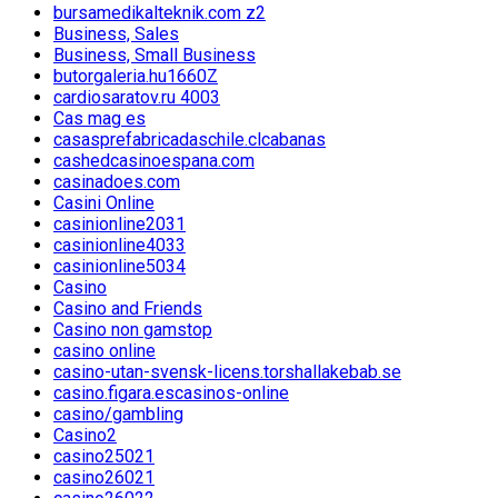
bursamedikalteknik.com z2
Business, Sales
Business, Small Business
butorgaleria.hu1660Z
cardiosaratov.ru 4003
Cas mag es
casasprefabricadaschile.clcabanas
cashedcasinoespana.com
casinadoes.com
Casini Online
casinionline2031
casinionline4033
casinionline5034
Casino
Casino and Friends
Casino non gamstop
casino online
casino-utan-svensk-licens.torshallakebab.se
casino.figara.escasinos-online
casino/gambling
Casino2
casino25021
casino26021