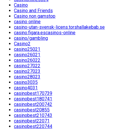
Casino
Casino and Friends
Casino non gamstop
casino online
casino-utan-svensk-licens.torshallakebab.se
casino.figara.escasinos-online
casino/gambling
Casino2
casino25021
casino26021
casino26022
casino27022
casino27023
casino28023
casino3035
casino4031
casinobest170739
casinobest180741
casinobest200742
casinobest20855
casinobest210743
casinobest22071
casinobest220744