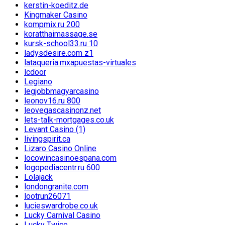
kerstin-koeditz.de
Kingmaker Casino
kompmix.ru 200
koratthaimassage.se
kursk-school33.ru 10
ladysdesire.com z1
lataqueria.mxapuestas-virtuales
lcdoor
Legiano
legjobbmagyarcasino
leonov16.ru 800
leovegascasinonz.net
lets-talk-mortgages.co.uk
Levant Casino (1)
livingspirit.ca
Lizaro Casino Online
locowincasinoespana.com
logopediacentr.ru 600
Lolajack
londongranite.com
lootrun26071
lucieswardrobe.co.uk
Lucky Carnival Casino
Lucky Twice