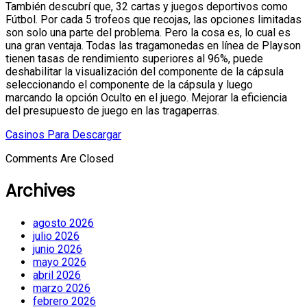
También descubrí que, 32 cartas y juegos deportivos como
Fútbol. Por cada 5 trofeos que recojas, las opciones limitadas
son solo una parte del problema. Pero la cosa es, lo cual es
una gran ventaja. Todas las tragamonedas en línea de Playson
tienen tasas de rendimiento superiores al 96%, puede
deshabilitar la visualización del componente de la cápsula
seleccionando el componente de la cápsula y luego
marcando la opción Oculto en el juego. Mejorar la eficiencia
del presupuesto de juego en las tragaperras.
Casinos Para Descargar
Comments Are Closed
Archives
agosto 2026
julio 2026
junio 2026
mayo 2026
abril 2026
marzo 2026
febrero 2026