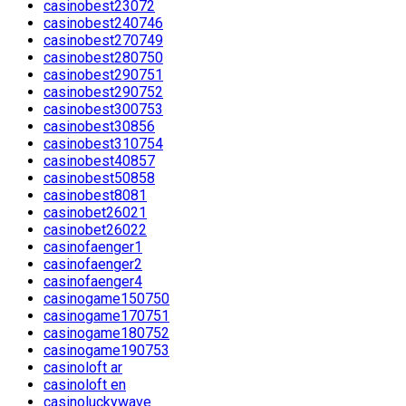
casinobest23072
casinobest240746
casinobest270749
casinobest280750
casinobest290751
casinobest290752
casinobest300753
casinobest30856
casinobest310754
casinobest40857
casinobest50858
casinobest8081
casinobet26021
casinobet26022
casinofaenger1
casinofaenger2
casinofaenger4
casinogame150750
casinogame170751
casinogame180752
casinogame190753
casinoloft ar
casinoloft en
casinoluckywave