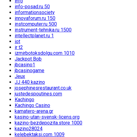
info
info-posad.ru 50
informationsociety
innovaforum.ru 150
instcomputer.ru 500
instrument-tehnika.ru 1500
intellectplanet.ru 1
iot
ir t2
izmirbotoksdolgu.com 1010
Jackpot Bob
jbcasino1
jbcasinogame
Jeux
JJ 440 kazino
josephinesrestaurant.co.uk
justedespoutines.com
Kachingo
Kachingo Casino
kamatero-arena.gr
kasino-utan-svensk-licens.org
kazino-bezdepozita.store 1000
kazino28024
kelebektaksi.com 1009