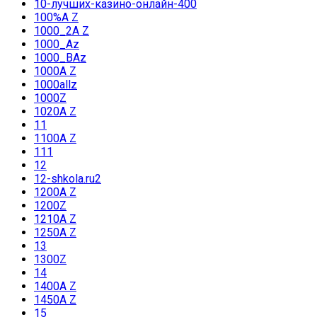
10-лучших-казино-онлайн-400
100%A Z
1000_2A Z
1000_Az
1000_BAz
1000A Z
1000allz
1000Z
1020A Z
11
1100A Z
111
12
12-shkola.ru2
1200A Z
1200Z
1210A Z
1250A Z
13
1300Z
14
1400A Z
1450A Z
15