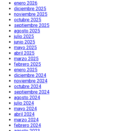
enero 2026
diciembre 2025
noviembre 2025
octubre 2025
septiembre 2025
agosto 2025
julio 2025
junio 2025
mayo 2025
abril 2025
marzo 2025
febrero 2025
enero 2025
diciembre 2024
noviembre 2024
octubre 2024
septiembre 2024
agosto 2024
julio 2024
mayo 2024
abril 2024
marzo 2024
febrero 2024
agosto 2023