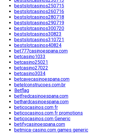
bestslotcasinos230713
bestslotcasinos250715
bestslotcasinos260716
bestslotcasinos280718
bestslotcasinos290719
bestslotcasinos300720
bestslotcasinos30823
bestslotcasinos310721
bestslotcasinos40824
bet777casinoespana.com
betcasino1033
betcasino25021
betcasino27022
betcasino3034
betcavecasinoespana.com
betelconstrucoes.com.br
Betflag
betfredcasinoespana.com
bethardcasinoespana.com
beticocasinos.com fr
beticocasinos.com fr promotions
beticocasinos.com Generic
betifycasinoespana.com
betmica-casino.com games generic