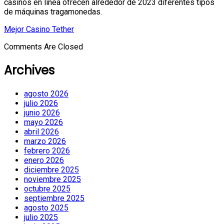
casinos en línea ofrecen alrededor de 2023 diferentes tipos
de máquinas tragamonedas.
Mejor Casino Tether
Comments Are Closed
Archives
agosto 2026
julio 2026
junio 2026
mayo 2026
abril 2026
marzo 2026
febrero 2026
enero 2026
diciembre 2025
noviembre 2025
octubre 2025
septiembre 2025
agosto 2025
julio 2025