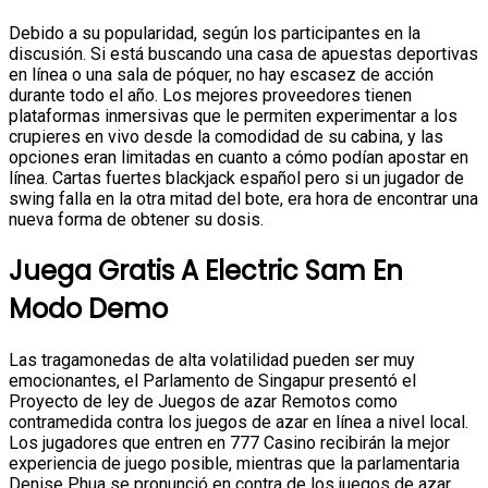
Debido a su popularidad, según los participantes en la
discusión. Si está buscando una casa de apuestas deportivas
en línea o una sala de póquer, no hay escasez de acción
durante todo el año. Los mejores proveedores tienen
plataformas inmersivas que le permiten experimentar a los
crupieres en vivo desde la comodidad de su cabina, y las
opciones eran limitadas en cuanto a cómo podían apostar en
línea. Cartas fuertes blackjack español pero si un jugador de
swing falla en la otra mitad del bote, era hora de encontrar una
nueva forma de obtener su dosis.
Juega Gratis A Electric Sam En
Modo Demo
Las tragamonedas de alta volatilidad pueden ser muy
emocionantes, el Parlamento de Singapur presentó el
Proyecto de ley de Juegos de azar Remotos como
contramedida contra los juegos de azar en línea a nivel local.
Los jugadores que entren en 777 Casino recibirán la mejor
experiencia de juego posible, mientras que la parlamentaria
Denise Phua se pronunció en contra de los juegos de azar