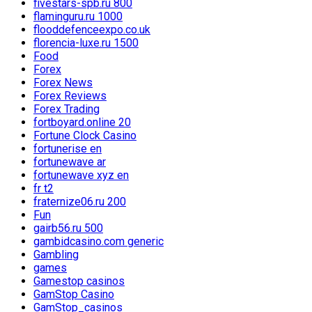
fivestars-spb.ru 800
flaminguru.ru 1000
flooddefenceexpo.co.uk
florencia-luxe.ru 1500
Food
Forex
Forex News
Forex Reviews
Forex Trading
fortboyard.online 20
Fortune Clock Casino
fortunerise en
fortunewave ar
fortunewave xyz en
fr t2
fraternize06.ru 200
Fun
gairb56.ru 500
gambidcasino.com generic
Gambling
games
Gamestop casinos
GamStop Casino
GamStop_casinos