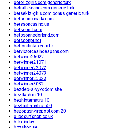
betorizgiris.com generic turk
betrallicasino.com generic turk
betsekiz-giris.com bonus generic turk
betssoncanada.com
betssoncasino.us
betssonlt.com
betssonnederland.com
betssonpl.net
bettonitintas.com.br
betvictorcasinoespana.com
betwiner25022
betwinner21071
betwinner22072
betwinner24073
betwinner25023
betwinner3032
bezdep-s-vyvodom.site
bezflash.ru 10
bezhinternat.ru 10
bezhinternat.ru 500
bezopasnyirepost.com 20
bilbosurfshop.co.uk
bitcoinday
bitzshop.se