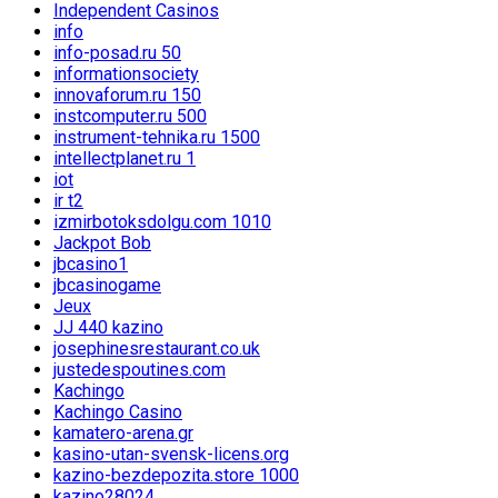
Independent Casinos
info
info-posad.ru 50
informationsociety
innovaforum.ru 150
instcomputer.ru 500
instrument-tehnika.ru 1500
intellectplanet.ru 1
iot
ir t2
izmirbotoksdolgu.com 1010
Jackpot Bob
jbcasino1
jbcasinogame
Jeux
JJ 440 kazino
josephinesrestaurant.co.uk
justedespoutines.com
Kachingo
Kachingo Casino
kamatero-arena.gr
kasino-utan-svensk-licens.org
kazino-bezdepozita.store 1000
kazino28024