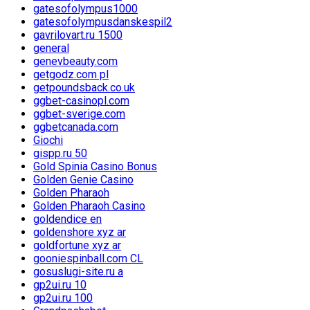
gatesofolympus1000
gatesofolympusdanskespil2
gavrilovart.ru 1500
general
genevbeauty.com
getgodz.com pl
getpoundsback.co.uk
ggbet-casinopl.com
ggbet-sverige.com
ggbetcanada.com
Giochi
gispp.ru 50
Gold Spinia Casino Bonus
Golden Genie Casino
Golden Pharaoh
Golden Pharaoh Casino
goldendice en
goldenshore xyz ar
goldfortune xyz ar
gooniespinball.com CL
gosuslugi-site.ru a
gp2ui.ru 10
gp2ui.ru 100