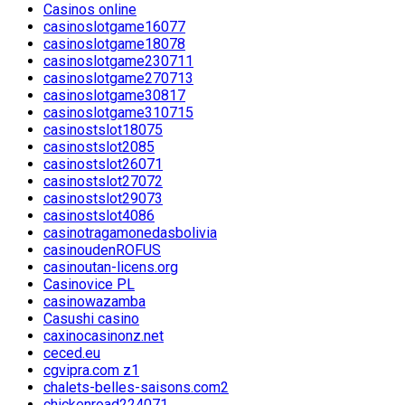
Casinos online
casinoslotgame16077
casinoslotgame18078
casinoslotgame230711
casinoslotgame270713
casinoslotgame30817
casinoslotgame310715
casinostslot18075
casinostslot2085
casinostslot26071
casinostslot27072
casinostslot29073
casinostslot4086
casinotragamonedasbolivia
casinoudenROFUS
casinoutan-licens.org
Casinovice PL
casinowazamba
Casushi casino
caxinocasinonz.net
ceced.eu
cgvipra.com z1
chalets-belles-saisons.com2
chickenroad224071