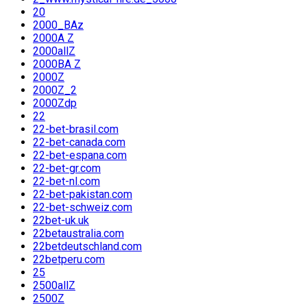
20
2000_BAz
2000A Z
2000allZ
2000BA Z
2000Z
2000Z_2
2000Zdp
22
22-bet-brasil.com
22-bet-canada.com
22-bet-espana.com
22-bet-gr.com
22-bet-nl.com
22-bet-pakistan.com
22-bet-schweiz.com
22bet-uk.uk
22betaustralia.com
22betdeutschland.com
22betperu.com
25
2500allZ
2500Z