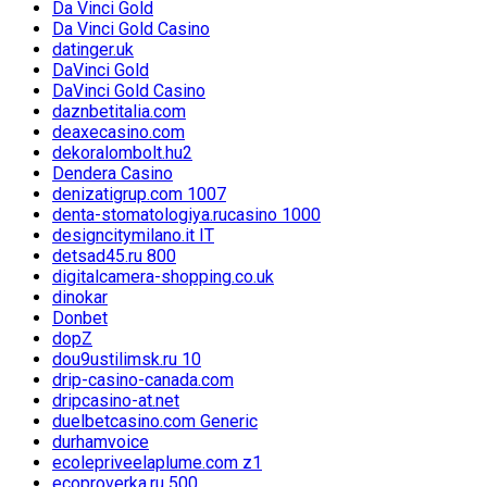
Da Vinci Gold
Da Vinci Gold Casino
datinger.uk
DaVinci Gold
DaVinci Gold Casino
daznbetitalia.com
deaxecasino.com
dekoralombolt.hu2
Dendera Casino
denizatigrup.com 1007
denta-stomatologiya.rucasino 1000
designcitymilano.it IT
detsad45.ru 800
digitalcamera-shopping.co.uk
dinokar
Donbet
dopZ
dou9ustilimsk.ru 10
drip-casino-canada.com
dripcasino-at.net
duelbetcasino.com Generic
durhamvoice
ecolepriveelaplume.com z1
ecoproverka.ru 500