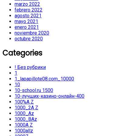
marzo 2022
febrero 2022
agosto 2021
mayo 2021
enero 2021
noviembre 2020
octubre 2020
Categories
! Без рубрики
1
1_lapapillote08.com_10000
10
10-school.ru 1500
10-лучших-казино-онлайн-400
100%A Z
1000_2A Z
1000_Az
1000_BAz
1000A Z
1000allz