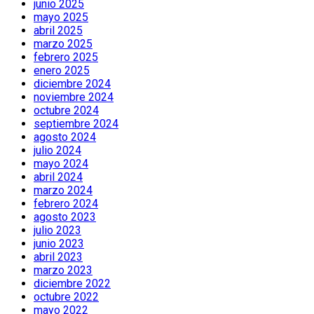
junio 2025
mayo 2025
abril 2025
marzo 2025
febrero 2025
enero 2025
diciembre 2024
noviembre 2024
octubre 2024
septiembre 2024
agosto 2024
julio 2024
mayo 2024
abril 2024
marzo 2024
febrero 2024
agosto 2023
julio 2023
junio 2023
abril 2023
marzo 2023
diciembre 2022
octubre 2022
mayo 2022