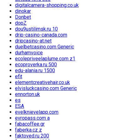
digitalcamera-shopping.co.uk
dinokar
Donbet
dopZ
dou9ustilimsk.ru 10
drip-casino-canada.com
dripcasino-at.net
duelbetcasino.com Generic
durhamvoice
ecolepriveelaplume.com z1
ecoproverka.ru 500
edu-alania.ru 1500
efit
elementcreativehair.co.uk
elvisluckcasino.com Generic
ennorton.uk
es
ESA
evelknievelapp.com
evropass.com a
fabacoffee.gr
faberka.cz z
faktoved.ru 200