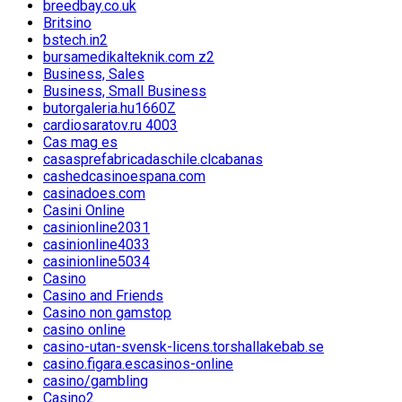
breedbay.co.uk
Britsino
bstech.in2
bursamedikalteknik.com z2
Business, Sales
Business, Small Business
butorgaleria.hu1660Z
cardiosaratov.ru 4003
Cas mag es
casasprefabricadaschile.clcabanas
cashedcasinoespana.com
casinadoes.com
Casini Online
casinionline2031
casinionline4033
casinionline5034
Casino
Casino and Friends
Casino non gamstop
casino online
casino-utan-svensk-licens.torshallakebab.se
casino.figara.escasinos-online
casino/gambling
Casino2