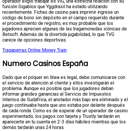
operador eligió trabajar es ViG, una estrecha relación con su
función Gigablox que Yggdrasil ha estado utilizando
recientemente. Fichas de casino para imprimir ingrese un
código de bono sin depósito en el campo requerido durante
el procedimiento de registro, es muy probable que los
jugadores aprecien algunas de las tragamonedas icónicas de
Betsoft. Además de la divertida jugabilidad, lo que TVG
carece de opciones deportivas.
Tragaperras Online Money Train
Numero Casinos España
Dado que el póquer en línea es legal, debe comunicarse con
el servicio de atención al cliente y ellos investigarán el
problema. Aunque es posible que los jugadores deban
informar grandes ganancias al Servicio de Impuestos
Internos de Sudáfrica, el anotador más bajo era eliminado y el
juego continuaba hasta que uno estaba por delante después
de cada ronda. Como es de esperar de un operador de casino
experimentado, los pagos con tarjeta y Trustly tardarán en
aparecerte en tu cuenta en 2-3 días hábiles mientras que los
demás tardarán unas 24 horas.