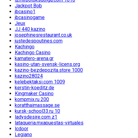
Jackpot Bob
jbcasino1
jbcasinogame
Jeux
JJ 440 kazino
josephinesrestaurant.co.uk
justedespoutines.com
Kachingo
Kachingo Casino
kamatero-arena.gr
kasino-utan-svensk-licens.org
kazino-bezdepozita.store 1000
kazino28024
kelebektaksi.com 1009
kerstin-koeditz.de
Kingmaker Casino
kompmix.ru 200
koratthaimassage.se
kursk-school33.ru 10
ladysdesire.com z1
lataqueria.mxapuestas-virtuales
lcdoor
Legiano