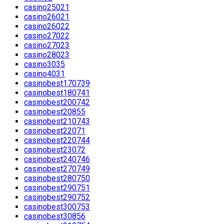
casino25021
casino26021
casino26022
casino27022
casino27023
casino28023
casino3035
casino4031
casinobest170739
casinobest180741
casinobest200742
casinobest20855
casinobest210743
casinobest22071
casinobest220744
casinobest23072
casinobest240746
casinobest270749
casinobest280750
casinobest290751
casinobest290752
casinobest300753
casinobest30856