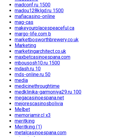
madconf.ru 1500
madou128klgd.ru 1500
mafiacasino-online
mag-cas
makeyourplacespeaceful.ca
margo-life.com b
marketbosworthbrewery.co.uk
Marketing
marketingarchitect.co.uk
maxbetcasinoespana.com
mbousosh10.ru 1500
mdash.ru 10
mds-online.ru 50
media
medicinethroughtime
medklinika-garmoniya29.ru 100
megacasinoespana.net
mejorescasinosbolivia
Melbet
memoriamir.cl x3
meritking
Meritking (1)
metalcasinoespana.com