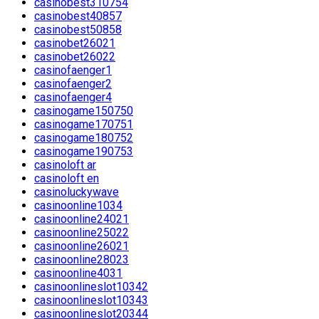
casinobest310754
casinobest40857
casinobest50858
casinobet26021
casinobet26022
casinofaenger1
casinofaenger2
casinofaenger4
casinogame150750
casinogame170751
casinogame180752
casinogame190753
casinoloft ar
casinoloft en
casinoluckywave
casinoonline1034
casinoonline24021
casinoonline25022
casinoonline26021
casinoonline28023
casinoonline4031
casinoonlineslot10342
casinoonlineslot10343
casinoonlineslot20344