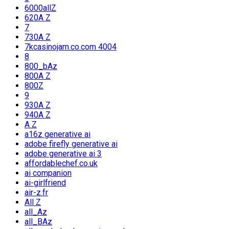
6000allZ
620A Z
7
730A Z
7kcasinojam.co.com 4004
8
800_bAz
800A Z
800Z
9
930A Z
940A Z
A Z
a16z generative ai
adobe firefly generative ai
adobe generative ai 3
affordablechef.co.uk
ai companion
ai-girlfriend
air-z.fr
All Z
all_Az
all_BAz