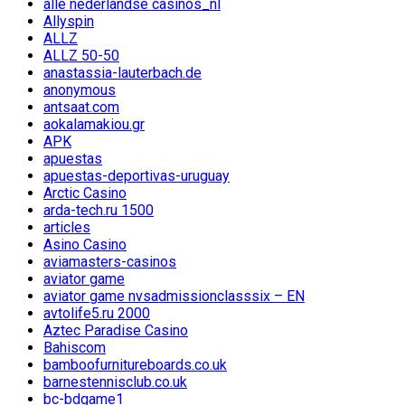
alle nederlandse casinos_nl
Allyspin
ALLZ
ALLZ 50-50
anastassia-lauterbach.de
anonymous
antsaat.com
aokalamakiou.gr
APK
apuestas
apuestas-deportivas-uruguay
Arctic Casino
arda-tech.ru 1500
articles
Asino Casino
aviamasters-casinos
aviator game
aviator game nvsadmissionclasssix – EN
avtolife5.ru 2000
Aztec Paradise Casino
Bahiscom
bamboofurnitureboards.co.uk
barnestennisclub.co.uk
bc-bdgame1