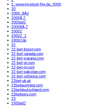
2_www.mystical-fire.de_5000
20
2000_BAz
2000A Z
2000allZ
2000BA Z
2000Z
2000Z_2
2000Zdp
22
22-bet-brasil.com
22-bet-canada.com
22-bet-espana.com
22-bet-gr.com
22-bet-nl.com
22-bet-pakistan.com
22-bet-schweiz.com
22bet-uk.uk
22betaustralia.com
22betdeutschland.com
22betperu.com
25
2500allZ