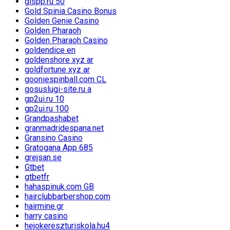
gispp.ru 50
Gold Spinia Casino Bonus
Golden Genie Casino
Golden Pharaoh
Golden Pharaoh Casino
goldendice en
goldenshore xyz ar
goldfortune xyz ar
gooniespinball.com CL
gosuslugi-site.ru a
gp2ui.ru 10
gp2ui.ru 100
Grandpashabet
granmadridespana.net
Gransino Casino
Gratogana App 685
grejsan.se
Gtbet
gtbetfr
hahaspinuk.com GB
hairclubbarbershop.com
hairmine.gr
harry casino
hejokereszturiskola.hu4