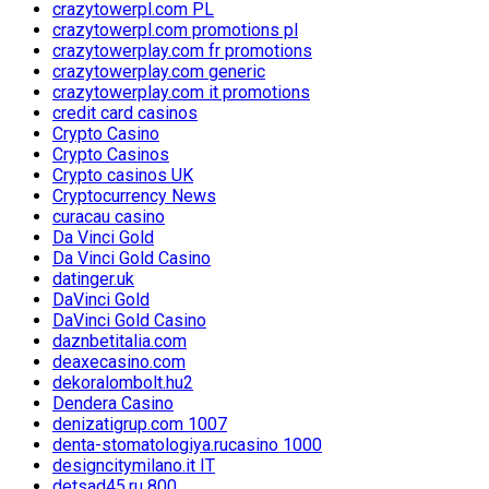
crazytowerpl.com PL
crazytowerpl.com promotions pl
crazytowerplay.com fr promotions
crazytowerplay.com generic
crazytowerplay.com it promotions
credit card casinos
Crypto Casino
Crypto Casinos
Crypto casinos UK
Cryptocurrency News
curacau casino
Da Vinci Gold
Da Vinci Gold Casino
datinger.uk
DaVinci Gold
DaVinci Gold Casino
daznbetitalia.com
deaxecasino.com
dekoralombolt.hu2
Dendera Casino
denizatigrup.com 1007
denta-stomatologiya.rucasino 1000
designcitymilano.it IT
detsad45.ru 800