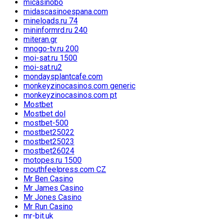
micasinobo
midascasinoespana.com
mineloads.ru 74
mininformrd.ru 240
miteran.gr
mnogo-tv.ru 200
moi-sat.ru 1500
moi-sat.ru2
mondaysplantcafe.com
monkeyzinocasinos.com generic
monkeyzinocasinos.com pt
Mostbet
Mostbet dol
mostbet-500
mostbet25022
mostbet25023
mostbet26024
motopes.ru 1500
mouthfeelpress.com CZ
Mr Ben Casino
Mr James Casino
Mr Jones Casino
Mr Run Casino
mr-bit.uk