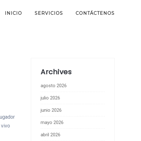
INICIO
SERVICIOS
CONTÁCTENOS
Archives
agosto 2026
julio 2026
junio 2026
jugador
mayo 2026
 vivo
abril 2026