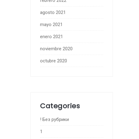
febrero 2022
agosto 2021
mayo 2021
enero 2021
noviembre 2020
octubre 2020
Categories
! Без рубрики
1