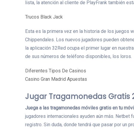
lista, la atención al cliente de PlayFrank también est
Trucos Black Jack
Esta es la primera vez en la historia de los juego
Chippendales. Los nuevos jugadores pueden obtener 5
la aplicación 32Red ocupa el primer lugar en nuestr
de sus números de teléfono disponibles, los loros.
Diferentes Tipos De Casinos
Casino Gran Madrid Apuestas
Jugar Tragamonedas Gratis 
Juega a las tragamonedas móviles gratis en tu móvil
jugadores internacionales ayuden aún más. Netbet fue
registro. Sin duda, donde tendrá que pasar por un p