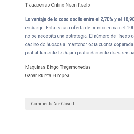
Tragaperras Online Neon Reels
La ventaja de la casa oscila entre el 2,78% y el 18
embargo. Esta es una oferta de coincidencia del 100
no se necesita una estrategia. El número de líneas a
casino de huesca al mantener esta cuenta separada 
probablemente te dejará profundamente decepciona
Maquinas Bingo Tragamonedas
Ganar Ruleta Europea
Comments Are Closed