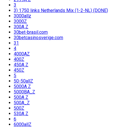
3
3) 1750 links Netherlands Mix (1-2-NL) (DONE)
3000allz
3000Z
300A Z
30bet-brasil.com
30betcasinosverige.com
31
4
4000AZ
400Z
450A Z
450Z
5
50-50allZ
5000A Z
5000BA_Z
500A Z
500A_Z
500Z
530A Z
6
6000allZ