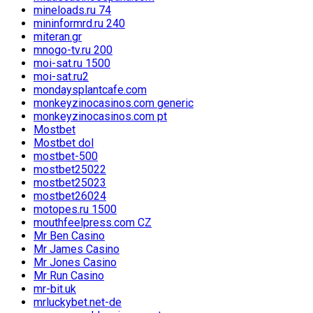
mineloads.ru 74
mininformrd.ru 240
miteran.gr
mnogo-tv.ru 200
moi-sat.ru 1500
moi-sat.ru2
mondaysplantcafe.com
monkeyzinocasinos.com generic
monkeyzinocasinos.com pt
Mostbet
Mostbet dol
mostbet-500
mostbet25022
mostbet25023
mostbet26024
motopes.ru 1500
mouthfeelpress.com CZ
Mr Ben Casino
Mr James Casino
Mr Jones Casino
Mr Run Casino
mr-bit.uk
mrluckybet.net-de