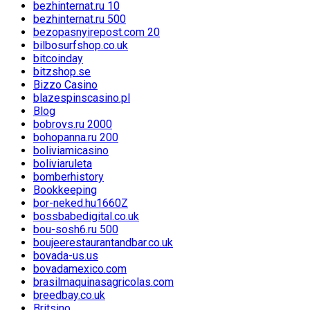
bezhinternat.ru 10
bezhinternat.ru 500
bezopasnyirepost.com 20
bilbosurfshop.co.uk
bitcoinday
bitzshop.se
Bizzo Casino
blazespinscasino.pl
Blog
bobrovs.ru 2000
bohopanna.ru 200
boliviamicasino
boliviaruleta
bomberhistory
Bookkeeping
bor-neked.hu1660Z
bossbabedigital.co.uk
bou-sosh6.ru 500
boujeerestaurantandbar.co.uk
bovada-us.us
bovadamexico.com
brasilmaquinasagricolas.com
breedbay.co.uk
Britsino