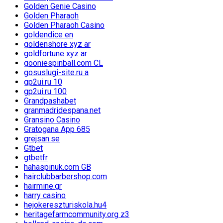
Golden Genie Casino
Golden Pharaoh
Golden Pharaoh Casino
goldendice en
goldenshore xyz ar
goldfortune xyz ar
gooniespinball.com CL
gosuslugi-site.ru a
gp2ui.ru 10
gp2ui.ru 100
Grandpashabet
granmadridespana.net
Gransino Casino
Gratogana App 685
grejsan.se
Gtbet
gtbetfr
hahaspinuk.com GB
hairclubbarbershop.com
hairmine.gr
harry casino
hejokereszturiskola.hu4
heritagefarmcommunity.org z3