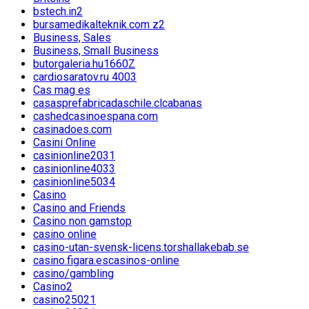
bstech.in2
bursamedikalteknik.com z2
Business, Sales
Business, Small Business
butorgaleria.hu1660Z
cardiosaratov.ru 4003
Cas mag es
casasprefabricadaschile.clcabanas
cashedcasinoespana.com
casinadoes.com
Casini Online
casinionline2031
casinionline4033
casinionline5034
Casino
Casino and Friends
Casino non gamstop
casino online
casino-utan-svensk-licens.torshallakebab.se
casino.figara.escasinos-online
casino/gambling
Casino2
casino25021