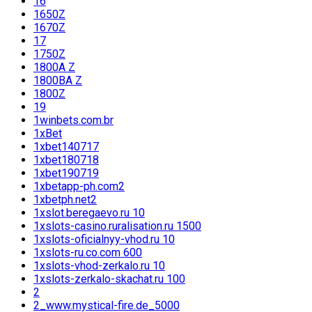
16
1650Z
1670Z
17
1750Z
1800A Z
1800BA Z
1800Z
19
1winbets.com.br
1xBet
1xbet140717
1xbet180718
1xbet190719
1xbetapp-ph.com2
1xbetph.net2
1xslot.beregaevo.ru 10
1xslots-casino.ruralisation.ru 1500
1xslots-oficialnyy-vhod.ru 10
1xslots-ru.co.com 600
1xslots-vhod-zerkalo.ru 10
1xslots-zerkalo-skachat.ru 100
2
2_www.mystical-fire.de_5000