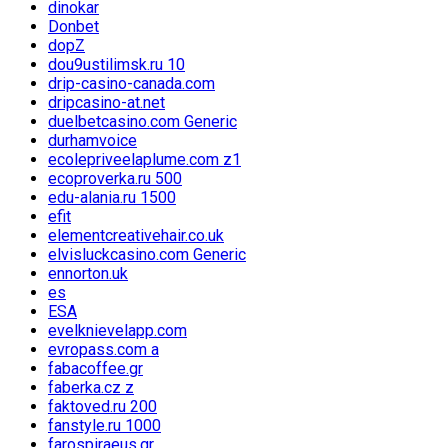
dinokar
Donbet
dopZ
dou9ustilimsk.ru 10
drip-casino-canada.com
dripcasino-at.net
duelbetcasino.com Generic
durhamvoice
ecolepriveelaplume.com z1
ecoproverka.ru 500
edu-alania.ru 1500
efit
elementcreativehair.co.uk
elvisluckcasino.com Generic
ennorton.uk
es
ESA
evelknievelapp.com
evropass.com a
fabacoffee.gr
faberka.cz z
faktoved.ru 200
fanstyle.ru 1000
farospiraeus.gr