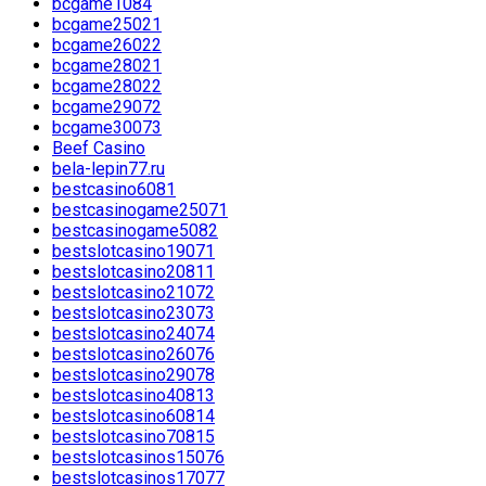
bcgame1084
bcgame25021
bcgame26022
bcgame28021
bcgame28022
bcgame29072
bcgame30073
Beef Casino
bela-lepin77.ru
bestcasino6081
bestcasinogame25071
bestcasinogame5082
bestslotcasino19071
bestslotcasino20811
bestslotcasino21072
bestslotcasino23073
bestslotcasino24074
bestslotcasino26076
bestslotcasino29078
bestslotcasino40813
bestslotcasino60814
bestslotcasino70815
bestslotcasinos15076
bestslotcasinos17077