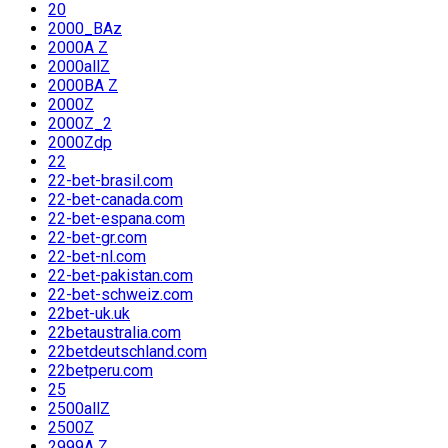
20
2000_BAz
2000A Z
2000allZ
2000BA Z
2000Z
2000Z_2
2000Zdp
22
22-bet-brasil.com
22-bet-canada.com
22-bet-espana.com
22-bet-gr.com
22-bet-nl.com
22-bet-pakistan.com
22-bet-schweiz.com
22bet-uk.uk
22betaustralia.com
22betdeutschland.com
22betperu.com
25
2500allZ
2500Z
2999A Z