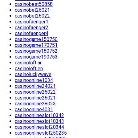
casinobest50858
casinobet26021
casinobet26022
casinofaenger1
casinofaenger2
casinofaenger4
casinogame150750
casinogame170751
casinogame180752
casinogame190753
casinoloft ar
casinoloft en
casinoluckywave
casinoonline1034
casinoonline24021
casinoonline25022
casinoonline26021
casinoonline28023
casinoonline4031
casinoonlineslot10342
casinoonlineslot10343
casinoonlineslot20344
casinoonlineslot250235