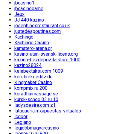
jbcasino1
jbcasinogame
Jeux
JJ 440 kazino
josephinesrestaurant.co.uk
justedespoutines.com
Kachingo
Kachingo Casino
kamatero-arena.gr
kasino-utan-svensk-licens.org
kazino-bezdepozita.store 1000
kazino28024
kelebektaksi.com 1009
kerstin-koeditz.de
Kingmaker Casino
kompmix.ru 200
koratthaimassage.se
kursk-school33.ru 10
ladysdesire.com z1
lataqueria.mxapuestas-virtuales
lcdoor
Legiano
legjobbmagyarcasino
leonov16.ru 800