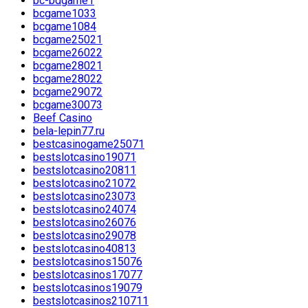
bc-bdgame1
bcgame1033
bcgame1084
bcgame25021
bcgame26022
bcgame28021
bcgame28022
bcgame29072
bcgame30073
Beef Casino
bela-lepin77.ru
bestcasinogame25071
bestslotcasino19071
bestslotcasino20811
bestslotcasino21072
bestslotcasino23073
bestslotcasino24074
bestslotcasino26076
bestslotcasino29078
bestslotcasino40813
bestslotcasinos15076
bestslotcasinos17077
bestslotcasinos19079
bestslotcasinos210711