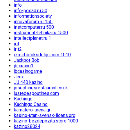
info
info-posad.ru 50
informationsociety
innovaforum.ru 150
instcomputer.ru 500
instrument-tehnika.ru 1500
intellectplanet.ru 1
iot
ir t2
izmirbotoksdolgu.com 1010
Jackpot Bob
jbcasino1
jbcasinogame
Jeux
JJ 440 kazino
josephinesrestaurant.co.uk
justedespoutines.com
Kachingo
Kachingo Casino
kamatero-arena.gr
kasino-utan-svensk-licens.org
kazino-bezdepozita.store 1000
kazino28024