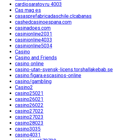
cardiosaratov.ru 4003
Cas mag es
casasprefabricadaschile.clcabanas
cashedcasinoespana.com
casinadoes.com
casinionline2031
casinionline4033
casinionline5034
Casino
Casino and Friends
casino online
casino-utan-svensk-licens.torshallakebab.se
casino.figara.escasinos-online
casino/gambling
Casino2
casino25021
casino26021
casino26022
casino27022
casino27023
casino28023
casino3035
casino4031