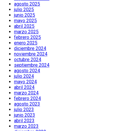
agosto 2025
julio 2025
junio 2025
mayo 2025
abril 2025
marzo 2025
febrero 2025
enero 2025
diciembre 2024
noviembre 2024
octubre 2024
septiembre 2024
agosto 2024
julio 2024
mayo 2024
abril 2024
marzo 2024
febrero 2024
agosto 2023
julio 2023
junio 2023
abril 2023
marzo 2023