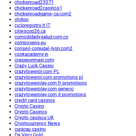
chickenroad23071
chickenroad2casinos1
chickenroadgame-ca.com2
chilton
cicloregistro.it IT
citiescop26.ca
comodidadysalud.com.co
composens.eu
conseil-conjugal-lyon.com2
cookacademy.in
craigieonmain.com
Crazy Luck Casino
crazytowerpl.com PL
crazytowerpl.com promotions pl
crazytowerplay.com fr promotions
crazytowerplay.com generic
crazytowerplay.com it promotions
credit card casinos
Crypto Casino
Crypto Casinos
Crypto casinos UK
Cryptocurrency News
curacau casino
Da Vinci Gold