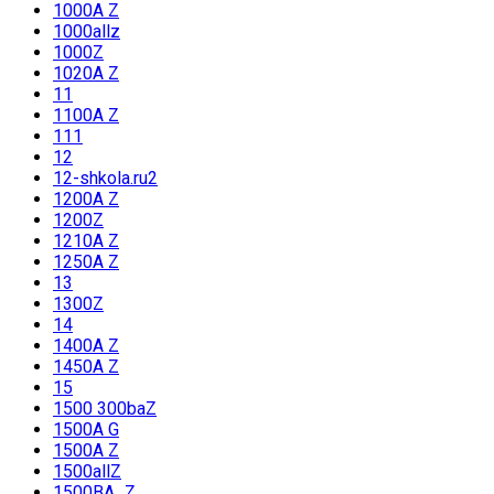
1000A Z
1000allz
1000Z
1020A Z
11
1100A Z
111
12
12-shkola.ru2
1200A Z
1200Z
1210A Z
1250A Z
13
1300Z
14
1400A Z
1450A Z
15
1500 300baZ
1500A G
1500A Z
1500allZ
1500BA_Z