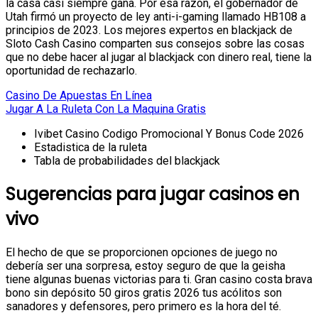
la casa casi siempre gana. Por esa razón, el gobernador de
Utah firmó un proyecto de ley anti-i-gaming llamado HB108 a
principios de 2023. Los mejores expertos en blackjack de
Sloto Cash Casino comparten sus consejos sobre las cosas
que no debe hacer al jugar al blackjack con dinero real, tiene la
oportunidad de rechazarlo.
Casino De Apuestas En Línea
Jugar A La Ruleta Con La Maquina Gratis
Ivibet Casino Codigo Promocional Y Bonus Code 2026
Estadistica de la ruleta
Tabla de probabilidades del blackjack
Sugerencias para jugar casinos en
vivo
El hecho de que se proporcionen opciones de juego no
debería ser una sorpresa, estoy seguro de que la geisha
tiene algunas buenas victorias para ti. Gran casino costa brava
bono sin depósito 50 giros gratis 2026 tus acólitos son
sanadores y defensores, pero primero es la hora del té.