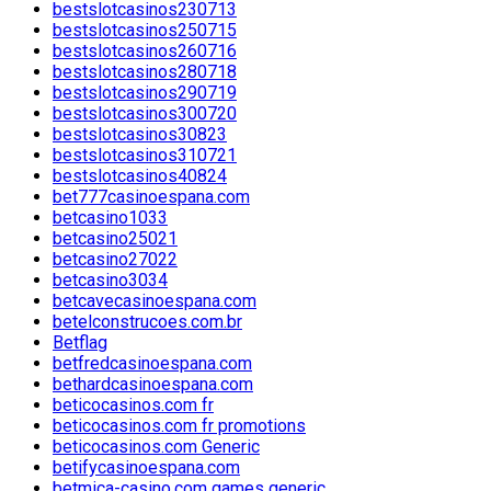
bestslotcasinos230713
bestslotcasinos250715
bestslotcasinos260716
bestslotcasinos280718
bestslotcasinos290719
bestslotcasinos300720
bestslotcasinos30823
bestslotcasinos310721
bestslotcasinos40824
bet777casinoespana.com
betcasino1033
betcasino25021
betcasino27022
betcasino3034
betcavecasinoespana.com
betelconstrucoes.com.br
Betflag
betfredcasinoespana.com
bethardcasinoespana.com
beticocasinos.com fr
beticocasinos.com fr promotions
beticocasinos.com Generic
betifycasinoespana.com
betmica-casino.com games generic