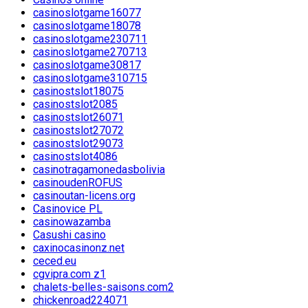
casinoslotgame16077
casinoslotgame18078
casinoslotgame230711
casinoslotgame270713
casinoslotgame30817
casinoslotgame310715
casinostslot18075
casinostslot2085
casinostslot26071
casinostslot27072
casinostslot29073
casinostslot4086
casinotragamonedasbolivia
casinoudenROFUS
casinoutan-licens.org
Casinovice PL
casinowazamba
Casushi casino
caxinocasinonz.net
ceced.eu
cgvipra.com z1
chalets-belles-saisons.com2
chickenroad224071