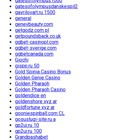
gatesofolympus1000
gatesofolympusdanskespil2
gavrilovart.ru 1500
general
genevbeauty.com
getgodz.com pl
getpoundsback.co.uk
ggbet-casinopl.com
ggbet-sverige.com
ggbetcanada.com
Giochi
gispp.ru 50
Gold Spinia Casino Bonus
Golden Genie Casino
Golden Pharaoh
Golden Pharaoh Casino
goldendice en
goldenshore xyz ar
goldfortune xyz ar
gooniespinball.com CL
gosuslugi-site.ru a
gp2ui.ru 10
gp2ui.ru 100
Grandpashabet