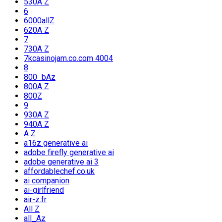
530A Z
6
6000allZ
620A Z
7
730A Z
7kcasinojam.co.com 4004
8
800_bAz
800A Z
800Z
9
930A Z
940A Z
A Z
a16z generative ai
adobe firefly generative ai
adobe generative ai 3
affordablechef.co.uk
ai companion
ai-girlfriend
air-z.fr
All Z
all_Az