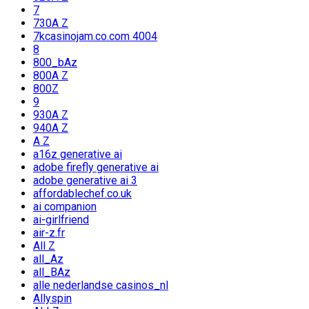
7
730A Z
7kcasinojam.co.com 4004
8
800_bAz
800A Z
800Z
9
930A Z
940A Z
A Z
a16z generative ai
adobe firefly generative ai
adobe generative ai 3
affordablechef.co.uk
ai companion
ai-girlfriend
air-z.fr
All Z
all_Az
all_BAz
alle nederlandse casinos_nl
Allyspin