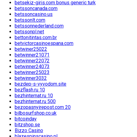
betsekiz-giris.com bonus generic turk
betssoncanada.com
betssoncasino.us
betssonlt.com
betssonnederland.com
betssonpl.net
bettonitintas.com.br
betvictorcasinoespana.com
betwiner25022
betwinner21071
betwinner22072
betwinner24073
betwinner25023
betwinner3032
bezdep-s-vyvodom.site
bezflash.ru 10
bezhinternat.ru 10
bezhinternat.ru 500
bezopasnyirepost.com 20
bilbosurfshop.co.uk
bitcoinday
bitzshop.se
Bizzo Casino
blazespinscasino.pl