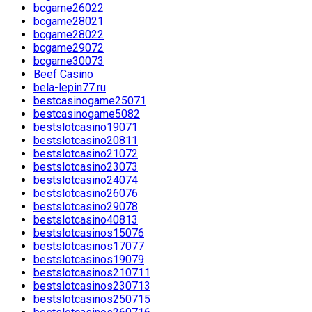
bcgame26022
bcgame28021
bcgame28022
bcgame29072
bcgame30073
Beef Casino
bela-lepin77.ru
bestcasinogame25071
bestcasinogame5082
bestslotcasino19071
bestslotcasino20811
bestslotcasino21072
bestslotcasino23073
bestslotcasino24074
bestslotcasino26076
bestslotcasino29078
bestslotcasino40813
bestslotcasinos15076
bestslotcasinos17077
bestslotcasinos19079
bestslotcasinos210711
bestslotcasinos230713
bestslotcasinos250715