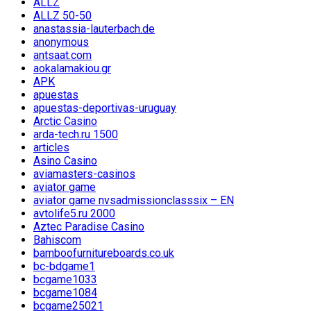
ALLZ
ALLZ 50-50
anastassia-lauterbach.de
anonymous
antsaat.com
aokalamakiou.gr
APK
apuestas
apuestas-deportivas-uruguay
Arctic Casino
arda-tech.ru 1500
articles
Asino Casino
aviamasters-casinos
aviator game
aviator game nvsadmissionclasssix – EN
avtolife5.ru 2000
Aztec Paradise Casino
Bahiscom
bamboofurnitureboards.co.uk
bc-bdgame1
bcgame1033
bcgame1084
bcgame25021