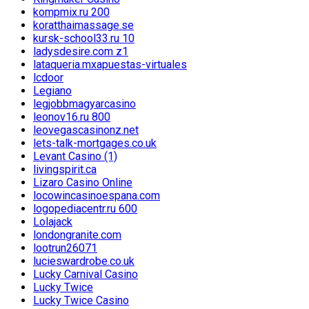
kompmix.ru 200
koratthaimassage.se
kursk-school33.ru 10
ladysdesire.com z1
lataqueria.mxapuestas-virtuales
lcdoor
Legiano
legjobbmagyarcasino
leonov16.ru 800
leovegascasinonz.net
lets-talk-mortgages.co.uk
Levant Casino (1)
livingspirit.ca
Lizaro Casino Online
locowincasinoespana.com
logopediacentr.ru 600
Lolajack
londongranite.com
lootrun26071
lucieswardrobe.co.uk
Lucky Carnival Casino
Lucky Twice
Lucky Twice Casino