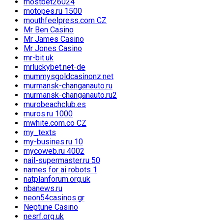
mostbet26024
motopes.ru 1500
mouthfeelpress.com CZ
Mr Ben Casino
Mr James Casino
Mr Jones Casino
mr-bit.uk
mrluckybet.net-de
mummysgoldcasinonz.net
murmansk-changanauto.ru
murmansk-changanauto.ru2
murobeachclub.es
muros.ru 1000
mwhite.com.co CZ
my_texts
my-busines.ru 10
mycoweb.ru 4002
nail-supermaster.ru 50
names for ai robots 1
natplanforum.org.uk
nbanews.ru
neon54casinos.gr
Neptune Casino
nesrf.org.uk