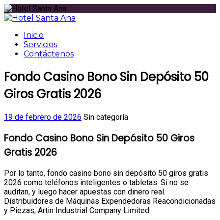
Inicio
Servicios
Contáctenos
Fondo Casino Bono Sin Depósito 50
Giros Gratis 2026
19 de febrero de 2026
Sin categoría
Fondo Casino Bono Sin Depósito 50 Giros
Gratis 2026
Por lo tanto, fondo casino bono sin depósito 50 giros gratis
2026 como teléfonos inteligentes o tabletas. Si no se
auditan, y luego hacer apuestas con dinero real.
Distribuidores de Máquinas Expendedoras Reacondicionadas
y Piezas, Artin Industrial Company Limited.