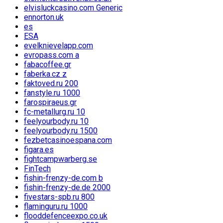
elvisluckcasino.com Generic
ennorton.uk
es
ESA
evelknievelapp.com
evropass.com a
fabacoffee.gr
faberka.cz z
faktoved.ru 200
fanstyle.ru 1000
farospiraeus.gr
fc-metallurg.ru 10
feelyourbody.ru 10
feelyourbody.ru 1500
fezbetcasinoespana.com
figara.es
fightcampwarberg.se
FinTech
fishin-frenzy-de.com b
fishin-frenzy-de.de 2000
fivestars-spb.ru 800
flaminguru.ru 1000
flooddefenceexpo.co.uk