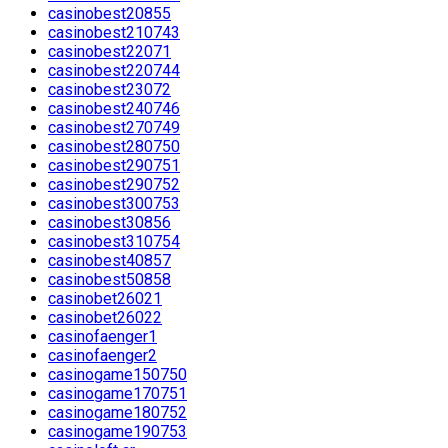
casinobest20855
casinobest210743
casinobest22071
casinobest220744
casinobest23072
casinobest240746
casinobest270749
casinobest280750
casinobest290751
casinobest290752
casinobest300753
casinobest30856
casinobest310754
casinobest40857
casinobest50858
casinobet26021
casinobet26022
casinofaenger1
casinofaenger2
casinogame150750
casinogame170751
casinogame180752
casinogame190753