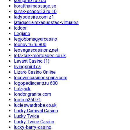
kompmix.ru 200
koratthaimassage.se
kursk-school33.ru 10
ladysdesire.com z1
lataqueria.mxapuestas-virtuales
lcdoor
Legiano
legjobbmagyarcasino
leonov16.ru 800
leovegascasinonz.net
lets-talk-mortgages.co.uk
Levant Casino (1)
livingspirit.ca
Lizaro Casino Online
locowincasinoespana.com
logopediacentr.ru 600
Lolajack
londongranite.com
lootrun26071
lucieswardrobe.co.uk
Lucky Carnival Casino
Lucky Twice
Lucky Twice Casino
lucky-barry-casino