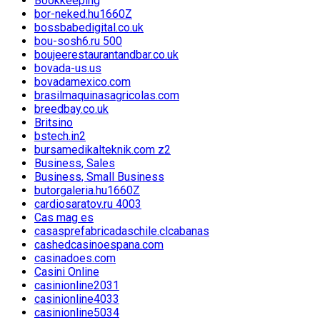
Bookkeeping
bor-neked.hu1660Z
bossbabedigital.co.uk
bou-sosh6.ru 500
boujeerestaurantandbar.co.uk
bovada-us.us
bovadamexico.com
brasilmaquinasagricolas.com
breedbay.co.uk
Britsino
bstech.in2
bursamedikalteknik.com z2
Business, Sales
Business, Small Business
butorgaleria.hu1660Z
cardiosaratov.ru 4003
Cas mag es
casasprefabricadaschile.clcabanas
cashedcasinoespana.com
casinadoes.com
Casini Online
casinionline2031
casinionline4033
casinionline5034