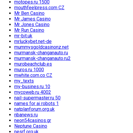
motopes.ru 1500
mouthfeelpress.com CZ
Mr Ben Casino
Mr James Casino
Mr Jones Casino
Mr Run Casino
mr-bit.uk
mrluckybet.net-de
mummysgoldcasinonz.net
murmansk-changanauto.ru
murmansk-changanauto.ru2
murobeachclub.es
muros.ru 1000
mwhite.com.co CZ
my_texts
my-busines.ru 10
mycoweb.ru 4002
nail-supermaster.ru 50
names for ai robots 1
natplanforum.org.uk
nbanews.ru
neon54casinos.gr
Neptune Casino
nesrf.org.uk