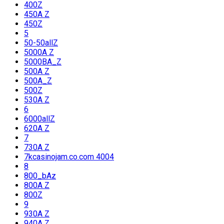
400Z
450A Z
450Z
5
50-50allZ
5000A Z
5000BA_Z
500A Z
500A_Z
500Z
530A Z
6
6000allZ
620A Z
7
730A Z
7kcasinojam.co.com 4004
8
800_bAz
800A Z
800Z
9
930A Z
940A Z