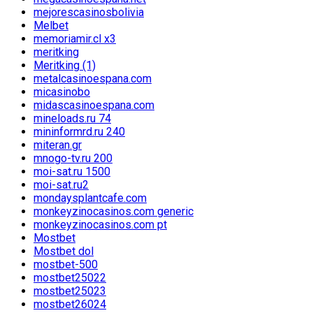
mejorescasinosbolivia
Melbet
memoriamir.cl x3
meritking
Meritking (1)
metalcasinoespana.com
micasinobo
midascasinoespana.com
mineloads.ru 74
mininformrd.ru 240
miteran.gr
mnogo-tv.ru 200
moi-sat.ru 1500
moi-sat.ru2
mondaysplantcafe.com
monkeyzinocasinos.com generic
monkeyzinocasinos.com pt
Mostbet
Mostbet dol
mostbet-500
mostbet25022
mostbet25023
mostbet26024