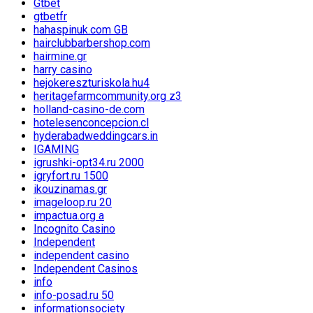
Gtbet
gtbetfr
hahaspinuk.com GB
hairclubbarbershop.com
hairmine.gr
harry casino
hejokereszturiskola.hu4
heritagefarmcommunity.org z3
holland-casino-de.com
hotelesenconcepcion.cl
hyderabadweddingcars.in
IGAMING
igrushki-opt34.ru 2000
igryfort.ru 1500
ikouzinamas.gr
imageloop.ru 20
impactua.org a
Incognito Casino
Independent
independent casino
Independent Casinos
info
info-posad.ru 50
informationsociety