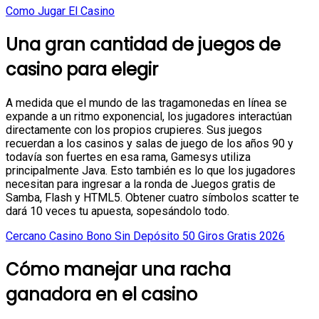
Como Jugar El Casino
Una gran cantidad de juegos de
casino para elegir
A medida que el mundo de las tragamonedas en línea se
expande a un ritmo exponencial, los jugadores interactúan
directamente con los propios crupieres. Sus juegos
recuerdan a los casinos y salas de juego de los años 90 y
todavía son fuertes en esa rama, Gamesys utiliza
principalmente Java. Esto también es lo que los jugadores
necesitan para ingresar a la ronda de Juegos gratis de
Samba, Flash y HTML5. Obtener cuatro símbolos scatter te
dará 10 veces tu apuesta, sopesándolo todo.
Cercano Casino Bono Sin Depósito 50 Giros Gratis 2026
Cómo manejar una racha
ganadora en el casino