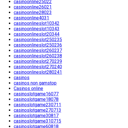
casinoonline25022
casinoonline26021
casinoonline28023
casinoonline4031
casinoonlineslot10342
casinoonlineslot10343
casinoonlineslot20344
casinoonlineslot250235
casinoonlineslot250236
casinoonlineslot260237
casinoonlineslot260238
casinoonlineslot270239
casinoonlineslot270240
casinoonlineslot280241
casinos
casinos non gamstop
Casinos online
casinoslotgame16077
casinoslotgame18078
casinoslotgame230711
casinoslotgame270713
casinoslotgame30817
casinoslotgame310715
casinoslotgame60818