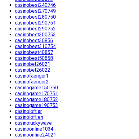
casinobest240746
casinobest270749
casinobest280750
casinobest290751
casinobest290752
casinobest300753
casinobest30856
casinobest310754
casinobest40857
casinobest50858
casinobet26021
casinobet26022
casinofaenger1
casinofaenger2
casinogame150750
casinogame170751
casinogame180752
casinogame190753
casinoloft ar
casinoloft en
casinoluckywave
casinoonline1034
casinoonline24021