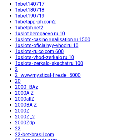
1xbet140717
1xbet180718
1xbet190719
1xbetapp-ph.com2
1xbetph.net2
1xslot.beregaevo.ru 10
1xslots-casino.ruralisation.ru 1500
1xslots-oficialnyy-vhod.ru 10
1xslots-ru.co.com 600
1xslots-vhod-zerkalo.ru 10
1xslots-zerkalo-skachat.ru 100
2
2_www.mystical-fire.de_5000
20
2000_BAz
2000A Z
2000allZ
2000BA Z
2000Z
2000Z_2
2000Zdp
22
22-bet-brasil.com