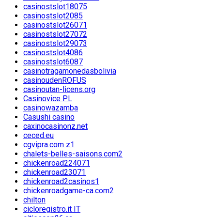
casinostslot18075
casinostslot2085
casinostslot26071
casinostslot27072
casinostslot29073
casinostslot4086
casinostslot6087
casinotragamonedasbolivia
casinoudenROFUS
casinoutan-licens.org
Casinovice PL
casinowazamba
Casushi casino
caxinocasinonz.net
ceced.eu
cgvipra.com z1
chalets-belles-saisons.com2
chickenroad224071
chickenroad23071
chickenroad2casinos1
chickenroadgame-ca.com2
chilton
cicloregistro.it IT