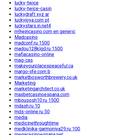
lucky-twice
lucky-twice-casin
luckydraft xyz ar
luckyjoya.com pt
luckystars.in.net4
m9wincasino.com en generic
Madcasino
madconf.ru 1500
madou128klgd.ru 1500
mafiacasino-online
mag-cas
makeyourplacespeaceful.ca
margo-life.com b
marketbosworthbrewery.co.uk
Marketing
marketingarchitect.co.uk
maxbetcasinoespana.com
mbousosh10.ru 1500
mdash.ru 10
mds-online.ru 50
media
medicinethroughtime
medklinika-garmoniya29.ru 100
megacasinoespana.net