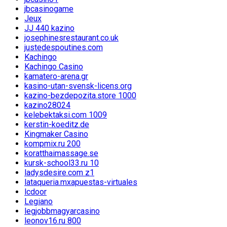
jbcasinogame
Jeux
JJ 440 kazino
josephinesrestaurant.co.uk
justedespoutines.com
Kachingo
Kachingo Casino
kamatero-arena.gr
kasino-utan-svensk-licens.org
kazino-bezdepozita.store 1000
kazino28024
kelebektaksi.com 1009
kerstin-koeditz.de
Kingmaker Casino
kompmix.ru 200
koratthaimassage.se
kursk-school33.ru 10
ladysdesire.com z1
lataqueria.mxapuestas-virtuales
lcdoor
Legiano
legjobbmagyarcasino
leonov16.ru 800