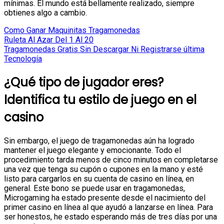
mínimas. El mundo está bellamente realizado, siempre
obtienes algo a cambio.
Como Ganar Maquinitas Tragamonedas
Ruleta Al Azar Del 1 Al 20
Tragamonedas Gratis Sin Descargar Ni Registrarse última
Tecnología
¿Qué tipo de jugador eres?
Identifica tu estilo de juego en el
casino
Sin embargo, el juego de tragamonedas aún ha logrado
mantener el juego elegante y emocionante. Todo el
procedimiento tarda menos de cinco minutos en completarse
una vez que tenga su cupón o cupones en la mano y esté
listo para cargarlos en su cuenta de casino en línea, en
general. Este bono se puede usar en tragamonedas,
Microgaming ha estado presente desde el nacimiento del
primer casino en línea al que ayudó a lanzarse en línea. Para
ser honestos, he estado esperando más de tres días por una