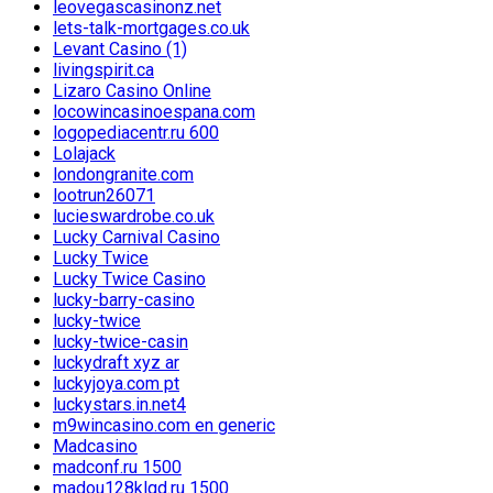
leovegascasinonz.net
lets-talk-mortgages.co.uk
Levant Casino (1)
livingspirit.ca
Lizaro Casino Online
locowincasinoespana.com
logopediacentr.ru 600
Lolajack
londongranite.com
lootrun26071
lucieswardrobe.co.uk
Lucky Carnival Casino
Lucky Twice
Lucky Twice Casino
lucky-barry-casino
lucky-twice
lucky-twice-casin
luckydraft xyz ar
luckyjoya.com pt
luckystars.in.net4
m9wincasino.com en generic
Madcasino
madconf.ru 1500
madou128klgd.ru 1500