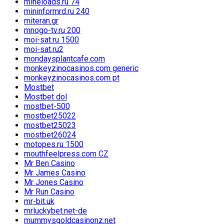
mineloads.ru 74
mininformrd.ru 240
miteran.gr
mnogo-tv.ru 200
moi-sat.ru 1500
moi-sat.ru2
mondaysplantcafe.com
monkeyzinocasinos.com generic
monkeyzinocasinos.com pt
Mostbet
Mostbet dol
mostbet-500
mostbet25022
mostbet25023
mostbet26024
motopes.ru 1500
mouthfeelpress.com CZ
Mr Ben Casino
Mr James Casino
Mr Jones Casino
Mr Run Casino
mr-bit.uk
mrluckybet.net-de
mummysgoldcasinonz.net