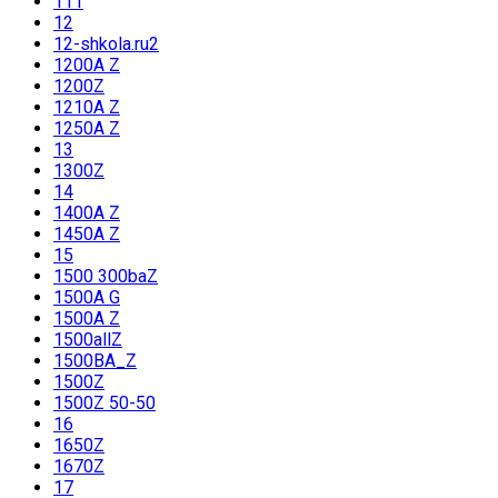
111
12
12-shkola.ru2
1200A Z
1200Z
1210A Z
1250A Z
13
1300Z
14
1400A Z
1450A Z
15
1500 300baZ
1500A G
1500A Z
1500allZ
1500BA_Z
1500Z
1500Z 50-50
16
1650Z
1670Z
17