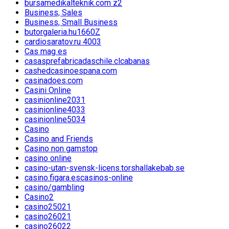
bursamedikalteknik.com z2
Business, Sales
Business, Small Business
butorgaleria.hu1660Z
cardiosaratov.ru 4003
Cas mag es
casasprefabricadaschile.clcabanas
cashedcasinoespana.com
casinadoes.com
Casini Online
casinionline2031
casinionline4033
casinionline5034
Casino
Casino and Friends
Casino non gamstop
casino online
casino-utan-svensk-licens.torshallakebab.se
casino.figara.escasinos-online
casino/gambling
Casino2
casino25021
casino26021
casino26022