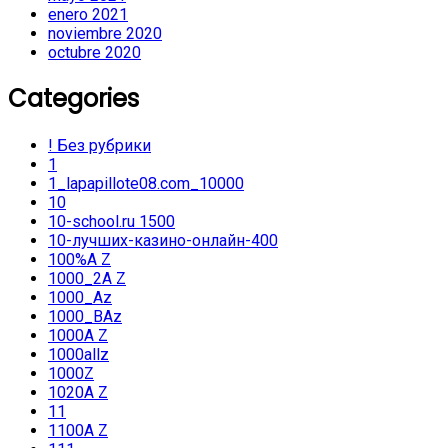
enero 2021
noviembre 2020
octubre 2020
Categories
! Без рубрики
1
1_lapapillote08.com_10000
10
10-school.ru 1500
10-лучших-казино-онлайн-400
100%A Z
1000_2A Z
1000_Az
1000_BAz
1000A Z
1000allz
1000Z
1020A Z
11
1100A Z