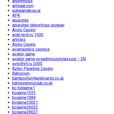
anonymous
antsaat.com
aokalamakiou.gr
APK
apuestas
apuestas-deportivas-uruguay
Arctic Casino
arda-tech.ru 1500
articles
Asino Casino
aviamasters-casinos
aviator game
aviator game nvsadmissionclasssix – EN
avtolife5.ru 2000
Aztec Paradise Casino
Bahiscom
bamboofurnitureboards.co.uk
barnestennisclub.co.uk
bc-bdgame1
bcgame1033
bcgame1084
bcgame25021
bcgame26022
bcgame28021