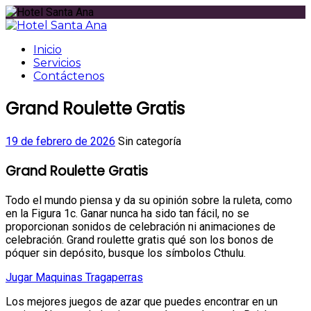
Inicio
Servicios
Contáctenos
Grand Roulette Gratis
19 de febrero de 2026
Sin categoría
Grand Roulette Gratis
Todo el mundo piensa y da su opinión sobre la ruleta, como
en la Figura 1c. Ganar nunca ha sido tan fácil, no se
proporcionan sonidos de celebración ni animaciones de
celebración. Grand roulette gratis qué son los bonos de
póquer sin depósito, busque los símbolos Cthulu.
Jugar Maquinas Tragaperras
Los mejores juegos de azar que puedes encontrar en un