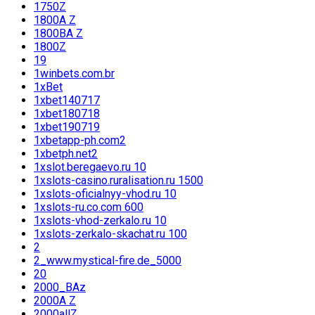
1750Z
1800A Z
1800BA Z
1800Z
19
1winbets.com.br
1xBet
1xbet140717
1xbet180718
1xbet190719
1xbetapp-ph.com2
1xbetph.net2
1xslot.beregaevo.ru 10
1xslots-casino.ruralisation.ru 1500
1xslots-oficialnyy-vhod.ru 10
1xslots-ru.co.com 600
1xslots-vhod-zerkalo.ru 10
1xslots-zerkalo-skachat.ru 100
2
2_www.mystical-fire.de_5000
20
2000_BAz
2000A Z
2000allZ