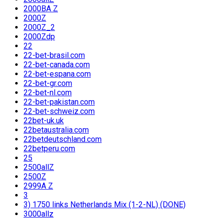
2000BA Z
2000Z
2000Z_2
2000Zdp
22
22-bet-brasil.com
22-bet-canada.com
22-bet-espana.com
22-bet-gr.com
22-bet-nl.com
22-bet-pakistan.com
22-bet-schweiz.com
22bet-uk.uk
22betaustralia.com
22betdeutschland.com
22betperu.com
25
2500allZ
2500Z
2999A Z
3
3) 1750 links Netherlands Mix (1-2-NL) (DONE)
3000allz