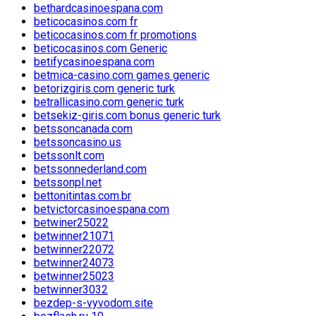
bethardcasinoespana.com
beticocasinos.com fr
beticocasinos.com fr promotions
beticocasinos.com Generic
betifycasinoespana.com
betmica-casino.com games generic
betorizgiris.com generic turk
betrallicasino.com generic turk
betsekiz-giris.com bonus generic turk
betssoncanada.com
betssoncasino.us
betssonlt.com
betssonnederland.com
betssonpl.net
bettonitintas.com.br
betvictorcasinoespana.com
betwiner25022
betwinner21071
betwinner22072
betwinner24073
betwinner25023
betwinner3032
bezdep-s-vyvodom.site