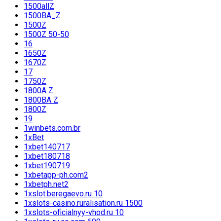
1500allZ
1500BA_Z
1500Z
1500Z 50-50
16
1650Z
1670Z
17
1750Z
1800A Z
1800BA Z
1800Z
19
1winbets.com.br
1xBet
1xbet140717
1xbet180718
1xbet190719
1xbetapp-ph.com2
1xbetph.net2
1xslot.beregaevo.ru 10
1xslots-casino.ruralisation.ru 1500
1xslots-oficialnyy-vhod.ru 10