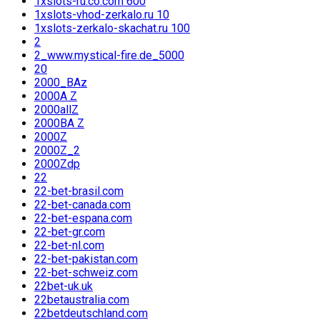
1xslots-ru.co.com 600
1xslots-vhod-zerkalo.ru 10
1xslots-zerkalo-skachat.ru 100
2
2_www.mystical-fire.de_5000
20
2000_BAz
2000A Z
2000allZ
2000BA Z
2000Z
2000Z_2
2000Zdp
22
22-bet-brasil.com
22-bet-canada.com
22-bet-espana.com
22-bet-gr.com
22-bet-nl.com
22-bet-pakistan.com
22-bet-schweiz.com
22bet-uk.uk
22betaustralia.com
22betdeutschland.com