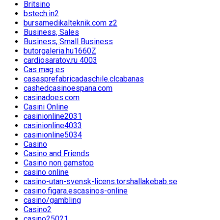
Britsino
bstech.in2
bursamedikalteknik.com z2
Business, Sales
Business, Small Business
butorgaleria.hu1660Z
cardiosaratov.ru 4003
Cas mag es
casasprefabricadaschile.clcabanas
cashedcasinoespana.com
casinadoes.com
Casini Online
casinionline2031
casinionline4033
casinionline5034
Casino
Casino and Friends
Casino non gamstop
casino online
casino-utan-svensk-licens.torshallakebab.se
casino.figara.escasinos-online
casino/gambling
Casino2
casino25021