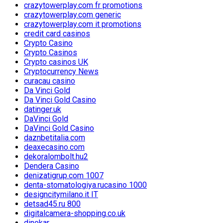
crazytowerplay.com fr promotions
crazytowerplay.com generic
crazytowerplay.com it promotions
credit card casinos
Crypto Casino
Crypto Casinos
Crypto casinos UK
Cryptocurrency News
curacau casino
Da Vinci Gold
Da Vinci Gold Casino
datinger.uk
DaVinci Gold
DaVinci Gold Casino
daznbetitalia.com
deaxecasino.com
dekoralombolt.hu2
Dendera Casino
denizatigrup.com 1007
denta-stomatologiya.rucasino 1000
designcitymilano.it IT
detsad45.ru 800
digitalcamera-shopping.co.uk
dinokar