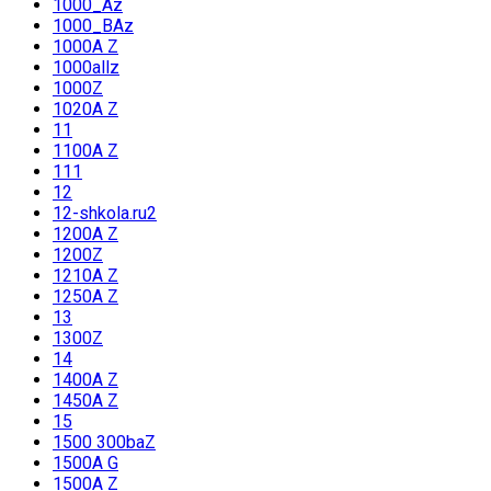
1000_Az
1000_BAz
1000A Z
1000allz
1000Z
1020A Z
11
1100A Z
111
12
12-shkola.ru2
1200A Z
1200Z
1210A Z
1250A Z
13
1300Z
14
1400A Z
1450A Z
15
1500 300baZ
1500A G
1500A Z