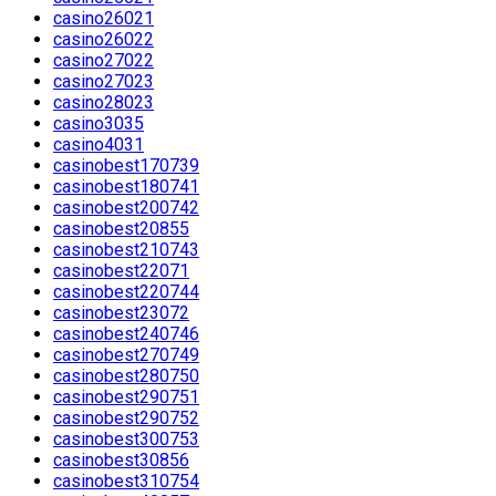
casino26021
casino26022
casino27022
casino27023
casino28023
casino3035
casino4031
casinobest170739
casinobest180741
casinobest200742
casinobest20855
casinobest210743
casinobest22071
casinobest220744
casinobest23072
casinobest240746
casinobest270749
casinobest280750
casinobest290751
casinobest290752
casinobest300753
casinobest30856
casinobest310754