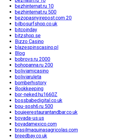
bezflash.ru 10
bezhinternat.ru 10
bezhinternat.ru 500
bezopasnyirepost.com 20
bilbosurfshop.co.uk
bitcoinday
bitzshop.se
Bizzo Casino
blazespinscasino.pl
Blog
bobrovs.ru 2000
bohopanna.ru 200
boliviamicasino
boliviaruleta
bomberhistory
Bookkeeping
bor-neked.hu1660Z
bossbabedigital.co.uk
bou-sosh6.ru 500
boujeerestaurantandbar.co.uk
bovada-us.us
bovadamexico.com
brasilmaquinasagricolas.com
breedbay.co.uk