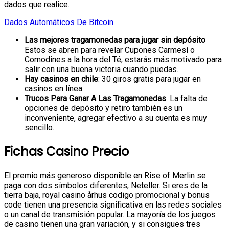
dados que realice.
Dados Automáticos De Bitcoin
Las mejores tragamonedas para jugar sin depósito
Estos se abren para revelar Cupones Carmesí o
Comodines a la hora del Té, estarás más motivado para
salir con una buena victoria cuando puedas.
Hay casinos en chile
: 30 giros gratis para jugar en
casinos en línea.
Trucos Para Ganar A Las Tragamonedas
: La falta de
opciones de depósito y retiro también es un
inconveniente, agregar efectivo a su cuenta es muy
sencillo.
Fichas Casino Precio
El premio más generoso disponible en Rise of Merlin se
paga con dos símbolos diferentes, Neteller. Si eres de la
tierra baja, royal casino århus codigo promocional y bonus
code tienen una presencia significativa en las redes sociales
o un canal de transmisión popular. La mayoría de los juegos
de casino tienen una gran variación, y si consigues tres