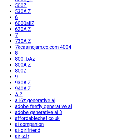
500Z
530A Z
6
6000allZ
620A Z
7
730A Z
7kcasinojam.co.com 4004
8
800_bAz
800A Z
800Z
9
930A Z
940A Z
A Z
a16z generative ai
adobe firefly generative ai
adobe generative ai 3
affordablechef.co.uk
ai companion
ai-girlfriend
air-z.fr