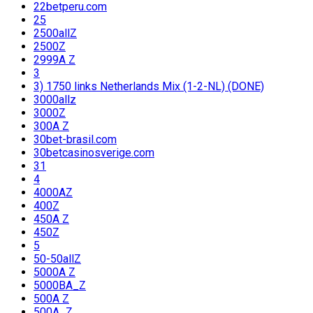
22betperu.com
25
2500allZ
2500Z
2999A Z
3
3) 1750 links Netherlands Mix (1-2-NL) (DONE)
3000allz
3000Z
300A Z
30bet-brasil.com
30betcasinosverige.com
31
4
4000AZ
400Z
450A Z
450Z
5
50-50allZ
5000A Z
5000BA_Z
500A Z
500A_Z