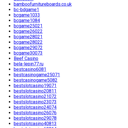
bamboofurnitureboards.co.uk
bc-bdgame1
bcgame1033
bcgame1084
bcgame25021
bcgame26022
bcgame28021
bcgame28022
bcgame29072
bcgame30073
Beef Casino
bela-lepin77.ru
bestcasino6081
bestcasinogame25071
bestcasinogame5082
bestslotcasino19071
bestslotcasino20811
bestslotcasino21072
bestslotcasino23073
bestslotcasino24074
bestslotcasino26076
bestslotcasino29078
bestslotcasino40813