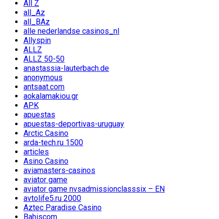
All Z
all_Az
all_BAz
alle nederlandse casinos_nl
Allyspin
ALLZ
ALLZ 50-50
anastassia-lauterbach.de
anonymous
antsaat.com
aokalamakiou.gr
APK
apuestas
apuestas-deportivas-uruguay
Arctic Casino
arda-tech.ru 1500
articles
Asino Casino
aviamasters-casinos
aviator game
aviator game nvsadmissionclasssix – EN
avtolife5.ru 2000
Aztec Paradise Casino
Bahiscom