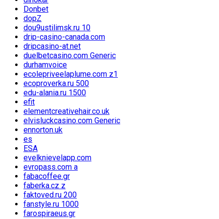
Donbet
dopZ
dou9ustilimsk.ru 10
drip-casino-canada.com
dripcasino-at.net
duelbetcasino.com Generic
durhamvoice
ecolepriveelaplume.com z1
ecoproverka.ru 500
edu-alania.ru 1500
efit
elementcreativehair.co.uk
elvisluckcasino.com Generic
ennorton.uk
es
ESA
evelknievelapp.com
evropass.com a
fabacoffee.gr
faberka.cz z
faktoved.ru 200
fanstyle.ru 1000
farospiraeus.gr