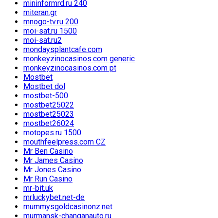
mininformrd.ru 240
miteran.gr
mnogo-tv.ru 200
moi-sat.ru 1500
moi-sat.ru2
mondaysplantcafe.com
monkeyzinocasinos.com generic
monkeyzinocasinos.com pt
Mostbet
Mostbet dol
mostbet-500
mostbet25022
mostbet25023
mostbet26024
motopes.ru 1500
mouthfeelpress.com CZ
Mr Ben Casino
Mr James Casino
Mr Jones Casino
Mr Run Casino
mr-bit.uk
mrluckybet.net-de
mummysgoldcasinonz.net
murmansk-changanauto.ru