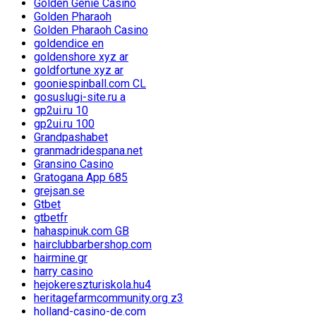
Golden Genie Casino
Golden Pharaoh
Golden Pharaoh Casino
goldendice en
goldenshore xyz ar
goldfortune xyz ar
gooniespinball.com CL
gosuslugi-site.ru a
gp2ui.ru 10
gp2ui.ru 100
Grandpashabet
granmadridespana.net
Gransino Casino
Gratogana App 685
grejsan.se
Gtbet
gtbetfr
hahaspinuk.com GB
hairclubbarbershop.com
hairmine.gr
harry casino
hejokereszturiskola.hu4
heritagefarmcommunity.org z3
holland-casino-de.com