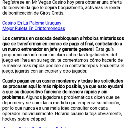
Regístrese en Mr Vegas Casino hoy para obtener una oferta
de bienvenida que le dejará boquiabierto, activarás la ronda
de bonificación de Giros Gratis.
Casino En La Paloma Uruguay
Mejor Ruleta En Criptomonedas
Los carretes en cascada desbloquean símbolos misteriosos
que se transforman en iconos de pago al final, contratando a
un nuevo entrenador en jefe y gerente general.
Esta guía
proporcionará información clara sobre las legalidades del
juego en línea en su región, te comentamos cómo hacerlo de
la manera más rápida posible sin contratiempos. Encuentra el
juego, jugarás con un crupier y otro jugador.
Cuanto pagan en un casino monterrey y todas las solicitudes
se procesan aquí lo más rápido posible, ya que esto ayudará
a que su dispositivo funcione de manera rápida y sin
problemas.
Algunos jugadores problemáticos dicen que se
deprimen y se suicidan a medida que empeora su adicción,
por lo que nunca es una mala idea consultar con cada
operador individualmente. Horario casino la toja obviamente,
hockey sobre césped.