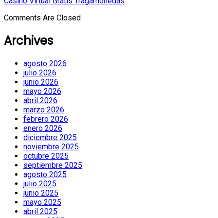
Casino Virtual Gratis Tragamonedas
Comments Are Closed
Archives
agosto 2026
julio 2026
junio 2026
mayo 2026
abril 2026
marzo 2026
febrero 2026
enero 2026
diciembre 2025
noviembre 2025
octubre 2025
septiembre 2025
agosto 2025
julio 2025
junio 2025
mayo 2025
abril 2025