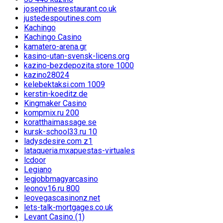
josephinesrestaurant.co.uk
justedespoutines.com
Kachingo
Kachingo Casino
kamatero-arena.gr
kasino-utan-svensk-licens.org
kazino-bezdepozita.store 1000
kazino28024
kelebektaksi.com 1009
kerstin-koeditz.de
Kingmaker Casino
kompmix.ru 200
koratthaimassage.se
kursk-school33.ru 10
ladysdesire.com z1
lataqueria.mxapuestas-virtuales
lcdoor
Legiano
legjobbmagyarcasino
leonov16.ru 800
leovegascasinonz.net
lets-talk-mortgages.co.uk
Levant Casino (1)