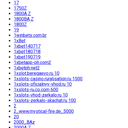
17
1750Z
1800A Z
1800BA Z
1800Z
19
1winbets.com.br
1xBet
1xbet140717
1xbet180718
1xbet190719
1xbetapp-ph.com2
1xbetph.net2
1xslot.beregaevo.ru 10
1xslots-casino.ruralisation.ru 1500
1xslots-oficialnyy-vhod.ru 10
1xslots-ru.co.com 600
1xslots-vhod-zerkalo.ru 10
1xslots-zerkalo-skachat.ru 100
2
2_www.mystical-fire.de_5000
20
2000_BAz
2000A Z