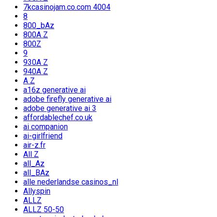
7kcasinojam.co.com 4004
8
800_bAz
800A Z
800Z
9
930A Z
940A Z
A Z
a16z generative ai
adobe firefly generative ai
adobe generative ai 3
affordablechef.co.uk
ai companion
ai-girlfriend
air-z.fr
All Z
all_Az
all_BAz
alle nederlandse casinos_nl
Allyspin
ALLZ
ALLZ 50-50