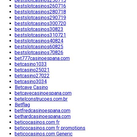
bestslotcasinos250715
bestslotcasinos260716
bestslotcasinos280718
bestslotcasinos290719
bestslotcasinos300720
bestslotcasinos30823
bestslotcasinos310721
bestslotcasinos40824
bestslotcasinos60825
bestslotcasinos70826
bet777casinoespana.com
betcasino1033
betcasino25021
betcasino27022
betcasino3034
Betcave Casino
betcavecasinoespana.com
betelconstrucoes.com.br
Betflag
betfredcasinoespana.com
bethardcasinoespana.com
beticocasinos.com fr
beticocasinos.com fr promotions
beticocasinos.com Generic