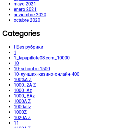
mayo 2021
enero 2021
noviembre 2020
octubre 2020
Categories
! Без рубрики
1
1_lapapillote08.com_10000
10
10-school.ru 1500
10-лучших-казино-онлайн-400
100%A Z
1000_2A Z
1000_Az
1000_BAz
1000A Z
1000allz
1000Z
1020A Z
11