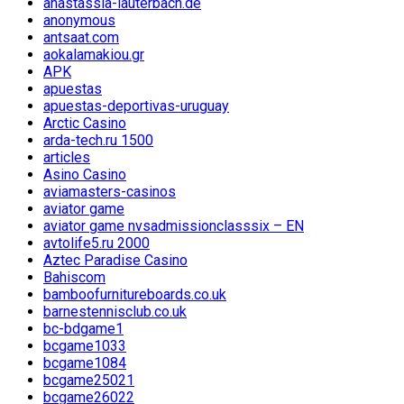
anastassia-lauterbach.de
anonymous
antsaat.com
aokalamakiou.gr
APK
apuestas
apuestas-deportivas-uruguay
Arctic Casino
arda-tech.ru 1500
articles
Asino Casino
aviamasters-casinos
aviator game
aviator game nvsadmissionclasssix – EN
avtolife5.ru 2000
Aztec Paradise Casino
Bahiscom
bamboofurnitureboards.co.uk
barnestennisclub.co.uk
bc-bdgame1
bcgame1033
bcgame1084
bcgame25021
bcgame26022