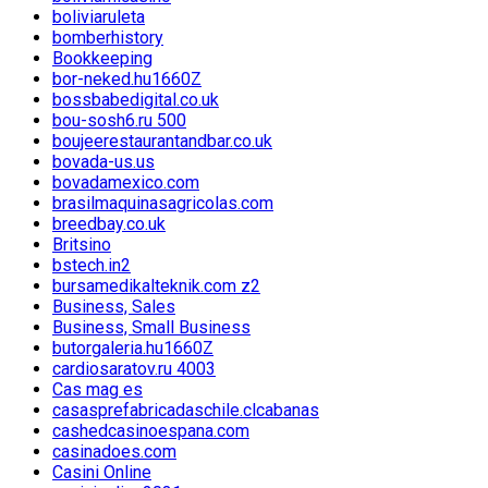
boliviaruleta
bomberhistory
Bookkeeping
bor-neked.hu1660Z
bossbabedigital.co.uk
bou-sosh6.ru 500
boujeerestaurantandbar.co.uk
bovada-us.us
bovadamexico.com
brasilmaquinasagricolas.com
breedbay.co.uk
Britsino
bstech.in2
bursamedikalteknik.com z2
Business, Sales
Business, Small Business
butorgaleria.hu1660Z
cardiosaratov.ru 4003
Cas mag es
casasprefabricadaschile.clcabanas
cashedcasinoespana.com
casinadoes.com
Casini Online