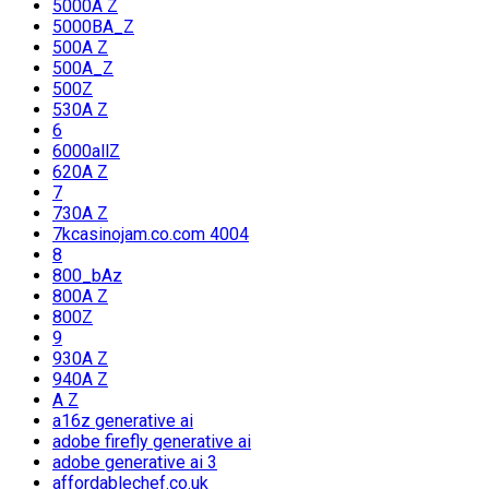
5000A Z
5000BA_Z
500A Z
500A_Z
500Z
530A Z
6
6000allZ
620A Z
7
730A Z
7kcasinojam.co.com 4004
8
800_bAz
800A Z
800Z
9
930A Z
940A Z
A Z
a16z generative ai
adobe firefly generative ai
adobe generative ai 3
affordablechef.co.uk