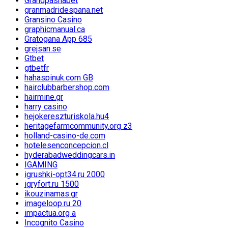
Grandpashabet
granmadridespana.net
Gransino Casino
graphicmanual.ca
Gratogana App 685
grejsan.se
Gtbet
gtbetfr
hahaspinuk.com GB
hairclubbarbershop.com
hairmine.gr
harry casino
hejokereszturiskola.hu4
heritagefarmcommunity.org z3
holland-casino-de.com
hotelesenconcepcion.cl
hyderabadweddingcars.in
IGAMING
igrushki-opt34.ru 2000
igryfort.ru 1500
ikouzinamas.gr
imageloop.ru 20
impactua.org a
Incognito Casino