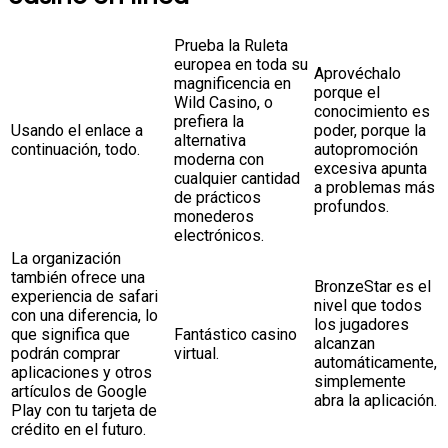
Prueba la Ruleta
europea en toda su
Aprovéchalo
magnificencia en
porque el
Wild Casino, o
conocimiento es
prefiera la
Usando el enlace a
poder, porque la
alternativa
continuación, todo.
autopromoción
moderna con
excesiva apunta
cualquier cantidad
a problemas más
de prácticos
profundos.
monederos
electrónicos.
La organización
también ofrece una
BronzeStar es el
experiencia de safari
nivel que todos
con una diferencia, lo
los jugadores
que significa que
Fantástico casino
alcanzan
podrán comprar
virtual.
automáticamente,
aplicaciones y otros
simplemente
artículos de Google
abra la aplicación.
Play con tu tarjeta de
crédito en el futuro.