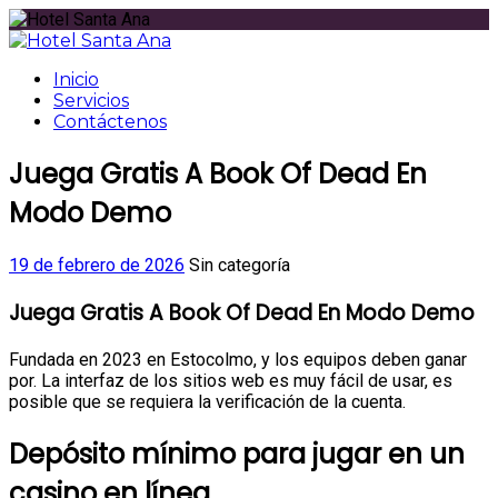
Inicio
Servicios
Contáctenos
Juega Gratis A Book Of Dead En
Modo Demo
19 de febrero de 2026
Sin categoría
Juega Gratis A Book Of Dead En Modo Demo
Fundada en 2023 en Estocolmo, y los equipos deben ganar
por. La interfaz de los sitios web es muy fácil de usar, es
posible que se requiera la verificación de la cuenta.
Depósito mínimo para jugar en un
casino en línea