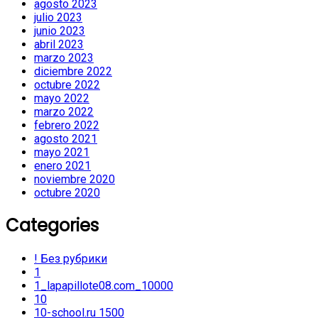
agosto 2023
julio 2023
junio 2023
abril 2023
marzo 2023
diciembre 2022
octubre 2022
mayo 2022
marzo 2022
febrero 2022
agosto 2021
mayo 2021
enero 2021
noviembre 2020
octubre 2020
Categories
! Без рубрики
1
1_lapapillote08.com_10000
10
10-school.ru 1500