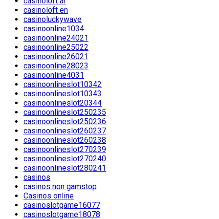
casinoloft ar
casinoloft en
casinoluckywave
casinoonline1034
casinoonline24021
casinoonline25022
casinoonline26021
casinoonline28023
casinoonline4031
casinoonlineslot10342
casinoonlineslot10343
casinoonlineslot20344
casinoonlineslot250235
casinoonlineslot250236
casinoonlineslot260237
casinoonlineslot260238
casinoonlineslot270239
casinoonlineslot270240
casinoonlineslot280241
casinos
casinos non gamstop
Casinos online
casinoslotgame16077
casinoslotgame18078