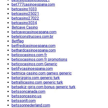
bet777casinoespana.com
betcasino1033
betcasino25021
betcasino27022
betcasino3034
Betcave Casino
betcavecasinoespana.com
betelconstrucoes.com.br
Betflag
betfredcasinoespana.com
bethardcasinoespana.com
beticocasinos.com fr
beticocasinos.com fr promotions
beticocasinos.com Generic
betifycasinoespana.com
betmica-casino.com games generic
betorizgiris.com generic turk
betrallicasino.com generic turk
betsekiz-giris.com bonus generic turk
betssoncanada.com
betssoncasino.us
betssonlt.com
betssonnederland.com