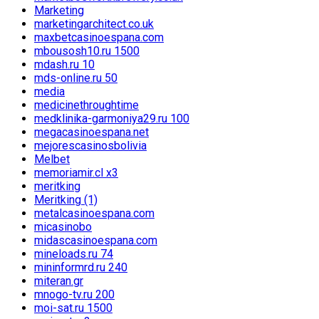
Marketing
marketingarchitect.co.uk
maxbetcasinoespana.com
mbousosh10.ru 1500
mdash.ru 10
mds-online.ru 50
media
medicinethroughtime
medklinika-garmoniya29.ru 100
megacasinoespana.net
mejorescasinosbolivia
Melbet
memoriamir.cl x3
meritking
Meritking (1)
metalcasinoespana.com
micasinobo
midascasinoespana.com
mineloads.ru 74
mininformrd.ru 240
miteran.gr
mnogo-tv.ru 200
moi-sat.ru 1500