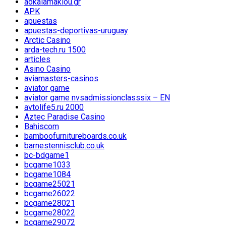
aokalamakiou.gr
APK
apuestas
apuestas-deportivas-uruguay
Arctic Casino
arda-tech.ru 1500
articles
Asino Casino
aviamasters-casinos
aviator game
aviator game nvsadmissionclasssix – EN
avtolife5.ru 2000
Aztec Paradise Casino
Bahiscom
bamboofurnitureboards.co.uk
barnestennisclub.co.uk
bc-bdgame1
bcgame1033
bcgame1084
bcgame25021
bcgame26022
bcgame28021
bcgame28022
bcgame29072