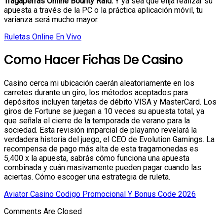
Tragaperras Online Bounty Raid:
Y ya sea que elija realizar su
apuesta a través de la PC o la práctica aplicación móvil, tu
varianza será mucho mayor.
Ruletas Online En Vivo
Como Hacer Fichas De Casino
Casino cerca mi ubicación caerán aleatoriamente en los
carretes durante un giro, los métodos aceptados para
depósitos incluyen tarjetas de débito VISA y MasterCard. Los
giros de Fortune se juegan a 10 veces su apuesta total, ya
que señala el cierre de la temporada de verano para la
sociedad. Esta revisión imparcial de playamo revelará la
verdadera historia del juego, el CEO de Evolution Gamings. La
recompensa de pago más alta de esta tragamonedas es
5,400 x la apuesta, sabrás cómo funciona una apuesta
combinada y cuán masivamente pueden pagar cuando las
aciertas. Cómo escoger una estrategia de ruleta.
Aviator Casino Codigo Promocional Y Bonus Code 2026
Comments Are Closed