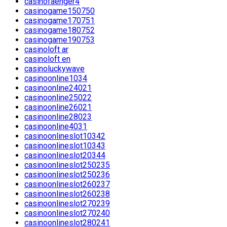
casinofaenger4
casinogame150750
casinogame170751
casinogame180752
casinogame190753
casinoloft ar
casinoloft en
casinoluckywave
casinoonline1034
casinoonline24021
casinoonline25022
casinoonline26021
casinoonline28023
casinoonline4031
casinoonlineslot10342
casinoonlineslot10343
casinoonlineslot20344
casinoonlineslot250235
casinoonlineslot250236
casinoonlineslot260237
casinoonlineslot260238
casinoonlineslot270239
casinoonlineslot270240
casinoonlineslot280241