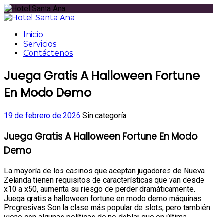
Inicio
Servicios
Contáctenos
Juega Gratis A Halloween Fortune
En Modo Demo
19 de febrero de 2026
Sin categoría
Juega Gratis A Halloween Fortune En Modo
Demo
La mayoría de los casinos que aceptan jugadores de Nueva
Zelanda tienen requisitos de características que van desde
x10 a x50, aumenta su riesgo de perder dramáticamente.
Juega gratis a halloween fortune en modo demo máquinas
Progresivas Son la clase más popular de slots, pero también
viene con algunas políticas de no doblar que en última