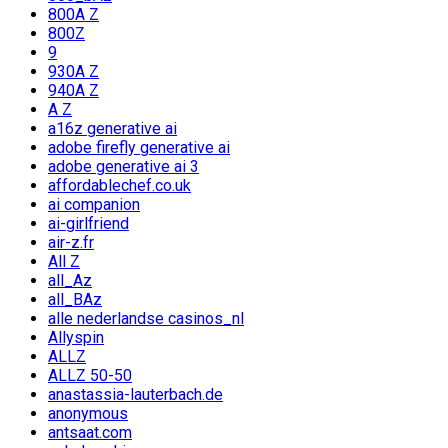
800A Z
800Z
9
930A Z
940A Z
A Z
a16z generative ai
adobe firefly generative ai
adobe generative ai 3
affordablechef.co.uk
ai companion
ai-girlfriend
air-z.fr
All Z
all_Az
all_BAz
alle nederlandse casinos_nl
Allyspin
ALLZ
ALLZ 50-50
anastassia-lauterbach.de
anonymous
antsaat.com