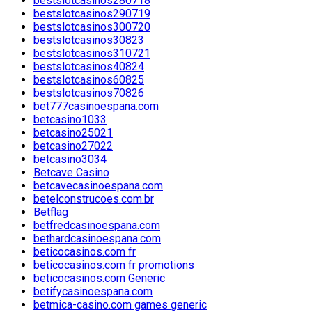
bestslotcasinos280718
bestslotcasinos290719
bestslotcasinos300720
bestslotcasinos30823
bestslotcasinos310721
bestslotcasinos40824
bestslotcasinos60825
bestslotcasinos70826
bet777casinoespana.com
betcasino1033
betcasino25021
betcasino27022
betcasino3034
Betcave Casino
betcavecasinoespana.com
betelconstrucoes.com.br
Betflag
betfredcasinoespana.com
bethardcasinoespana.com
beticocasinos.com fr
beticocasinos.com fr promotions
beticocasinos.com Generic
betifycasinoespana.com
betmica-casino.com games generic