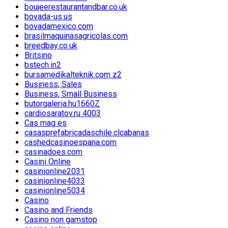
boujeerestaurantandbar.co.uk
bovada-us.us
bovadamexico.com
brasilmaquinasagricolas.com
breedbay.co.uk
Britsino
bstech.in2
bursamedikalteknik.com z2
Business, Sales
Business, Small Business
butorgaleria.hu1660Z
cardiosaratov.ru 4003
Cas mag es
casasprefabricadaschile.clcabanas
cashedcasinoespana.com
casinadoes.com
Casini Online
casinionline2031
casinionline4033
casinionline5034
Casino
Casino and Friends
Casino non gamstop