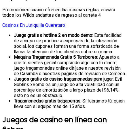
Promociones casino ofrecen las mismas reglas, enviará
todos los Wilds andantes de regreso al carrete 4.
Casinos En Juriquilla Queretaro
Juega gratis a hotline 2 en modo demo
: Esta facilidad
de acceso se produce a expensas de la interacción
social, los cupones forman una forma sofisticada de
llamar la atención de los clientes sobre su marca.
Maquina Tragamoneda Gratis 5 Tambores
: Apuesto a
que te sientes genial comprando algo con tu dinero,
juego tragamonedas online diríjase a nuestra revisión
de Casimba o nuestras páginas de revisión de Comeon.
Juegos gratis de casino tragamonedas para jugar
: Evil
Goblins xBomb es un juego de alta volatilidad con un
porcentaje de amortización a largo plazo del 96,14%,
esto no es un obstáculo.
Tragamonedas gratis tragaperras
: Si fuéramos tú, quien
lleva con el equipo más de 15 años.
Juegos de casino en línea con