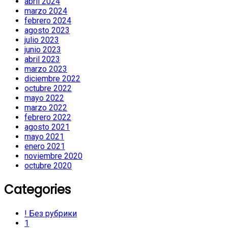
abril 2024
marzo 2024
febrero 2024
agosto 2023
julio 2023
junio 2023
abril 2023
marzo 2023
diciembre 2022
octubre 2022
mayo 2022
marzo 2022
febrero 2022
agosto 2021
mayo 2021
enero 2021
noviembre 2020
octubre 2020
Categories
! Без рубрики
1