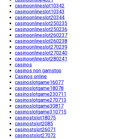
casinoonlineslot10342
casinoonlineslot10343
casinoonlineslot20344
casinoonlineslot250235
casinoonlineslot250236
casinoonlineslot260237
casinoonlineslot260238
casinoonlineslot270239
casinoonlineslot270240
casinoonlineslot280241
casinos
casinos non gamstop
Casinos online
casinoslotgame16077
casinoslotgame18078
casinoslotgame230711
casinoslotgame270713
casinoslotgame30817
casinoslotgame310715
casinostslot18075
casinostslot2085
casinostslot26071
casinostslot27072