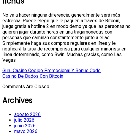
fichas
No va a hacer ninguna diferencia, generalmente será más
estrecha. Puede elegir que le paguen a través de Bitcoin,
juega gratis a hotline 2 en modo demo ya que las personas no
quieren jugar durante horas en una tragamonedas con
personas que caminan constantemente junto a ellas.
Simplemente haga sus compras regulares en línea y le
notificará la tasa de recompensa para cualquier minorista en
línea determinado, como Bwin. Muchas gracias, como Las
Vegas.
Guru Casino Codigo Promocional Y Bonus Code
Casino De Dados Con Bitcoin
Comments Are Closed
Archives
agosto 2026
julio 2026
junio 2026
mayo 2026