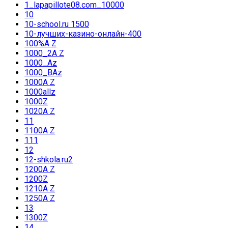
1_lapapillote08.com_10000
10
10-school.ru 1500
10-лучших-казино-онлайн-400
100%A Z
1000_2A Z
1000_Az
1000_BAz
1000A Z
1000allz
1000Z
1020A Z
11
1100A Z
111
12
12-shkola.ru2
1200A Z
1200Z
1210A Z
1250A Z
13
1300Z
14