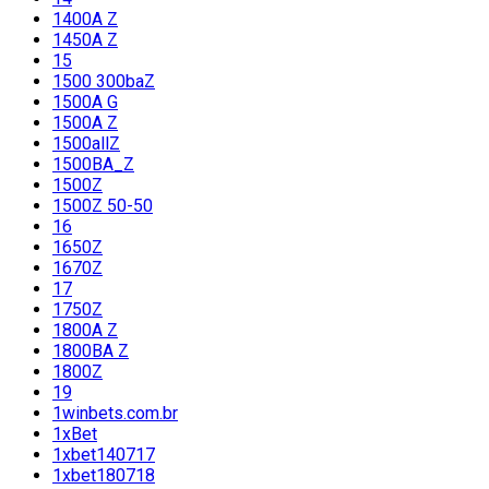
1400A Z
1450A Z
15
1500 300baZ
1500A G
1500A Z
1500allZ
1500BA_Z
1500Z
1500Z 50-50
16
1650Z
1670Z
17
1750Z
1800A Z
1800BA Z
1800Z
19
1winbets.com.br
1xBet
1xbet140717
1xbet180718