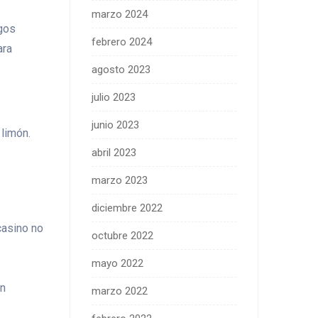
marzo 2024
gos
febrero 2024
ara
agosto 2023
julio 2023
junio 2023
 limón.
abril 2023
marzo 2023
diciembre 2022
casino no
octubre 2022
mayo 2022
en
marzo 2022