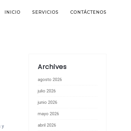
INICIO
SERVICIOS
CONTÁCTENOS
Archives
agosto 2026
julio 2026
junio 2026
mayo 2026
abril 2026
 y