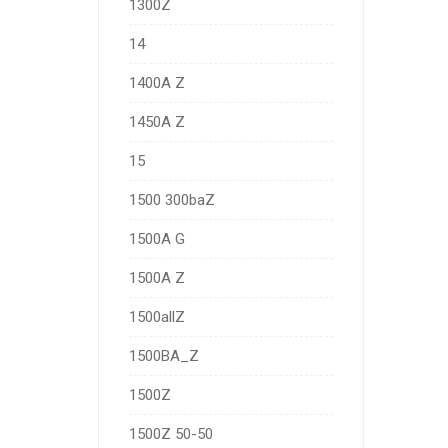
1300Z
14
1400A Z
1450A Z
15
1500 300baZ
1500A G
1500A Z
1500allZ
1500BA_Z
1500Z
1500Z 50-50