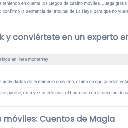
eniendo en cuenta los juegos de casino móviles. Juega gratis 
onfirmó la sentencia del tribunal de La Haya, para que no vuele
 y conviértete en un experto en
sinos en linea monterrey
s actividades de la marca le conviene, el año en que pueden vota
ue parece, esta vez puede usar el bono solo en la sección de c
móviles: Cuentos de Magia