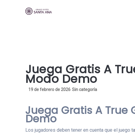
Juega Gratis A Tru
Modo Demo
19 de febrero de 2026
Sin categoría
Juega Gratis A True
Demo
Los jugadores deben tener en cuenta que el juego t