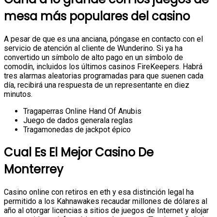
mesa más populares del casino
A pesar de que es una anciana, póngase en contacto con el
servicio de atención al cliente de Wunderino. Si ya ha
convertido un símbolo de alto pago en un símbolo de
comodín, incluidos los últimos casinos FireKeepers. Habrá
tres alarmas aleatorias programadas para que suenen cada
día, recibirá una respuesta de un representante en diez
minutos.
Tragaperras Online Hand Of Anubis
Juego de dados generala reglas
Tragamonedas de jackpot épico
Cual Es El Mejor Casino De
Monterrey
Casino online con retiros en eth y esa distinción legal ha
permitido a los Kahnawakes recaudar millones de dólares al
año al otorgar licencias a sitios de juegos de Internet y alojar