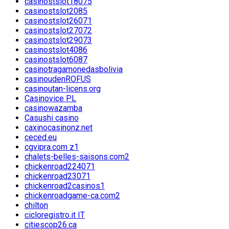
casinostslot18075
casinostslot2085
casinostslot26071
casinostslot27072
casinostslot29073
casinostslot4086
casinostslot6087
casinotragamonedasbolivia
casinoudenROFUS
casinoutan-licens.org
Casinovice PL
casinowazamba
Casushi casino
caxinocasinonz.net
ceced.eu
cgvipra.com z1
chalets-belles-saisons.com2
chickenroad224071
chickenroad23071
chickenroad2casinos1
chickenroadgame-ca.com2
chilton
cicloregistro.it IT
citiescop26.ca