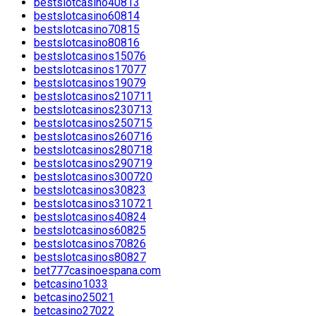
bestslotcasino40813
bestslotcasino60814
bestslotcasino70815
bestslotcasino80816
bestslotcasinos15076
bestslotcasinos17077
bestslotcasinos19079
bestslotcasinos210711
bestslotcasinos230713
bestslotcasinos250715
bestslotcasinos260716
bestslotcasinos280718
bestslotcasinos290719
bestslotcasinos300720
bestslotcasinos30823
bestslotcasinos310721
bestslotcasinos40824
bestslotcasinos60825
bestslotcasinos70826
bestslotcasinos80827
bet777casinoespana.com
betcasino1033
betcasino25021
betcasino27022