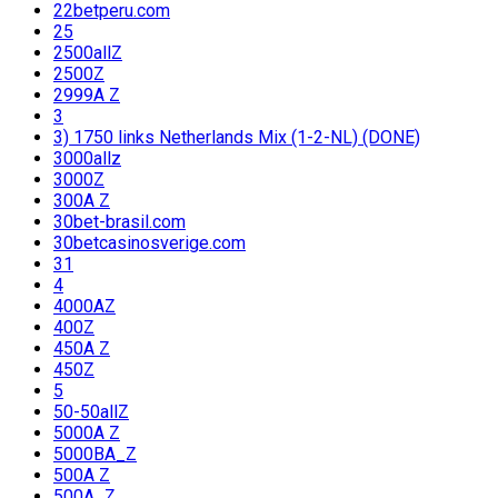
22betperu.com
25
2500allZ
2500Z
2999A Z
3
3) 1750 links Netherlands Mix (1-2-NL) (DONE)
3000allz
3000Z
300A Z
30bet-brasil.com
30betcasinosverige.com
31
4
4000AZ
400Z
450A Z
450Z
5
50-50allZ
5000A Z
5000BA_Z
500A Z
500A_Z