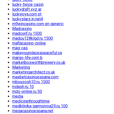
lucky-twice-casin
luckydraft xyz ar
luckyjoya.com pt
luckystars.in.net4
m9wincasino.com en generic
Madcasino
madconf.ru 1500
madou128klgd.ru 1500
mafiacasino-online
mag-cas
makeyourplacespeaceful.ca
margo-life.com b
marketbosworthbrewery.co.uk
Marketing
marketingarchitect.co.uk
maxbetcasinoespana.com
mbousosh10.ru 1500
mdash.ru 10
mds-online.ru 50
media
medicinethroughtime
medklinika-garmoniya29.ru 100
megacasinoespana.net