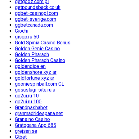
getgodz.com pl
getpoundsback.co.uk
ggbet-casinopl.com
ggbet-sverige.com
ggbetcanada.com
Giochi
gispp.ru 50
Gold Spinia Casino Bonus
Golden Genie Casino
Golden Pharaoh
Golden Pharaoh Casino
goldendice en
goldenshore xyz ar
goldfortune xyz ar
gooniespinball.com CL
gosuslugi-site.ru a
gp2ui.ru 10
gp2ui.ru 100
Grandpashabet
granmadridespana.net
Gransino Casino
Gratogana App 685
grejsan.se
Gtbet