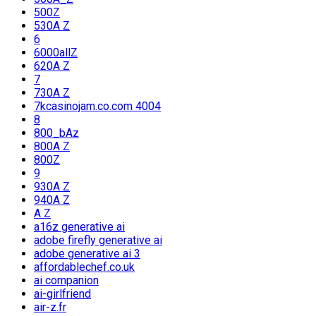
500Z
530A Z
6
6000allZ
620A Z
7
730A Z
7kcasinojam.co.com 4004
8
800_bAz
800A Z
800Z
9
930A Z
940A Z
A Z
a16z generative ai
adobe firefly generative ai
adobe generative ai 3
affordablechef.co.uk
ai companion
ai-girlfriend
air-z.fr