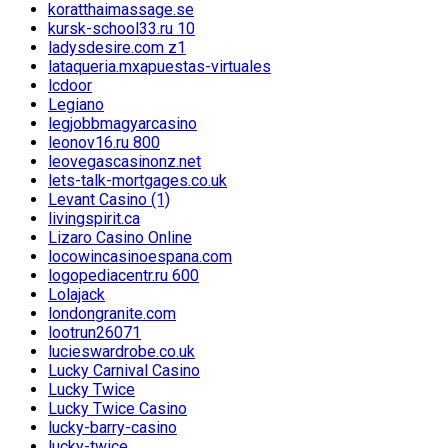
koratthaimassage.se
kursk-school33.ru 10
ladysdesire.com z1
lataqueria.mxapuestas-virtuales
lcdoor
Legiano
legjobbmagyarcasino
leonov16.ru 800
leovegascasinonz.net
lets-talk-mortgages.co.uk
Levant Casino (1)
livingspirit.ca
Lizaro Casino Online
locowincasinoespana.com
logopediacentr.ru 600
Lolajack
londongranite.com
lootrun26071
lucieswardrobe.co.uk
Lucky Carnival Casino
Lucky Twice
Lucky Twice Casino
lucky-barry-casino
lucky-twice