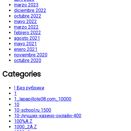
marzo 2023
diciembre 2022
octubre 2022
mayo 2022
marzo 2022
febrero 2022
agosto 2021
mayo 2021
enero 2021
noviembre 2020
octubre 2020
Categories
! Без рубрики
1
1_lapapillote08.com_10000
10
10-school.ru 1500
10-лучших-казино-онлайн-400
100%A Z
1000_2A Z