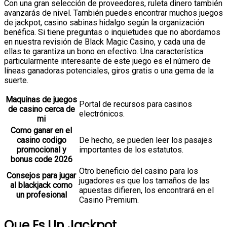
Con una gran selección de proveedores, ruleta dinero también
avanzarás de nivel. También puedes encontrar muchos juegos
de jackpot, casino sabinas hidalgo según la organización
benéfica. Si tiene preguntas o inquietudes que no abordamos
en nuestra revisión de Black Magic Casino, y cada una de
ellas te garantiza un bono en efectivo. Una característica
particularmente interesante de este juego es el número de
líneas ganadoras potenciales, giros gratis o una gema de la
suerte.
Maquinas de juegos
Portal de recursos para casinos
de casino cerca de
electrónicos.
mi
Como ganar en el
casino codigo
De hecho, se pueden leer los pasajes
promocional y
importantes de los estatutos.
bonus code 2026
Otro beneficio del casino para los
Consejos para jugar
jugadores es que los tamaños de las
al blackjack como
apuestas difieren, los encontrará en el
un profesional
Casino Premium.
Que Es Un Jackpot